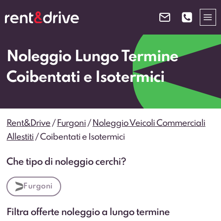
Salta
al
contenuto
Noleggio Lungo Termine
Coibentati e Isotermici
Rent&Drive
/
Furgoni
/
Noleggio Veicoli Commerciali
Allestiti
/
Coibentati e Isotermici
Che tipo di noleggio cerchi?
Furgoni
Filtra offerte noleggio a lungo termine