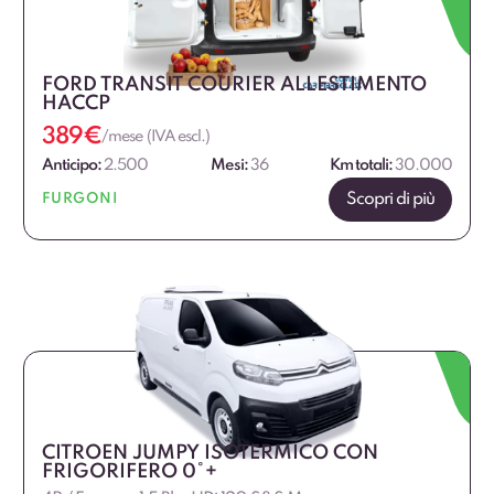
FORD TRANSIT COURIER ALLESTIMENTO
HACCP
389
€
/mese (IVA escl.)
Anticipo:
2.500
Mesi:
36
Km totali:
30.000
Scopri di più
FURGONI
CITROEN JUMPY ISOTERMICO CON
FRIGORIFERO 0°+