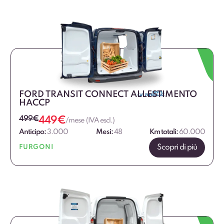
FORD TRANSIT CONNECT ALLESTIMENTO
HACCP
499
€
449
€
/mese (IVA escl.)
Anticipo:
3.000
Mesi:
48
Km totali:
60.000
Scopri di più
FURGONI