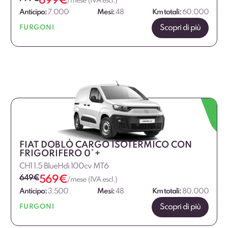
699
€
/mese (IVA escl.)
Anticipo:
7.000
Mesi:
48
Km totali:
60.000
Scopri di più
FURGONI
FIAT DOBLÒ CARGO ISOTERMICO CON
FRIGORIFERO 0°+
CH1 1.5 BlueHdi 100cv MT6
649
€
569
€
/mese (IVA escl.)
Anticipo:
3.500
Mesi:
48
Km totali:
80.000
Scopri di più
FURGONI