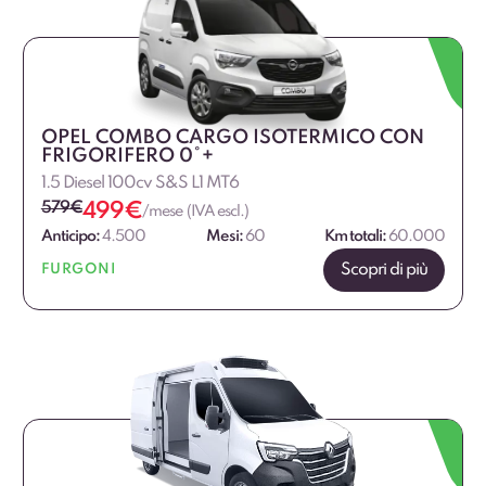
OPEL COMBO CARGO ISOTERMICO CON
FRIGORIFERO 0°+
1.5 Diesel 100cv S&S L1 MT6
579
€
499
€
/mese (IVA escl.)
Anticipo:
4.500
Mesi:
60
Km totali:
60.000
Scopri di più
FURGONI