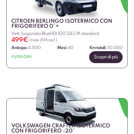
CITROEN BERLINGO ISOTERMICO CON
FRIGORIFERO 0°+
Vett. furgonata BlueHDi 100 S&S M standard
499
€
/mese (IVA escl.)
Anticipo:
4.000
Mesi:
60
Km totali:
50.000
Scopri di più
FURGONI
VOLKSWAGEN CRAFTER ISOTERMICO
CON FRIGORIFERO -20°