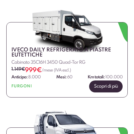
€
€
IVECO DAILY REFRIGERATO A PIASTRE
EUTETTICHE
Cabinato 35C16H 3450 Quad-Tor RG
1.149
€
999
€
/mese (IVA escl.)
Anticipo:
8.000
Mesi:
60
Km totali:
100.000
Scopri di più
FURGONI