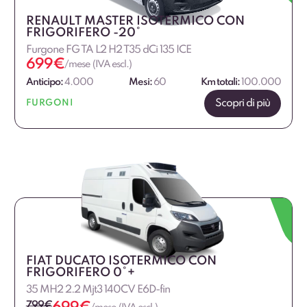
RENAULT MASTER ISOTERMICO CON
FRIGORIFERO -20°
Furgone FG TA L2 H2 T35 dCi 135 ICE
699
€
/mese (IVA escl.)
Anticipo:
4.000
Mesi:
60
Km totali:
100.000
Scopri di più
FURGONI
FIAT DUCATO ISOTERMICO CON
FRIGORIFERO 0°+
35 MH2 2.2 Mjt3 140CV E6D-fin
799
€