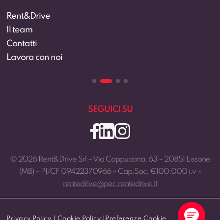
Rent&Drive
Il team
Contatti
Lavora con noi
SEGUICI SU
© 2026 Rent&Drive Srl – Via Cappuccina, 63 – 20851 Lissone
(MB) – PI/CF 09422370966 – Cap.Soc. €100.000 i.v –
rentedrive@pec.rentedrive.it
Privacy Policy
|
Cookie Policy
|
Preferenze Cookie