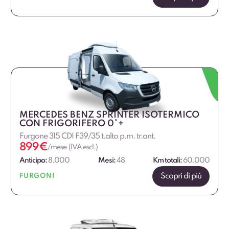
MERCEDES BENZ SPRINTER ISOTERMICO
CON FRIGORIFERO 0°+
Furgone 315 CDI F39/35 t.alto p.m. tr.ant.
899
€
/mese (IVA escl.)
Anticipo:
8.000
Mesi:
48
Km totali:
60.000
Scopri di più
FURGONI