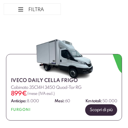
FILTRA
Ordina per
Marca Professional
Alimentazione
IVECO DAILY CELLA FRIGO
Dimensione
Cabinato 35C14H 3450 Quad-Tor RG
899
€
/mese (IVA escl.)
Allestimento
Anticipo:
8.000
Mesi:
60
Km totali:
50.000
Scopri di più
FURGONI
Fascia di prezzo