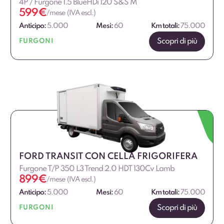
4P / Furgone 1.5 BlueHDi 120 S&S M
599
€
/mese (IVA escl.)
Anticipo:
5.000
Mesi:
60
Km totali:
75.000
Scopri di più
FURGONI
FORD TRANSIT CON CELLA FRIGORIFERA
Furgone T/P 350 L3 Trend 2.0 HDT 130Cv Lamb
899
€
/mese (IVA escl.)
Anticipo:
5.000
Mesi:
60
Km totali:
75.000
Scopri di più
FURGONI