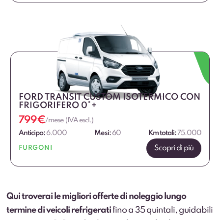
FORD TRANSIT CUSTOM ISOTERMICO CON
FRIGORIFERO 0°+
799
€
/mese (IVA escl.)
Anticipo:
6.000
Mesi:
60
Km totali:
75.000
Scopri di più
FURGONI
Qui troverai le migliori offerte di noleggio lungo
termine di veicoli refrigerati
fino a 35 quintali, guidabili