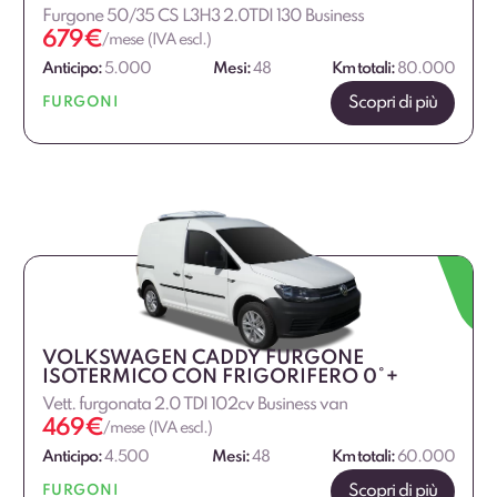
Furgone 50/35 CS L3H3 2.0TDI 130 Business
679
€
/mese (IVA escl.)
Anticipo:
5.000
Mesi:
48
Km totali:
80.000
Scopri di più
FURGONI
VOLKSWAGEN CADDY FURGONE
ISOTERMICO CON FRIGORIFERO 0°+
Vett. furgonata 2.0 TDI 102cv Business van
469
€
/mese (IVA escl.)
Anticipo:
4.500
Mesi:
48
Km totali:
60.000
Scopri di più
FURGONI