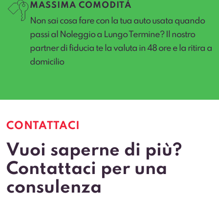
MASSIMA COMODITÀ
Non sai cosa fare con la tua auto usata quando
passi al Noleggio a Lungo Termine? Il nostro
partner di fiducia te la valuta in 48 ore e la ritira a
domicilio
CONTATTACI
Vuoi saperne di più?
Contattaci per una
consulenza