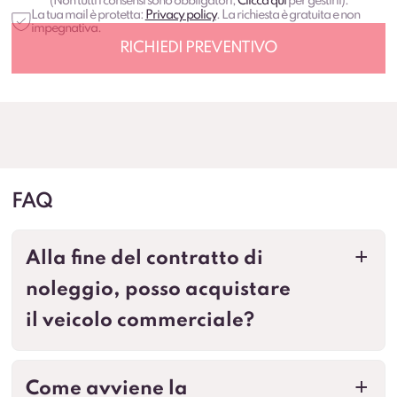
(Non tutti i consensi sono obbligatori,
Clicca qui
per gestirli).
La tua mail è protetta:
Privacy policy
. La richiesta è gratuita e non
impegnativa.
FAQ
Alla fine del contratto di
a
noleggio, posso acquistare
il veicolo commerciale?
Come avviene la
a