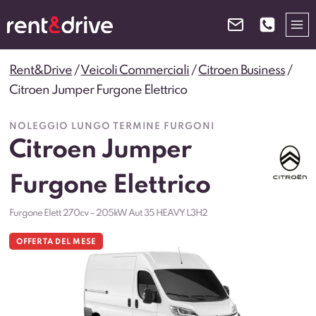
Salta
al
contenuto
Rent&Drive
/
Veicoli Commerciali
/
Citroen Business
/
Citroen Jumper Furgone Elettrico
NOLEGGIO LUNGO TERMINE FURGONI
Citroen Jumper
Furgone Elettrico
Furgone Elett 270cv – 205kW Aut 35 HEAVY L3H2
OFFERTA DEL MESE