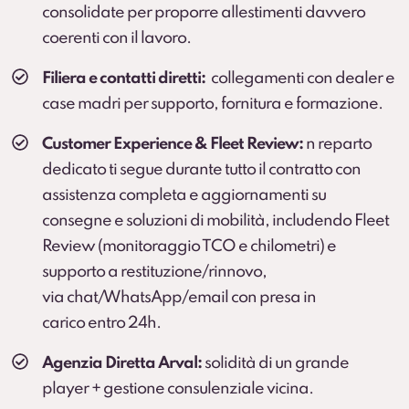
consolidate per proporre allestimenti davvero
soggette a usura che
non sono coperte dalla
coerenti con il lavoro.
Kasko
.
Servizio sviluppato in collaborazione con BOTT.
Filiera e contatti diretti:
collegamenti con dealer e
Scopri di più
case madri per supporto, fornitura e formazione.
Customer Experience & Fleet Review:
n reparto
dedicato ti segue durante tutto il contratto con
assistenza completa e aggiornamenti su
consegne e soluzioni di mobilità, includendo Fleet
Review (monitoraggio TCO e chilometri) e
supporto a restituzione/rinnovo,
via chat/WhatsApp/email con presa in
carico entro 24h.
Agenzia Diretta Arval:
solidità di un grande
player + gestione consulenziale vicina.