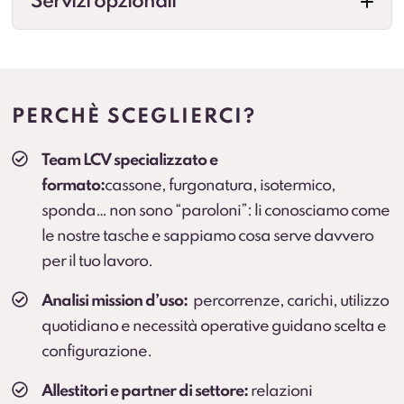
Servizi opzionali
Allestimenti professionali
Configurazioni per esigenze specifiche (cassonati,
centinati, frigo, su misura e altre soluzioni in base
PERCHÈ SCEGLIERCI?
all’attività). Prevedere collegamenti a landing.
Team LCV specializzato e
Veicolo sostitutivo
formato:
cassone, furgonatura, isotermico,
Continuità operativa in caso di fermo prolungato
sponda… non sono “paroloni”: li conosciamo come
(secondo condizioni).
le nostre tasche e sappiamo cosa serve davvero
per il tuo lavoro.
Cambio gomme
Cambio stagionale e, dove previsto, deposito
Analisi mission d’uso:
percorrenze, carichi, utilizzo
pneumatici.
quotidiano e necessità operative guidano scelta e
configurazione.
Protection Pack – Noleggio senza sorprese
Soluzione che
elimina il rischio di addebiti
per
Allestitori e partner di settore:
relazioni
danni all’interno del vano di carico e sulle parti