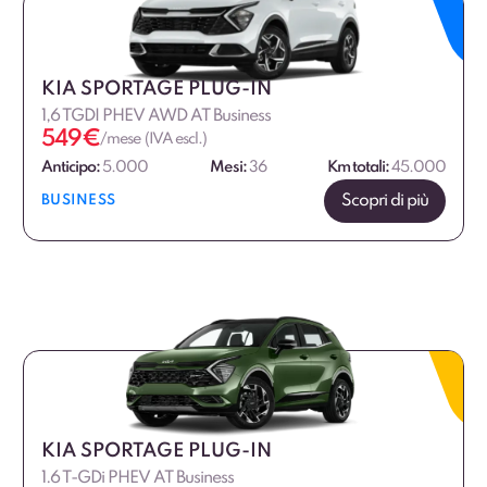
KIA SPORTAGE PLUG-IN
1,6 TGDI PHEV AWD AT Business
549
€
/mese (IVA escl.)
Anticipo:
5.000
Mesi:
36
Km totali:
45.000
Scopri di più
BUSINESS
KIA SPORTAGE PLUG-IN
1.6 T-GDi PHEV AT Business