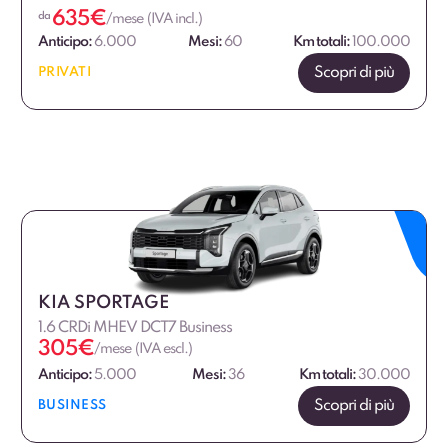
635
€
da
/mese (IVA incl.)
Anticipo:
6.000
Mesi:
60
Km totali:
100.000
Scopri di più
PRIVATI
KIA SPORTAGE
1.6 CRDi MHEV DCT7 Business
305
€
/mese (IVA escl.)
Anticipo:
5.000
Mesi:
36
Km totali:
30.000
Scopri di più
BUSINESS