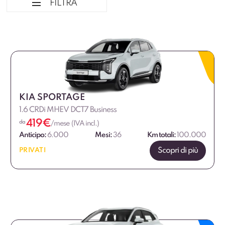
FILTRA
Ordina per
Tipologia veicolo
Marca
KIA SPORTAGE
1.6 CRDi MHEV DCT7 Business
Alimentazione
419
€
da
/mese (IVA incl.)
Anticipo:
6.000
Mesi:
36
Km totali:
100.000
Fascia di prezzo
Scopri di più
PRIVATI
€
€