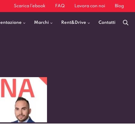
Scarica l’ebook
FAQ
Lavora con noi
Blog
mentazione
Marchi
Rent&Drive
Contatti
Benzina
Fiat 500
Diesel
BMW X1
Elettrica
Audi Q3
Ibrida
Audi A3
GPL
Kia Sportage
Jeep Avenger
VEDI TUTTI