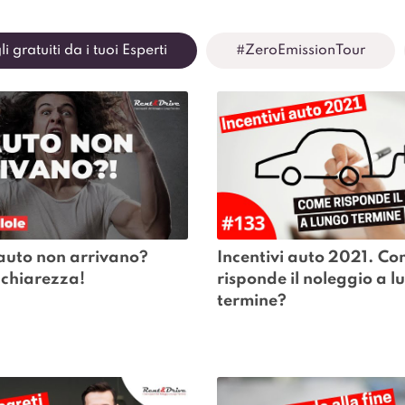
i gratuiti da i tuoi Esperti
#ZeroEmissionTour
 auto non arrivano? 
Incentivi auto 2021. Co
chiarezza!
risponde il noleggio a l
termine?