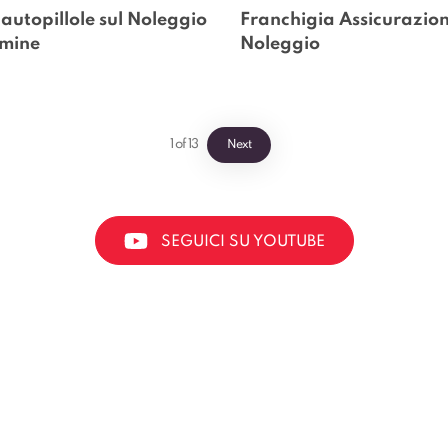
 autopillole sul Noleggio 
Franchigia Assicurazion
rmine
Noleggio
1
of
13
Next
SEGUICI SU YOUTUBE