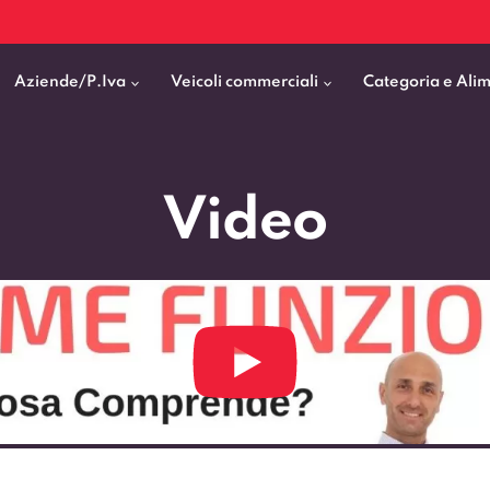
Aziende/P.Iva
Veicoli commerciali
Categoria e Ali
Citycar
ticipo
goni elettrici
BMW
Fiat Professional
Video
SUV e Crossover
patentati
Cassonati
Toyota
Mercedes Benz Vans
Berline
00km
Pick Up
Fiat
Citroen Business
Station Wagon
ificato
ommerciali Allestiti
Audi
Peugeot Professional
porto Persone
Mercedes-Benz
Renault Professional
nticipo zero
Kia
Piaggio
VEDI TUTTI
VEDI TUTTI
VEDI TUTTI