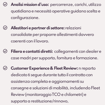
Cambio stagionale e, dove previsto, deposito
Analisi mission d’uso:
percorrenze, carichi, utilizzo
pneumatici.
quotidiano e necessità operative guidano scelta e
configurazione.
Protection Pack – Noleggio senza sorprese
Soluzione che
elimina il rischio di addebiti
per
Allestitori e partner di settore:
relazioni
danni all’interno del vano di carico e sulle parti
consolidate per proporre allestimenti davvero
soggette a usura che
non sono coperte dalla
coerenti con il lavoro.
Kasko
.
Servizio sviluppato in collaborazione con BOTT.
Filiera e contatti diretti:
collegamenti con dealer e
Scopri di più
case madri per supporto, fornitura e formazione.
Customer Experience & Fleet Review:
n reparto
dedicato ti segue durante tutto il contratto con
assistenza completa e aggiornamenti su
consegne e soluzioni di mobilità, includendo Fleet
Review (monitoraggio TCO e chilometri) e
supporto a restituzione/rinnovo,