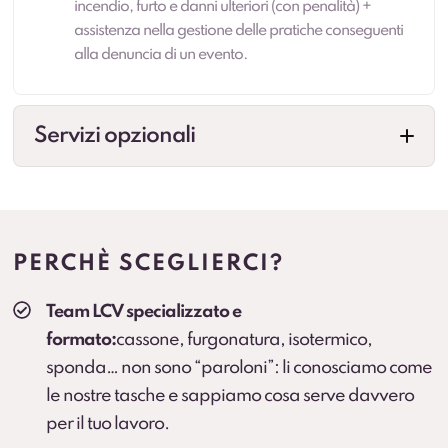
incendio, furto e danni ulteriori (con penalità) +
assistenza nella gestione delle pratiche conseguenti
alla denuncia di un evento.
Servizi opzionali
Allestimenti professionali
Configurazioni per esigenze specifiche (cassonati,
centinati, frigo, su misura e altre soluzioni in base
PERCHÈ SCEGLIERCI?
all’attività). Prevedere collegamenti a landing.
Team LCV specializzato e
Veicolo sostitutivo
formato:
cassone, furgonatura, isotermico,
Continuità operativa in caso di fermo prolungato
sponda… non sono “paroloni”: li conosciamo come
(secondo condizioni).
le nostre tasche e sappiamo cosa serve davvero
per il tuo lavoro.
Cambio gomme