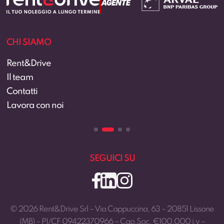
CHI SIAMO
Rent&Drive
Il team
Contatti
Lavora con noi
SEGUICI SU
© 2026 Rent&Drive Srl – Via Cappuccina, 63 – 20851 Lissone
(MB) – PI/CF 09422370966 – Cap.Soc. €100.000 i.v –