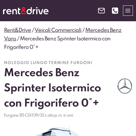
Salta
al
contenuto
Rent&Drive
/
Veicoli Commerciali
/
Mercedes Benz
Vans
/
Mercedes Benz Sprinter Isotermico con
Frigorifero 0°+
NOLEGGIO LUNGO TERMINE FURGONI
Mercedes Benz
Sprinter Isotermico
con Frigorifero 0°+
Furgone 315 CDI F39/35 t.alto p.m. tr.ant.