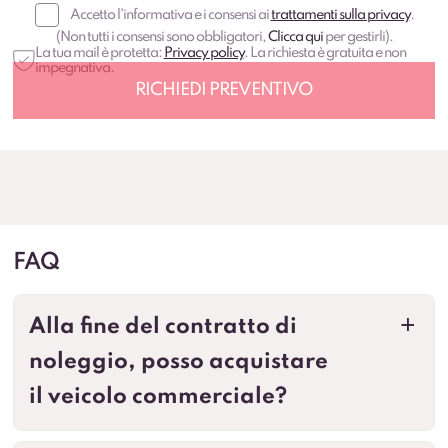
Accetto l'informativa e i consensi ai
trattamenti sulla privacy
.
(Non tutti i consensi sono obbligatori,
Clicca qui
per gestirli).
La tua mail è protetta:
Privacy policy
. La richiesta è gratuita e non
impegnativa.
FAQ
Alla fine del contratto di
a
noleggio, posso acquistare
il veicolo commerciale?