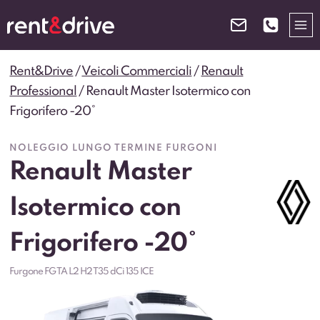
Salta
al
contenuto
Rent&Drive
/
Veicoli Commerciali
/
Renault
Professional
/
Renault Master Isotermico con
Frigorifero -20°
NOLEGGIO LUNGO TERMINE FURGONI
Renault Master
Isotermico con
Frigorifero -20°
Furgone FG TA L2 H2 T35 dCi 135 ICE