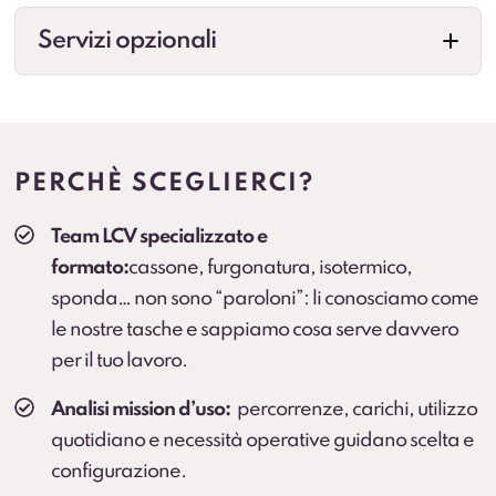
Servizi opzionali
Allestimenti professionali
Configurazioni per esigenze specifiche (cassonati,
centinati, frigo, su misura e altre soluzioni in base
PERCHÈ SCEGLIERCI?
all’attività). Prevedere collegamenti a landing.
Team LCV specializzato e
Veicolo sostitutivo
formato:
cassone, furgonatura, isotermico,
Continuità operativa in caso di fermo prolungato
sponda… non sono “paroloni”: li conosciamo come
(secondo condizioni).
le nostre tasche e sappiamo cosa serve davvero
per il tuo lavoro.
Cambio gomme
Cambio stagionale e, dove previsto, deposito
Analisi mission d’uso:
percorrenze, carichi, utilizzo
pneumatici.
quotidiano e necessità operative guidano scelta e
configurazione.
Protection Pack – Noleggio senza sorprese