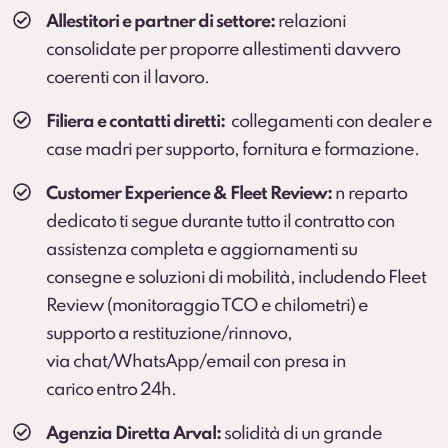
Soluzione che
elimina il rischio di addebiti
per
Allestitori e partner di settore:
relazioni
danni all’interno del vano di carico e sulle parti
consolidate per proporre allestimenti davvero
soggette a usura che
non sono coperte dalla
coerenti con il lavoro.
Kasko
.
Servizio sviluppato in collaborazione con BOTT.
Filiera e contatti diretti:
collegamenti con dealer e
Scopri di più
case madri per supporto, fornitura e formazione.
Customer Experience & Fleet Review:
n reparto
dedicato ti segue durante tutto il contratto con
assistenza completa e aggiornamenti su
consegne e soluzioni di mobilità, includendo Fleet
Review (monitoraggio TCO e chilometri) e
supporto a restituzione/rinnovo,
via chat/WhatsApp/email con presa in
carico entro 24h.
Agenzia Diretta Arval:
solidità di un grande