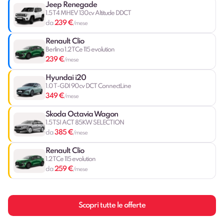
Jeep Renegade
1.5 T4 MHEV 130cv Altitude DDCT
239 €
da
/mese
Renault Clio
Berlina 1.2 TCe 115 evolution
239 €
/mese
Hyundai i20
1.0 T-GDI 90cv DCT ConnectLine
349 €
/mese
Skoda Octavia Wagon
1.5 TSI ACT 85KW SELECTION
385 €
da
/mese
Renault Clio
1.2 TCe 115 evolution
259 €
da
/mese
Scopri tutte le offerte