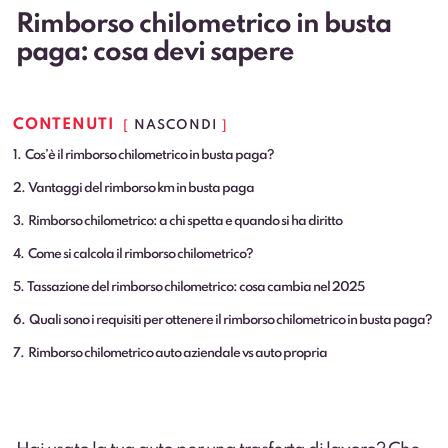
Rimborso chilometrico in busta
paga: cosa devi sapere
CONTENUTI
NASCONDI
1
Cos’è il rimborso chilometrico in busta paga?
2
Vantaggi del rimborso km in busta paga
3
Rimborso chilometrico: a chi spetta e quando si ha diritto
4
Come si calcola il rimborso chilometrico?
5
Tassazione del rimborso chilometrico: cosa cambia nel 2025
6
Quali sono i requisiti per ottenere il rimborso chilometrico in busta paga?
7
Rimborso chilometrico auto aziendale vs auto propria