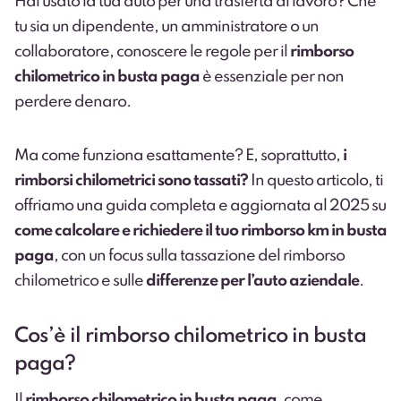
Hai usato la tua auto per una trasferta di lavoro? Che
tu sia un dipendente, un amministratore o un
collaboratore, conoscere le regole per il
rimborso
chilometrico in busta paga
è essenziale per non
perdere denaro.
Ma come funziona esattamente? E, soprattutto,
i
rimborsi chilometrici sono tassati?
In questo articolo, ti
offriamo una guida completa e aggiornata al 2025 su
come calcolare e richiedere il tuo rimborso km in busta
paga
, con un focus sulla tassazione del rimborso
chilometrico e sulle
differenze per l’auto aziendale
.
Cos’è il rimborso chilometrico in busta
paga?
Il
rimborso chilometrico in busta paga
, come