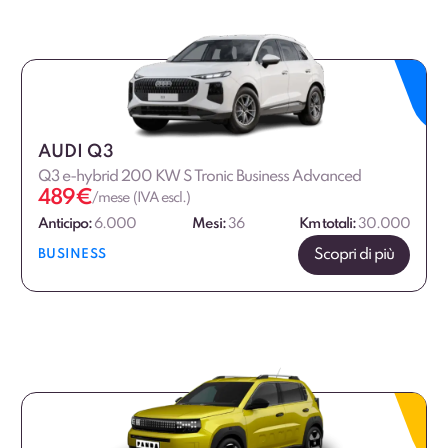
AUDI Q3
Q3 e-hybrid 200 KW S Tronic Business Advanced
489
€
/mese (IVA escl.)
Anticipo:
6.000
Mesi:
36
Km totali:
30.000
Scopri di più
BUSINESS