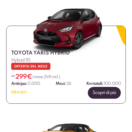
TOYOTA YARIS HYBRID
Hybrid 115
OFFERTA DEL MESE
299
€
da
/mese (IVA incl.)
Anticipo:
5.000
Mesi:
36
Km totali:
100.000
Scopri di più
PRIVATI