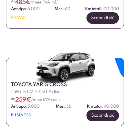
485
€
da
/mese (IVA incl.)
Anticipo:
6.000
Mesi:
60
Km totali:
100.000
Scopri di più
PRIVATI
TOYOTA YARIS CROSS
1.5H (116 CV) E-CVT Active
259
€
da
/mese (IVA escl.)
Anticipo:
5.000
Mesi:
36
Km totali:
40.000
Scopri di più
BUSINESS