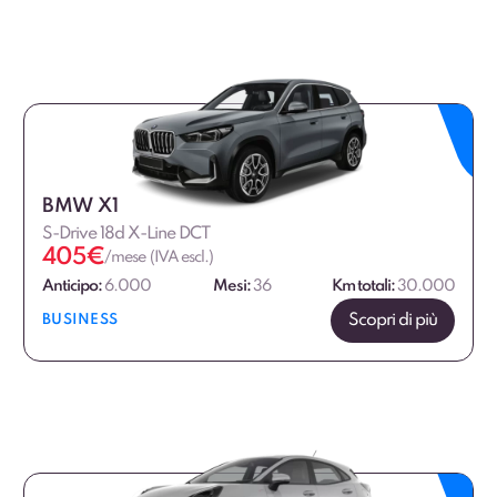
BMW X1
S-Drive 18d X-Line DCT
405
€
/mese (IVA escl.)
Anticipo:
6.000
Mesi:
36
Km totali:
30.000
Scopri di più
BUSINESS