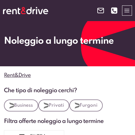
Salta
al
contenuto
Noleggio a lungo termine
Rent&Drive
Che tipo di noleggio cerchi?
Business
Privati
Furgoni
Filtra offerte noleggio a lungo termine