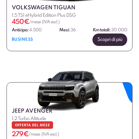
VOLKSWAGEN TIGUAN
1.5 TSI eHybrid Edition Plus DSG
450
€
/mese (IVA escl.)
Anticipo:
4.500
Mesi:
36
Km totali:
30.000
Scopri di più
BUSINESS
JEEP AVENGER
1.2 Turbo Altitude
OFFERTA DEL MESE
279
€
/mese (IVA escl.)