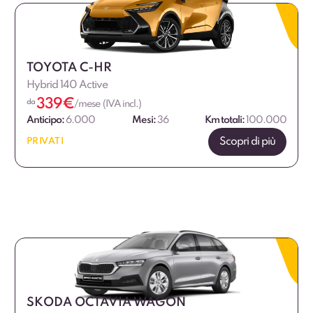
TOYOTA C-HR
Hybrid 140 Active
339
€
da
/mese (IVA incl.)
Anticipo:
6.000
Mesi:
36
Km totali:
100.000
Scopri di più
PRIVATI
SKODA OCTAVIA WAGON