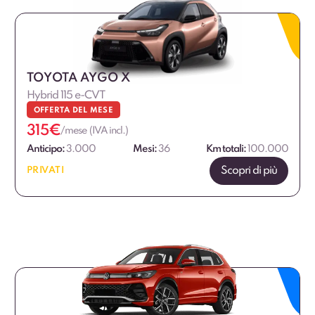
€
€
TOYOTA AYGO X
Hybrid 115 e-CVT
OFFERTA DEL MESE
315
€
/mese (IVA incl.)
Anticipo:
3.000
Mesi:
36
Km totali:
100.000
Scopri di più
PRIVATI