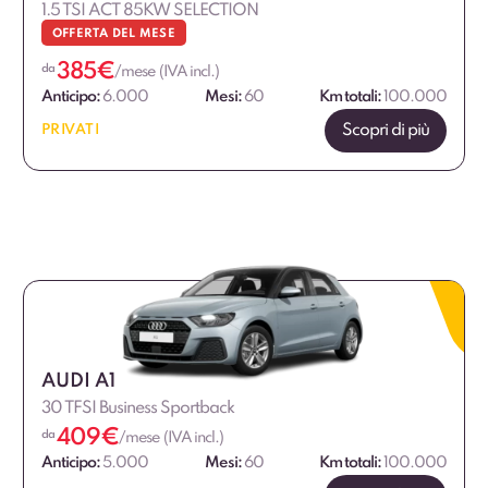
1.5 TSI ACT 85KW SELECTION
OFFERTA DEL MESE
385
€
da
/mese (IVA incl.)
Anticipo:
6.000
Mesi:
60
Km totali:
100.000
Scopri di più
PRIVATI
AUDI A1
30 TFSI Business Sportback
409
€
da
/mese (IVA incl.)
Anticipo:
5.000
Mesi:
60
Km totali:
100.000