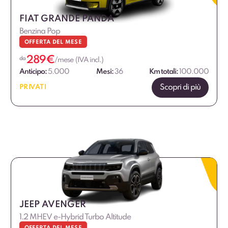
FIAT GRANDE PANDA
Benzina Pop
OFFERTA DEL MESE
289
€
da
/mese (IVA incl.)
Anticipo:
5.000
Mesi:
36
Km totali:
100.000
Scopri di più
PRIVATI
JEEP AVENGER
1.2 MHEV e-Hybrid Turbo Altitude