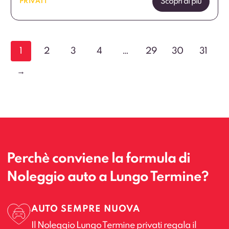
Scopri di più
PRIVATI
1
2
3
4
…
29
30
31
→
Perchè conviene la formula di
Noleggio auto a Lungo Termine?
AUTO SEMPRE NUOVA
Il Noleggio Lungo Termine privati regala il