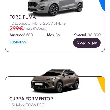
FORD PUMA
1.0 Ecoboost Hybrid 125CV ST-Line
299
€
/mese (IVA escl.)
Anticipo:
3.500
Mesi:
36
Km totali:
30.000
Scopri di più
BUSINESS
CUPRA FORMENTOR
1.5 Hybrid 110kW DSG