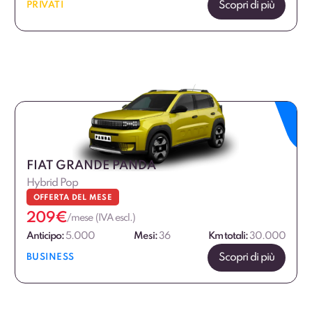
Scopri di più
PRIVATI
FIAT GRANDE PANDA
Hybrid Pop
OFFERTA DEL MESE
209
€
/mese (IVA escl.)
Anticipo:
5.000
Mesi:
36
Km totali:
30.000
Scopri di più
BUSINESS