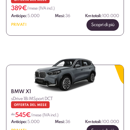
OFFERTA DEL MESE
389
€
/mese (IVA incl.)
Anticipo:
5.000
Mesi:
36
Km totali:
100.000
Scopri di più
PRIVATI
BMW X1
sDrive 18i MSport DCT
OFFERTA DEL MESE
545
€
da
/mese (IVA incl.)
Anticipo:
5.000
Mesi:
36
Km totali:
100.000