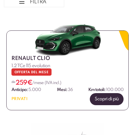
FILTRA
Ordina per
Tipologia veicolo
Marca
RENAULT CLIO
1.2 TCe 115 evolution
Marca Professional
OFFERTA DEL MESE
259
€
Alimentazione
da
/mese (IVA incl.)
Anticipo:
5.000
Mesi:
36
Km totali:
100.000
Dimensione
Scopri di più
PRIVATI
Allestimento
Fascia di prezzo