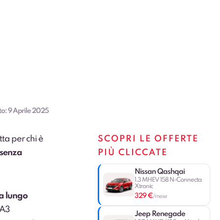
to:
9 Aprile 2025
ta per chi è
SCOPRI LE OFFERTE
 senza
PIÙ CLICCATE
Nissan Qashqai
1.3 MHEV 158 N-Connecta
Xtronic
 a lungo
329 €
/mese
 A3
Jeep Renegade