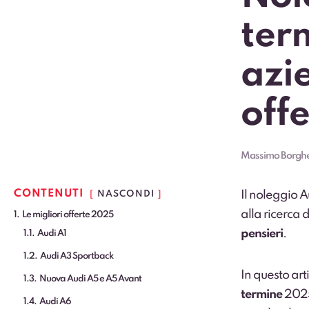
ter
azie
off
Massimo Borghe
CONTENUTI
Il noleggio A
NASCONDI
alla ricerca 
1
Le migliori offerte 2025
pensieri
.
1.1
Audi A1
1.2
Audi A3 Sportback
In questo art
1.3
Nuova Audi A5 e A5 Avant
termine
2025,
1.4
Audi A6