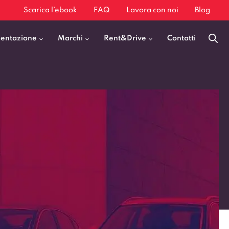
Scarica l’ebook
FAQ
Lavora con noi
Blog
mentazione
Marchi
Rent&Drive
Contatti
Benzina
Fiat 500
Diesel
BMW X1
Elettrica
Audi Q3
Ibrida
Audi A3
GPL
Kia Sportage
Jeep Avenger
VEDI TUTTI