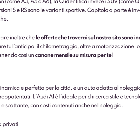
n (come A3, A5 o A6), la Q identifica invece i SUV (come Q
sioni S e RS sono le varianti sportive. Capitolo a parte è inv
che.
are inoltre che
le offerte che troverai sul nostro sito sono in
e tu l’anticipo, il chilometraggio, oltre a motorizzazione, c
tenendo così un
canone mensile su misura per te
!
1
namica e perfetta per la città, è un’auto adatta al
noleggi
neopatentati
. L’Audi A1 è l’ideale per chi cerca stile e tecno
 e scattante, con costi contenuti anche nel noleggio.
a privati