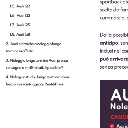
sportback et
1.5
Audi Q2
scelto da fam
1.6
Audi Q3
commercio, e 
1.7
Audi Q5
Dalla possib
1.8
Audi Q8
anticipo
, sen
2
Audi elettriche a noleggio lungo
inclusi nel c
termine in offerta
può arrivare
3
Noleggio lungo termine Audi pronta
senza preced
consegna e km illimitati: è possibile?
4
Noleggio Audi a lungo termine: come
funziona e vantaggi con Rent&Drive