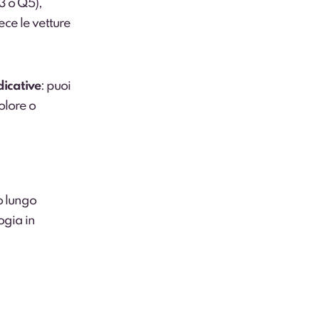
3 o Q5),
ece le vetture
dicative
: puoi
olore o
o lungo
logia in