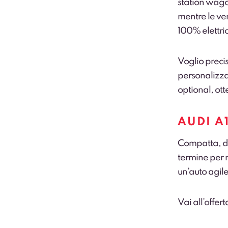
station wago
mentre le ver
100% elettri
Voglio precis
personalizzar
optional, ot
AUDI A
Compatta, di
termine per 
un’auto agile
Vai all’offert