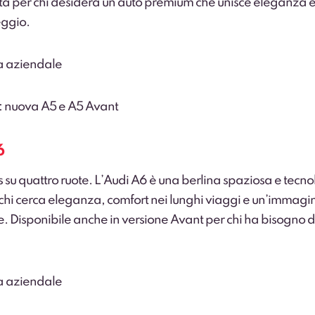
sta per chi desidera un’auto premium che unisce eleganza e 
eggio.
ta aziendale
: nuova A5 e A5 Avant
6
s su quattro ruote. L’Audi A6 è una berlina spaziosa e tecno
 chi cerca eleganza, comfort nei lunghi viaggi e un’immagi
e. Disponibile anche in versione Avant per chi ha bisogno d
ta aziendale