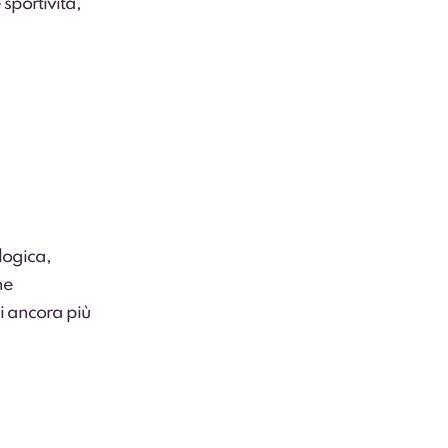
sportività,
logica,
ne
i ancora più