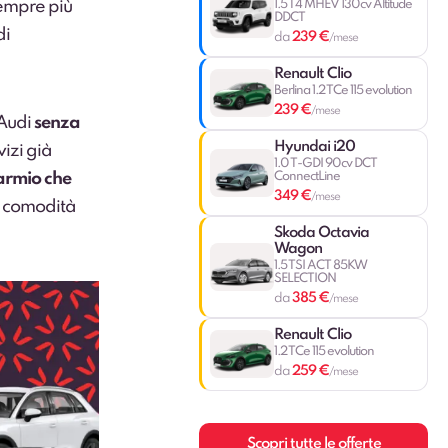
1.5 T4 MHEV 130cv Altitude
sempre più
DDCT
di
239 €
da
/mese
Renault Clio
Berlina 1.2 TCe 115 evolution
239 €
/mese
 Audi
senza
Hyundai i20
vizi già
1.0 T-GDI 90cv DCT
ConnectLine
armio che
349 €
/mese
na comodità
Skoda Octavia
Wagon
1.5 TSI ACT 85KW
SELECTION
385 €
da
/mese
Renault Clio
1.2 TCe 115 evolution
259 €
da
/mese
Scopri tutte le offerte