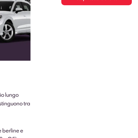
gio lungo
stinguono tra
e berline e