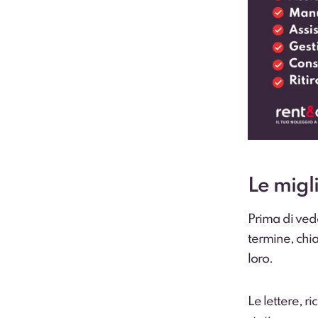
Le migl
Prima di vede
termine, chi
loro.
Le lettere, r