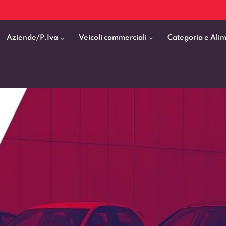
Aziende/P.Iva
Veicoli commerciali
Categoria e Ali
Citycar
ticipo
goni elettrici
BMW
Fiat Professional
SUV e Crossover
patentati
Cassonati
Toyota
Mercedes Benz Vans
Berline
00km
Pick Up
Fiat
Citroen Business
Station Wagon
ificato
ommerciali Allestiti
Audi
Peugeot Professional
porto Persone
Mercedes-Benz
Renault Professional
nticipo zero
Kia
Piaggio
VEDI TUTTI
VEDI TUTTI
VEDI TUTTI