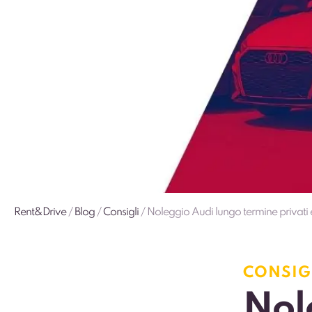
Rent&Drive
/
Blog
/
Consigli
/
Noleggio Audi lungo termine privati e
CONSIG
Nol