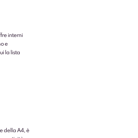
fre interni
no e
i la lista
e della A4, è