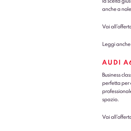
la scelta giu
anche a nol
Vai all’offer
Leggi anche
AUDI A
Business clas
perfetta per
professional
spazio.
Vai all’offer