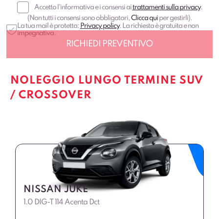
Accetto l'informativa e i consensi ai
trattamenti sulla privacy
.
(Non tutti i consensi sono obbligatori,
Clicca qui
per gestirli).
La tua mail è protetta:
Privacy policy
. La richiesta è gratuita e non
impegnativa.
NOLEGGIO LUNGO TERMINE SUV
/ CROSSOVER
NISSAN JUKE
1.0 DIG-T 114 Acenta Dct