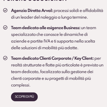
Veicolo sostitutivo
Agenzia Diretta Arval:
processi solidi e affidabilità
Soluzione consigliata per ruoli critici, agenti e flotte
di un leader del noleggio a lungo termine.
operative (secondo condizioni).
Team dedicato alle esigenze Business:
un team
specializzato che conosce le dinamiche di
aziende e partite IVA e ti supporta nella scelta
delle soluzioni di mobilità più adatte.
Team dedicato Clienti Corporate / Key Client:
per
realtà strutturate e flotte più articolate è previsto un
team dedicato, focalizzato sulla gestione dei
clienti corporate e su progetti di mobilità più
complessi.
SCOPRI DI PIÙ