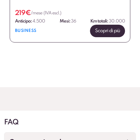
219
€
/mese (IVA escl.)
Anticipo:
4.500
Mesi:
36
Km totali:
30.000
Scopri di più
BUSINESS
FAQ