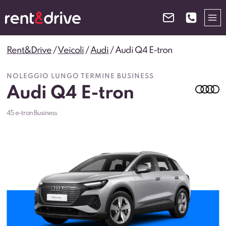
Salta
al
contenuto
Rent&Drive
/
Veicoli
/
Audi
/
Audi Q4 E-tron
NOLEGGIO LUNGO TERMINE BUSINESS
Audi Q4 E-tron
45 e-tron Business