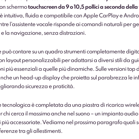
con schermo
touchscreen da 9 o 10,5 pollici a seconda della
 è intuitiva, fluida e compatibile con Apple CarPlay e Andr
tre l’assistente vocale risponde ai comandi naturali per ges
 e la navigazione, senza distrazioni.
e può contare su un quadro strumenti completamente digita
con layout personalizzabili per adattarsi a diversi stili da gu
ni più essenziali a quelle più dinamiche. Sulle versioni to
anche un head-up display che proietta sul parabrezza le i
igliorando sicurezza e praticità.
 tecnologica è completata da una piastra di ricarica wirele
r chi cerca il massimo anche nel suono – un impianto audio
ni più accessoriate. Vediamo nel prossimo paragrafo quali s
ferenze tra gli allestimenti.