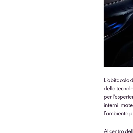
L’abitacolo d
della tecnol
per l’esperie
interni: mat
l’ambiente pa
Al centro del