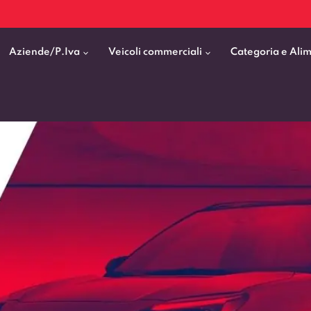
Aziende/P.Iva
Veicoli commerciali
Categoria e Ali
Citycar
ticipo
goni elettrici
BMW
Fiat Professional
SUV e Crossover
patentati
Cassonati
Toyota
Mercedes Benz Vans
Berline
00km
Pick Up
Fiat
Citroen Business
Station Wagon
ificato
ommerciali Allestiti
Audi
Peugeot Professional
porto Persone
Mercedes-Benz
Renault Professional
nticipo zero
Kia
Piaggio
VEDI TUTTI
VEDI TUTTI
VEDI TUTTI