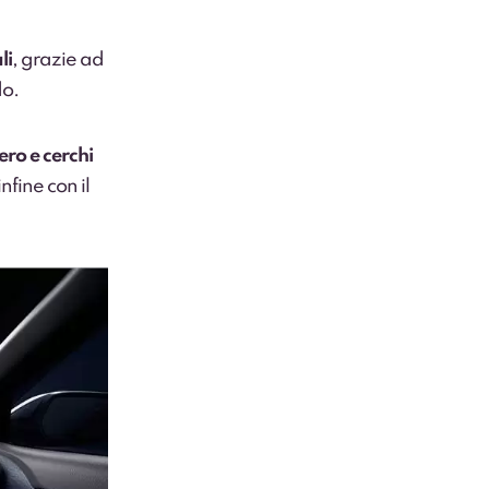
li
, grazie ad
do.
ero e cerchi
infine con il