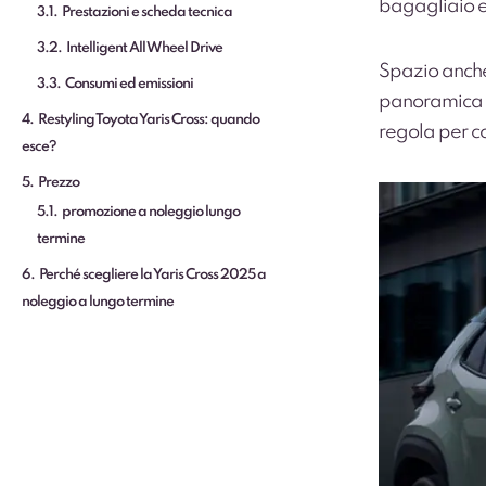
bagagliaio e 
3.1
Prestazioni e scheda tecnica
3.2
Intelligent All Wheel Drive
Spazio anche 
3.3
Consumi ed emissioni
panoramica su
4
Restyling Toyota Yaris Cross: quando
regola per co
esce?
5
Prezzo
5.1
promozione a noleggio lungo
termine
6
Perché scegliere la Yaris Cross 2025 a
noleggio a lungo termine