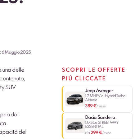
:
6 Maggio 2025
e una delle
SCOPRI LE OFFERTE
o contenuto,
PIÙ CLICCATE
city SUV
Jeep Avenger
1.2 MHEV e-Hybrid Turbo
Altitude
389 €
/mese
prio dal
Dacia Sandero
1.0 SCe STREETWAY
ata.
ESSENTIAL
capacità del
299 €
da
/mese