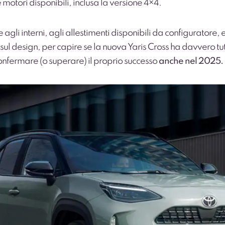
motori disponibili, inclusa la versione 4×4.
agli interni, agli allestimenti disponibili da configuratore,
l design, per capire se la nuova Yaris Cross ha davvero tutt
nfermare (o superare) il proprio successo
anche nel 2025.