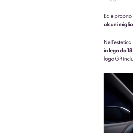
Ed è proprio
alcuni migli
Nell’estetica 
in lega da 18
logo GR incl