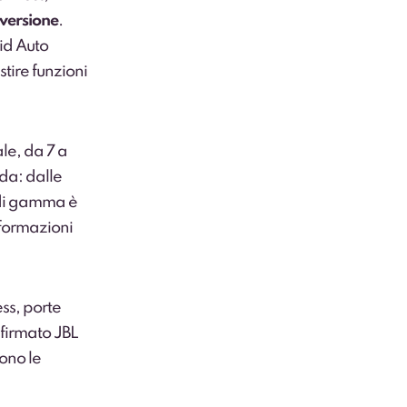
 versione
.
oid Auto
tire funzioni
le, da 7 a
ida: dalle
p di gamma è
nformazioni
ss, porte
 firmato JBL
ono le