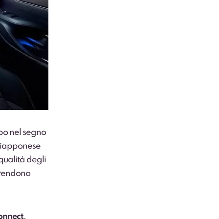
mpo nel segno
 giapponese
qualità degli
e rendono
onnect
,