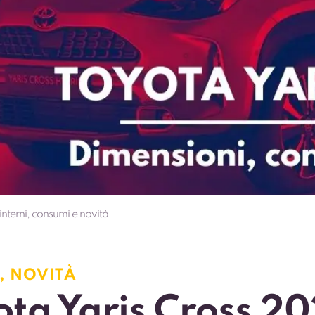
nterni, consumi e novità
,
NOVITÀ
ota Yaris Cross 20