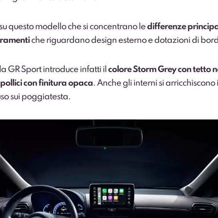
 su questo modello che si concentrano le
differenze principa
oramenti
che riguardano design esterno e dotazioni di bor
la GR Sport introduce infatti il
colore Storm Grey con tetto n
 pollici con finitura opaca
. Anche gli interni si arricchiscono 
uso sui poggiatesta.