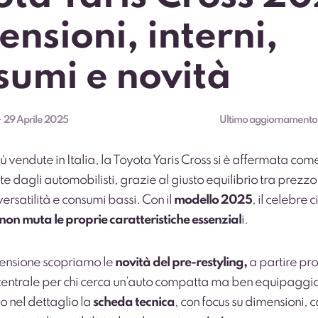
nsioni, interni,
sumi e novità
–
29 Aprile 2025
Ultimo aggiornamento
ù vendute in Italia
, la Toyota Yaris Cross si è affermata com
ite dagli automobilisti, grazie al giusto equilibrio tra prezz
versatilità e consumi bassi. Con il
modello 2025
, il celebre 
non muta le proprie caratteristiche essenzial
i.
censione scopriamo le
novità del pre-restyling,
a partire pro
centrale per chi cerca un’auto compatta ma ben equipaggi
 nel dettaglio la
scheda tecnica
, con focus su dimensioni, 