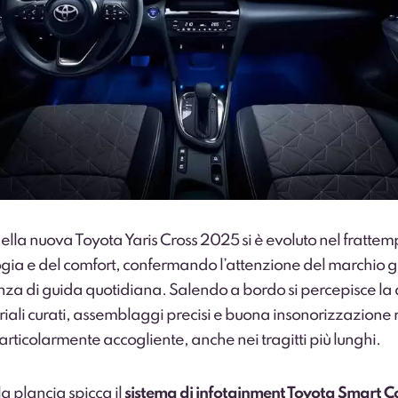
ella nuova Toyota Yaris Cross 2025 si è evoluto nel fratte
ogia e del comfort, confermando l’attenzione del marchio
nza di guida quotidiana. Salendo a bordo si percepisce la 
eriali curati, assemblaggi precisi e buona insonorizzazion
rticolarmente accogliente, anche nei tragitti più lunghi.
la plancia spicca il
sistema di infotainment Toyota Smart C