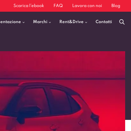
Scarica l’ebook
FAQ
Lavora con noi
Blog
mentazione
Marchi
Rent&Drive
Contatti
Benzina
Fiat 500
Diesel
BMW X1
Elettrica
Audi Q3
Ibrida
Audi A3
GPL
Kia Sportage
Jeep Avenger
VEDI TUTTI