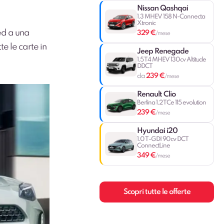
Nissan Qashqai
1.3 MHEV 158 N-Connecta
Xtronic
 ed a una
329 €
/mese
e le carte in
Jeep Renegade
1.5 T4 MHEV 130cv Altitude
DDCT
239 €
da
/mese
Renault Clio
Berlina 1.2 TCe 115 evolution
239 €
/mese
Hyundai i20
1.0 T-GDI 90cv DCT
ConnectLine
349 €
/mese
Scopri tutte le offerte