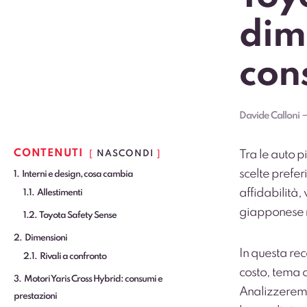
dime
con
Davide Calloni
CONTENUTI
Tra le
auto pi
NASCONDI
scelte prefer
1
Interni e design, cosa cambia
affidabilità, 
1.1
Allestimenti
giapponese
1.2
Toyota Safety Sense
2
Dimensioni
In questa re
2.1
Rivali a confronto
costo, tema 
3
Motori Yaris Cross Hybrid: consumi e
Analizzeremo
prestazioni