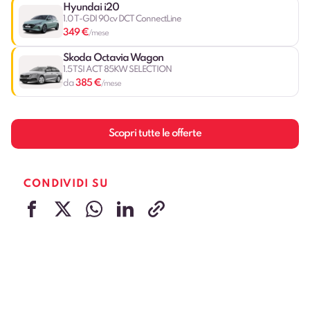
Hyundai i20
1.0 T-GDI 90cv DCT ConnectLine
349 €
/mese
Skoda Octavia Wagon
1.5 TSI ACT 85KW SELECTION
385 €
da
/mese
Scopri tutte le offerte
CONDIVIDI SU