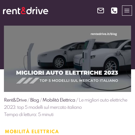
Salta
al
contenuto
Rent&Drive
/
Blog
/
Mobilità Elettrica
/
Le migliori auto elettriche
2023: top 5 modelli sul mercato italiano
Tempo di lettura:
5
minuti
MOBILITÀ ELETTRICA