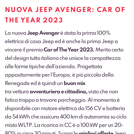
NUOVA JEEP AVENGER: CAR OF
THE YEAR 2023
La nuova
Jeep Avenger
è stata la prima 100%
elettrica di casa Jeep ed è anche la prima Jeep a
vincere il premio
Car of The Year 2023.
Merito certo
del design tutto italiano che unisce la compattezza
alle forme tipiche dell’azienda. Progettata
appositamente per l’Europa, è più piccola della
Renegade ed è quindi un
buon mix
tra
vettura
avventuriera e cittadina,
visto che non
fatica troppo a trovare parcheggio. Al momento è
disponibile con motore elettrico da 156 CV e batteria
da 54 kWh che assicura 400 km di autonomia su ciclo
misto WLTP. La ricarica in CC è a 100 kW per un 20-
80% in circa 30 minuti. Scopri le
migliori offerte
Jeep