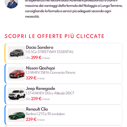
di esperienza nel settore aiuto Aziende e professionisti a trarre il
massimo dei vantaggi dalla formula del Noleggio a Lungo Termine,
consigliando la formula e servizi più adeguati secondo ogni
necessità.
SCOPRI LE OFFERTE PIÙ CLICCATE
Dacia Sandero
1.0 SCe STREETWAY ESSENTIAL
299 €
da
/mese
Nissan Qashqai
1.3 MHEV 158 N-Connecta Xtronic
329 €
/mese
Jeep Renegade
1.5 T4 MHEV 130cv Altitude DDCT
239 €
da
/mese
Renault Clio
Berlina 1.2 TCe 115 evolution
239 €
/mese