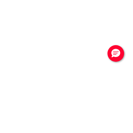
CONTATTACI
Vuoi saperne di più?
Contattaci per una
consulenza