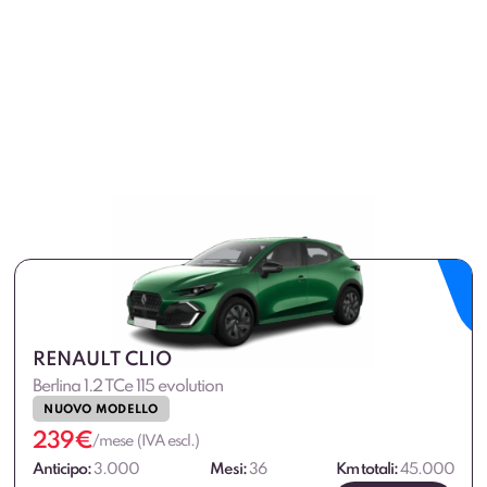
VAI ALLE OFFERTE
VAI ALLE OFFERTE
RENAULT CLIO
Berlina 1.2 TCe 115 evolution
NUOVO MODELLO
239
€
/mese (IVA escl.)
Anticipo:
3.000
Mesi:
36
Km totali:
45.000