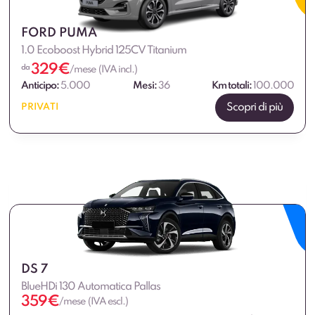
FORD PUMA
1.0 Ecoboost Hybrid 125CV Titanium
329
€
da
/mese (IVA incl.)
Anticipo:
5.000
Mesi:
36
Km totali:
100.000
Scopri di più
PRIVATI
DS 7
BlueHDi 130 Automatica Pallas
359
€
/mese (IVA escl.)