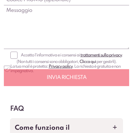
Accetto l'informativa e i consensi ai
trattamenti sulla privacy
.
(Non tutti i consensi sono obbligatori,
Clicca qui
per gestirli).
La tua mail è protetta:
Privacy policy
. La richiesta è gratuita e non
impegnativa.
FAQ
Come funziona il
a