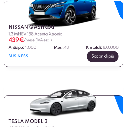
NISSAN QASHQAI
1.3 MHEV 158 Acenta Xtronic
439
€
/mese (IVA escl.)
Anticipo:
4.000
Mesi:
48
Km totali:
160.000
Scopri di più
BUSINESS
TESLA MODEL 3