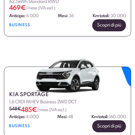
62.5kWh Standard RWD
469
€
/mese (IVA escl.)
Anticipo:
6.000
Mesi:
36
Km totali:
30.000
Scopri di più
BUSINESS
KIA SPORTAGE
1.6 CRDI MHEV Business 2WD DCT
548
€
485
€
/mese (IVA escl.)
Anticipo:
4.000
Mesi:
48
Km totali:
160.000
Scopri di più
BUSINESS