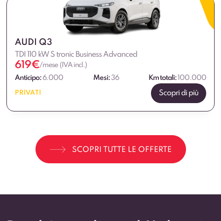
AUDI Q3
TDI 110 kW S tronic Business Advanced
619
€
/mese (IVA incl.)
Anticipo:
6.000
Mesi:
36
Km totali:
100.000
Scopri di più
PRIVATI
SCOPRI TUTTE LE OFFERTE