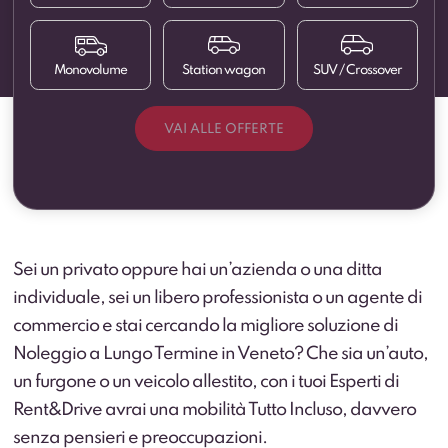
Monovolume
Station wagon
SUV / Crossover
VAI ALLE OFFERTE
Sei un privato oppure hai un’azienda o una ditta
Autocarro N1
Berlina
City car
Furgoni
Furgoni elettrici
Cassonati
individuale, sei un libero professionista o un agente di
commercio e stai cercando la migliore soluzione di
Executive
Station wagon
Monovolume
Noleggio a Lungo Termine in Veneto? Che sia un’auto,
Pick-up
Veicoli
Trasporto persone
commerciali
un furgone o un veicolo allestito, con i tuoi Esperti di
allestiti
Rent&Drive avrai una mobilità Tutto Incluso, davvero
SUV / Crossover
senza pensieri e preoccupazioni.