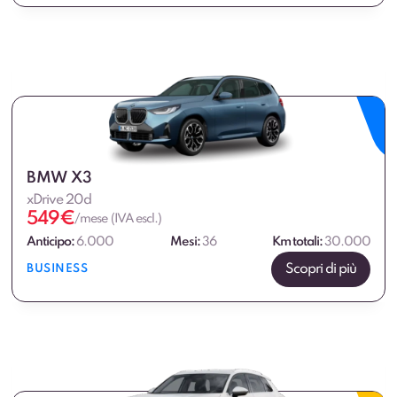
BMW X3
xDrive 20d
549
€
/mese (IVA escl.)
Anticipo:
6.000
Mesi:
36
Km totali:
30.000
Scopri di più
BUSINESS