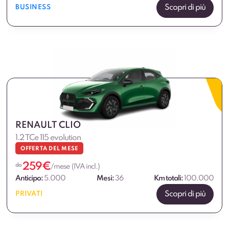
Scopri di più
BUSINESS
RENAULT CLIO
1.2 TCe 115 evolution
OFFERTA DEL MESE
259
€
da
/mese (IVA incl.)
Anticipo:
5.000
Mesi:
36
Km totali:
100.000
Scopri di più
PRIVATI