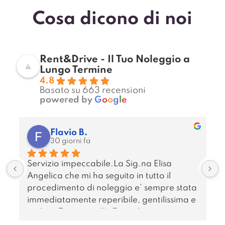
Cosa dicono di noi
Rent&Drive - Il Tuo Noleggio a
Lungo Termine
4.8
Basato su 663 recensioni
powered by
G
o
o
g
l
e
Flavio B.
30 giorni fa
Servizio impeccabile.La Sig.na Elisa 
Angelica che mi ha seguito in tutto il 
procedimento di noleggio e’ sempre stata 
a
immediatamente reperibile, gentilissima e 
s
molto efficiente nell’offrirmi le varie 
alternative e le condizioni più favorevoli.