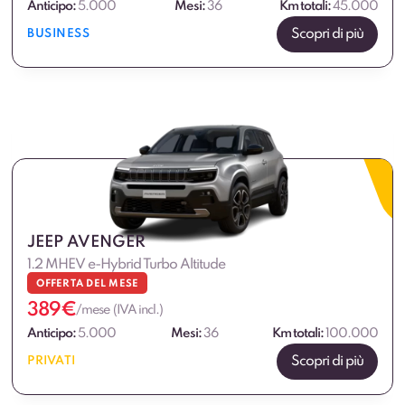
Anticipo:
5.000
Mesi:
36
Km totali:
45.000
Scopri di più
BUSINESS
JEEP AVENGER
1.2 MHEV e-Hybrid Turbo Altitude
OFFERTA DEL MESE
389
€
/mese (IVA incl.)
Anticipo:
5.000
Mesi:
36
Km totali:
100.000
Scopri di più
PRIVATI