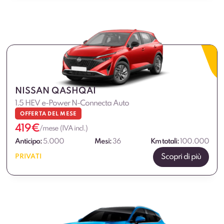
NISSAN QASHQAI
1.5 HEV e-Power N-Connecta Auto
OFFERTA DEL MESE
419
€
/mese (IVA incl.)
Anticipo:
5.000
Mesi:
36
Km totali:
100.000
Scopri di più
PRIVATI