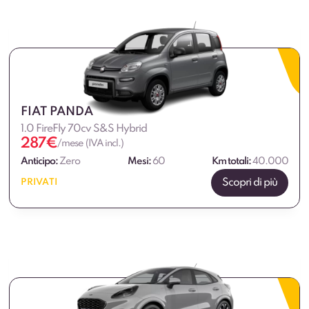
FIAT PANDA
1.0 FireFly 70cv S&S Hybrid
287
€
/mese (IVA incl.)
Anticipo:
Zero
Mesi:
60
Km totali:
40.000
Scopri di più
PRIVATI