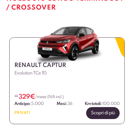
/ CROSSOVER
RENAULT CAPTUR
Evolution TCe 115
329
€
da
/mese (IVA incl.)
Anticipo:
5.000
Mesi:
36
Km totali:
100.000
Scopri di più
PRIVATI