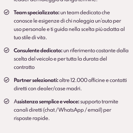
pneumatici per una gestione comoda durante
l’anno.
Team specializzato:
un team dedicato che
conosce le esigenze di chi noleggia un’auto per
uso personale e ti guida nella scelta più adatta al
tuo stile di vita.
Consulente dedicato:
un riferimento costante dalla
scelta del veicolo e per tutta la durata del
contratto
Partner selezionati:
oltre 12.000 officine e contatti
diretti con dealer/case madri.
A
ssistenza semplice e veloce:
supporto tramite
canali diretti (chat / WhatsApp / email) per
risposte rapide.