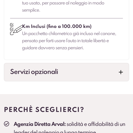
tuo usato, per passare al noleggio in modo
semplice.
Km Inclusi (fino a 100.000 km)
Un pacchetto chilometrico già incluso nel canone,
pensato per farti usare l’auto in totale libertà e
guidare davvero senza pensieri.
Servizi opzionali
Veicolo sostitutivo
Maggiore continuità di mobilità in caso di fermo
prolungato (secondo condizioni contrattuali).
PERCHÈ SCEGLIERCI?
Cambio gomme
Agenzia Diretta Arval:
solidità e affidabilità di un
Cambio stagionale e, dove previsto, deposito
leader del noleggio a lungo termine.