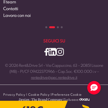
Il team
Contatti
Lavora con noi
SEGUICI SU
© 2026 Rent&Drive Srl – Via Cappuccina, 63 – 20851 Lissone
(MB) – PI/CF 09422370966 – Cap.Soc. €100.000 i.v –
rentedrive@pec.rentedrive.it
Privacy Policy
|
Cookie Policy
|
Preferenze Cookie
|
Sviluppo: