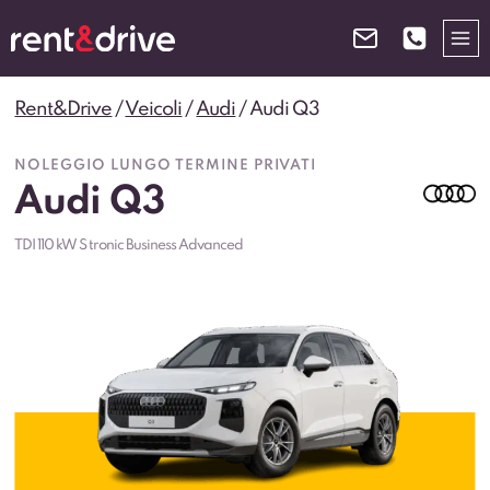
Salta
al
contenuto
Rent&Drive
/
Veicoli
/
Audi
/
Audi Q3
NOLEGGIO LUNGO TERMINE PRIVATI
Audi Q3
TDI 110 kW S tronic Business Advanced