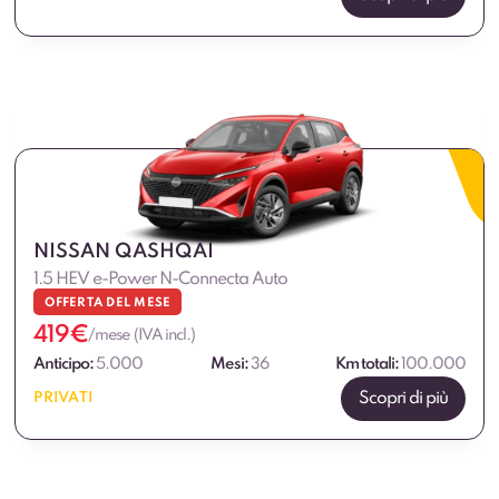
NISSAN QASHQAI
1.5 HEV e-Power N-Connecta Auto
OFFERTA DEL MESE
419
€
/mese (IVA incl.)
Anticipo:
5.000
Mesi:
36
Km totali:
100.000
Scopri di più
PRIVATI