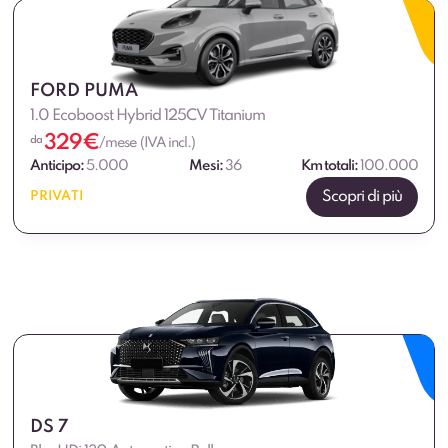
FORD PUMA
1.0 Ecoboost Hybrid 125CV Titanium
329
€
da
/mese (IVA incl.)
Anticipo:
5.000
Mesi:
36
Km totali:
100.000
Scopri di più
PRIVATI
DS 7