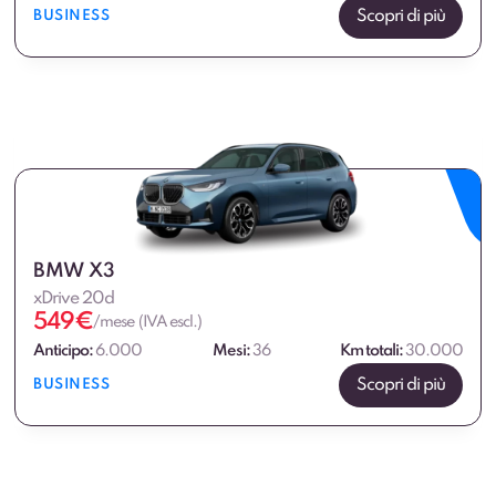
Scopri di più
BUSINESS
BMW X3
xDrive 20d
549
€
/mese (IVA escl.)
Anticipo:
6.000
Mesi:
36
Km totali:
30.000
Scopri di più
BUSINESS