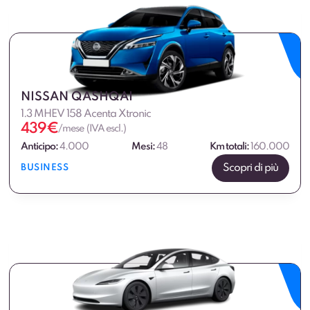
NISSAN QASHQAI
1.3 MHEV 158 Acenta Xtronic
439
€
/mese (IVA escl.)
Anticipo:
4.000
Mesi:
48
Km totali:
160.000
Scopri di più
BUSINESS