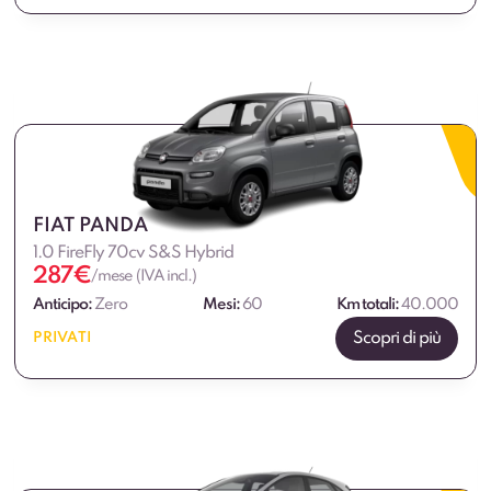
FIAT PANDA
1.0 FireFly 70cv S&S Hybrid
287
€
/mese (IVA incl.)
Anticipo:
Zero
Mesi:
60
Km totali:
40.000
Scopri di più
PRIVATI