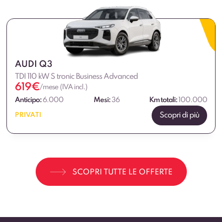
AUDI Q3
TDI 110 kW S tronic Business Advanced
619
€
/mese (IVA incl.)
Anticipo:
6.000
Mesi:
36
Km totali:
100.000
Scopri di più
PRIVATI
SCOPRI TUTTE LE OFFERTE