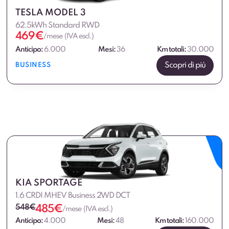
TESLA MODEL 3
62.5kWh Standard RWD
469
€
/mese (IVA escl.)
Anticipo:
6.000
Mesi:
36
Km totali:
30.000
Scopri di più
BUSINESS
KIA SPORTAGE
1.6 CRDI MHEV Business 2WD DCT
548
€
485
€
/mese (IVA escl.)
Anticipo:
4.000
Mesi:
48
Km totali:
160.000