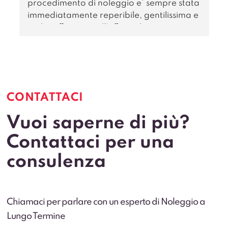
procedimento di noleggio e’ sempre stata 
a
immediatamente reperibile, gentilissima e 
s
molto efficiente nell’offrirmi le varie 
alternative e le condizioni più favorevoli.
p
CONTATTACI
Vuoi saperne di più?
Contattaci per una
consulenza
Chiamaci per parlare con un esperto di Noleggio a
Lungo Termine