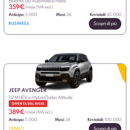
BlueHDi 130 Automatica Pallas
359
€
/mese (IVA escl.)
Anticipo:
5.000
Mesi:
36
Km totali:
45.000
Scopri di più
BUSINESS
JEEP AVENGER
1.2 MHEV e-Hybrid Turbo Altitude
OFFERTA DEL MESE
389
€
/mese (IVA incl.)
Anticipo:
5.000
Mesi:
36
Km totali:
100.000
Scopri di più
PRIVATI