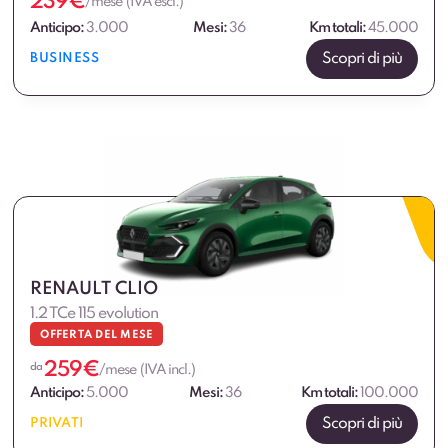
239
€
/mese (IVA escl.)
Anticipo:
3.000
Mesi:
36
Km totali:
45.000
Scopri di più
BUSINESS
RENAULT CLIO
1.2 TCe 115 evolution
OFFERTA DEL MESE
259
€
da
/mese (IVA incl.)
Anticipo:
5.000
Mesi:
36
Km totali:
100.000
Scopri di più
PRIVATI