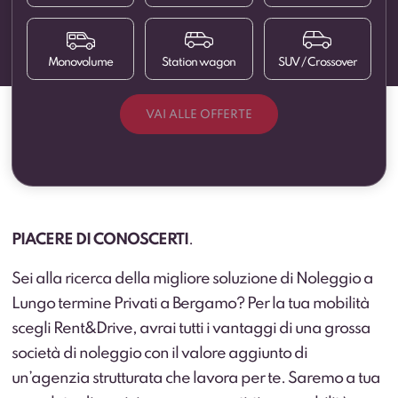
Monovolume
Station wagon
SUV / Crossover
VAI ALLE OFFERTE
PIACERE DI CONOSCERTI
Autocarro N1
Berlina
.
City car
Furgoni
Furgoni elettrici
Cassonati
Sei alla ricerca della migliore soluzione di Noleggio a
Lungo termine Privati a Bergamo? Per la tua mobilità
Executive
Station wagon
Monovolume
Pick-up
Veicoli
Trasporto persone
scegli Rent&Drive, avrai tutti i vantaggi di una grossa
commerciali
allestiti
società di noleggio con il valore aggiunto di
un’agenzia strutturata che lavora per te. Saremo a tua
SUV / Crossover