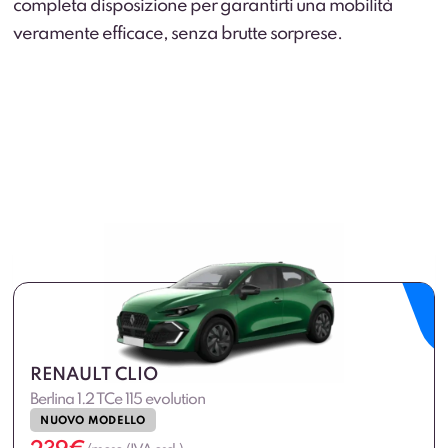
VAI ALLE OFFERTE
completa disposizione per garantirti una mobilità
veramente efficace, senza brutte sorprese.
VAI ALLE OFFERTE
RENAULT CLIO
Berlina 1.2 TCe 115 evolution
NUOVO MODELLO