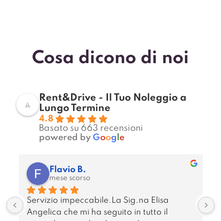
Cosa dicono di noi
Rent&Drive - Il Tuo Noleggio a
Lungo Termine
4.8
Basato su 663 recensioni
powered by
G
o
o
g
l
e
Flavio B.
mese scorso
Servizio impeccabile.La Sig.na Elisa 
Angelica che mi ha seguito in tutto il 