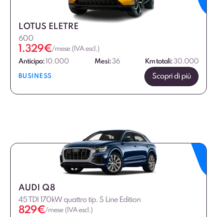
LOTUS ELETRE
600
1.329
€
/mese (IVA escl.)
Anticipo:
10.000
Mesi:
36
Km totali:
30.000
Scopri di più
BUSINESS
AUDI Q8
45 TDI 170kW quattro tip. S Line Edition
829
€
/mese (IVA escl.)