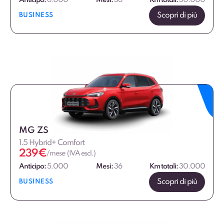
Anticipo:
6.000
Mesi:
36
Km totali:
30.000
Scopri di più
BUSINESS
MG ZS
1.5 Hybrid+ Comfort
239
€
/mese (IVA escl.)
Anticipo:
5.000
Mesi:
36
Km totali:
30.000
Scopri di più
BUSINESS