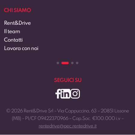
CHI SIAMO
Rent&Drive
Il team
Contatti
Lavora con noi
SEGUICI SU
© 2026 Rent&Drive Srl – Via Cappuccina, 63 – 20851 Lissone
(MB) – PI/CF 09422370966 – Cap.Soc. €100.000 i.v –
rentedrive@pec.rentedrive.it