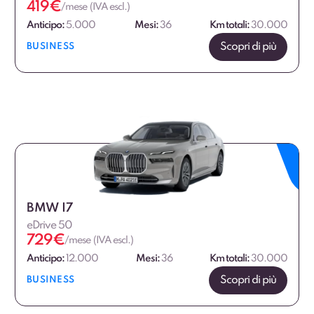
419
€
/mese (IVA escl.)
Anticipo:
5.000
Mesi:
36
Km totali:
30.000
Scopri di più
BUSINESS
BMW I7
eDrive 50
729
€
/mese (IVA escl.)
Anticipo:
12.000
Mesi:
36
Km totali:
30.000
Scopri di più
BUSINESS