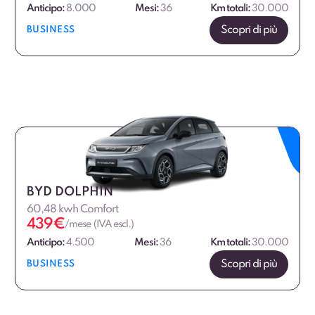
Anticipo:
8.000
Mesi:
36
Km totali:
30.000
Scopri di più
BUSINESS
BYD DOLPHIN
60,48 kwh Comfort
439
€
/mese (IVA escl.)
Anticipo:
4.500
Mesi:
36
Km totali:
30.000
Scopri di più
BUSINESS