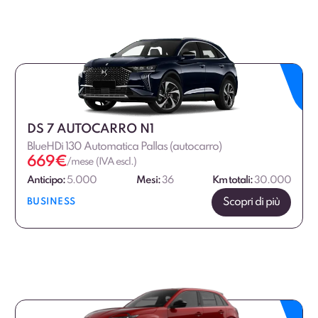
DS 7 AUTOCARRO N1
BlueHDi 130 Automatica Pallas (autocarro)
669
€
/mese (IVA escl.)
Anticipo:
5.000
Mesi:
36
Km totali:
30.000
Scopri di più
BUSINESS