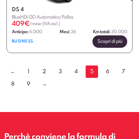
DS 4
BlueHDi 130 Automatico Pallas
409
€
/mese (IVA escl.)
Anticipo:
6.000
Mesi:
36
Km totali:
30.000
Scopri di più
BUSINESS
←
1
2
3
4
5
6
7
8
9
→
Perchè conviene la formula di