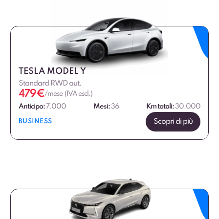
TESLA MODEL Y
Standard RWD aut.
479
€
/mese (IVA escl.)
Anticipo:
7.000
Mesi:
36
Km totali:
30.000
Scopri di più
BUSINESS