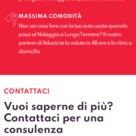
MASSIMA COMODITÀ
Non sai cosa fare con la tua auto usata quando
passi al Noleggio a Lungo Termine? Il nostro
partner di fiducia te la valuta in 48 ore e la ritira a
domicilio
CONTATTACI
Vuoi saperne di più?
Contattaci per una
consulenza