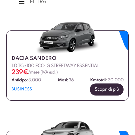
FILTRA
Ordina per
Tipologia veicolo
Marca
DACIA SANDERO
1.0 TCe 100 ECO-G STREETWAY ESSENTIAL
Marca Professional
239
€
/mese (IVA escl.)
Anticipo:
3.000
Mesi:
36
Km totali:
30.000
Alimentazione
Scopri di più
BUSINESS
Dimensione
Allestimento
Fascia di prezzo