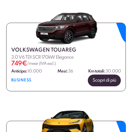
VOLKSWAGEN TOUAREG
3.0 V6 TDI SCR 170kW Elegance
749
€
/mese (IVA escl.)
Anticipo:
10.000
Mesi:
36
Km totali:
30.000
Scopri di più
BUSINESS