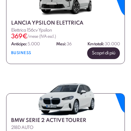
€
€
LANCIA YPSILON ELETTRICA
Elettrica 156cv Ypsilon
369
€
/mese (IVA escl.)
Anticipo:
5.000
Mesi:
36
Km totali:
30.000
Scopri di più
BUSINESS
BMW SERIE 2 ACTIVE TOURER
218D AUTO