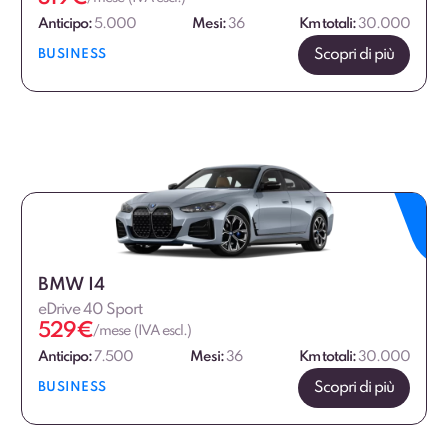
Anticipo:
5.000
Mesi:
36
Km totali:
30.000
Scopri di più
BUSINESS
BMW I4
eDrive 40 Sport
529
€
/mese (IVA escl.)
Anticipo:
7.500
Mesi:
36
Km totali:
30.000
Scopri di più
BUSINESS