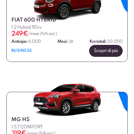
FIAT 600 HYBRID
1.2 Hybrid 110cv
249
€
/mese (IVA escl.)
Anticipo:
4.000
Mesi:
36
Km totali:
30.000
Scopri di più
BUSINESS
MG HS
1.5 T COMFORT
319
€
/mese (IVA escl.)