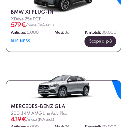
BMW X1 PLUG-IN
XDrive 25e DCT
579
€
/mese (IVA escl.)
Anticipo:
6.000
Mesi:
36
Km totali:
30.000
Scopri di più
BUSINESS
MERCEDES-BENZ GLA
200 d 4M AMG Line Adv Plus
439
€
/mese (IVA escl.)