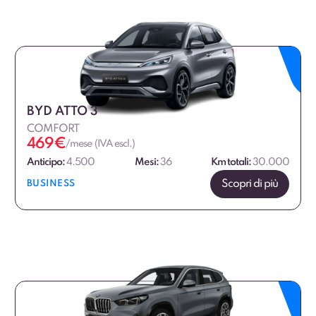
BYD ATTO 3
COMFORT
469
€
/mese (IVA escl.)
Anticipo:
4.500
Mesi:
36
Km totali:
30.000
Scopri di più
BUSINESS