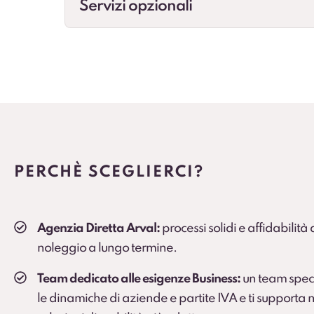
Servizi opzionali
Cambio gomme
Gestione cambio stagionale e scadenze per st
Veicolo sostitutivo
Soluzione consigliata per ruoli critici, agenti e
PERCHÈ SCEGLIERCI?
Agenzia Diretta Arval:
processi solidi e affidabilità
noleggio a lungo termine.
Team dedicato alle esigenze Business:
un team spec
le dinamiche di aziende e partite IVA e ti supporta n