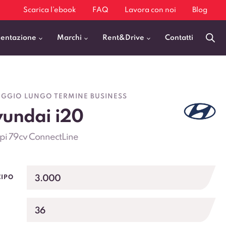
Scarica l’ebook
FAQ
Lavora con noi
Blog
mentazione
Marchi
Rent&Drive
Contatti
Benzina
Fiat 500
GGIO LUNGO TERMINE BUSINESS
Diesel
BMW X1
undai i20
Elettrica
Audi Q3
mpi 79cv ConnectLine
Ibrida
Audi A3
GPL
Kia Sportage
Jeep Avenger
3.000
CIPO
VEDI TUTTI
36