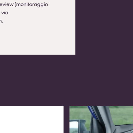
 Review (monitoraggio
 via
h.