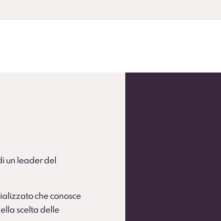
andardizzare la flotta.
 flotte operative (secondo condizioni).
 di un leader del
ializzato che conosce
ella scelta delle