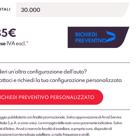
30.000
OTALI
85
€
RICHIEDI
PREVENTIVO
ese
IVA escl.
*
eri un’altra configurazione dell’auto?
ttaci e richiedi la tua configurazione personalizzata
ICHIEDI PREVENTIVO PERSONALIZZATO
gio pubblicitario con finalità promozionale. Salvo approvazione di Arval Service
Italia S.p.A. a socio unico. Le immagini delle auto sono puramente indicative. Salvo
 di listino. Arval si riserva la facoltà di installare, a propria cura, dispositivi di
zazione (con tecnologia satellitare, a radio frequenze e simili).