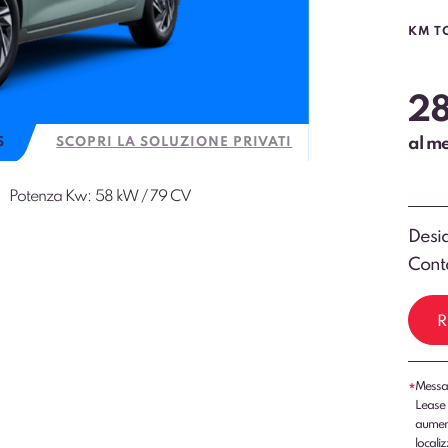
KM T
2
al m
S
SCOPRI LA SOLUZIONE PRIVATI
Potenza Kw:
58 kW / 79 CV
Desid
Conta
R
Messag
*
Lease 
aumenti
localiz