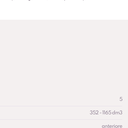
5
352 - 1165 dm3
anteriore