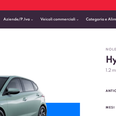
Aziende/P.Iva
Veicoli commerciali
Categoria e Ali
Citycar
ticipo
goni elettrici
BMW
Fiat Professional
NOLE
SUV e Crossover
Hy
patentati
Cassonati
Toyota
Mercedes Benz Vans
Berline
00km
Pick Up
Fiat
Citroen Business
1.2 
Station Wagon
ificato
ommerciali Allestiti
Audi
Peugeot Professional
porto Persone
Mercedes-Benz
Renault Professional
ANTI
nticipo zero
Kia
Piaggio
VEDI TUTTI
VEDI TUTTI
VEDI TUTTI
MESI