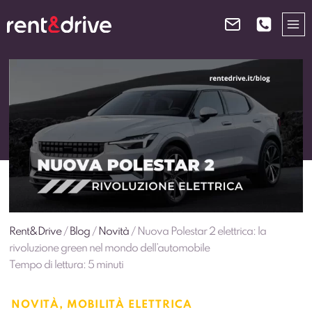
Salta
al
contenuto
Rent&Drive
/
Blog
/
Novità
/
Nuova Polestar 2 elettrica: la
rivoluzione green nel mondo dell’automobile
Tempo di lettura:
5
minuti
NOVITÀ
,
MOBILITÀ ELETTRICA