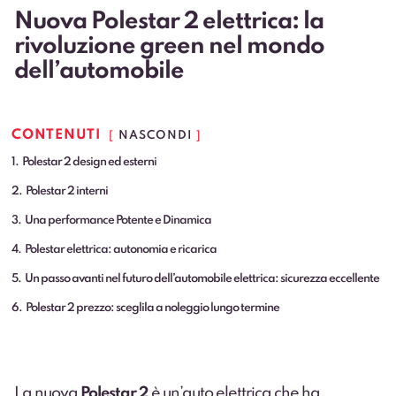
Nuova Polestar 2 elettrica: la
rivoluzione green nel mondo
dell’automobile
CONTENUTI
NASCONDI
1
Polestar 2 design ed esterni
2
Polestar 2 interni
3
Una performance Potente e Dinamica
4
Polestar elettrica: autonomia e ricarica
5
Un passo avanti nel futuro dell’automobile elettrica: sicurezza eccellente
6
Polestar 2 prezzo: sceglila a noleggio lungo termine
La nuova
Polestar 2
è un’auto elettrica che ha