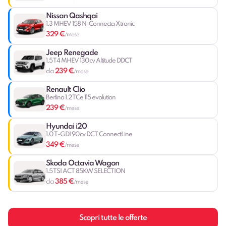
Nissan Qashqai
1.3 MHEV 158 N-Connecta Xtronic
329 €
/mese
Jeep Renegade
1.5 T4 MHEV 130cv Altitude DDCT
239 €
da
/mese
Renault Clio
Berlina 1.2 TCe 115 evolution
239 €
/mese
Hyundai i20
1.0 T-GDI 90cv DCT ConnectLine
349 €
/mese
Skoda Octavia Wagon
1.5 TSI ACT 85KW SELECTION
385 €
da
/mese
Scopri tutte le offerte