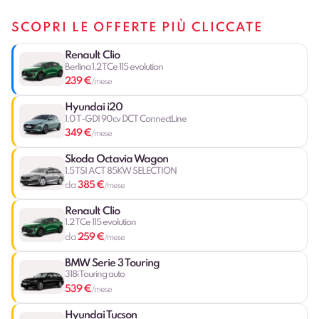
SCOPRI LE OFFERTE PIÙ CLICCATE
Renault Clio
Berlina 1.2 TCe 115 evolution
239 €
/mese
Hyundai i20
1.0 T-GDI 90cv DCT ConnectLine
349 €
/mese
Skoda Octavia Wagon
1.5 TSI ACT 85KW SELECTION
385 €
da
/mese
Renault Clio
1.2 TCe 115 evolution
259 €
da
/mese
BMW Serie 3 Touring
318i Touring auto
539 €
/mese
Hyundai Tucson