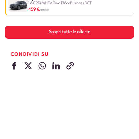
1.6 CRDi MHEV 2wd 136cv Business DCT
459 €
/mese
Scopri tutte le offerte
CONDIVIDI SU