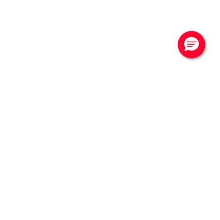
CONTATTACI
Vuoi saperne di più?
Contattaci per una
consulenza
Chiamaci per parlare con un esperto di Noleggio a
Lungo Termine