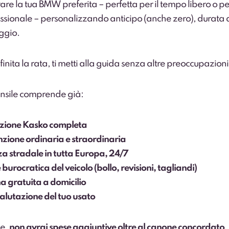
are la tua BMW preferita – perfetta per il tempo libero o pe
essionale – personalizzando anticipo (anche zero), durata 
ggio.
inita la rata, ti metti alla guida senza altre preoccupazioni
nsile comprende già:
azione Kasko completa
ione ordinaria e straordinaria
za stradale in tutta Europa, 24/7
burocratica del veicolo (bollo, revisioni, tagliandi)
 gratuita a domicilio
valutazione del tuo usato
le,
non avrai spese aggiuntive oltre al canone concordato
.