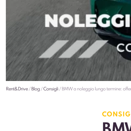
Rent&Drive
/
Blog
/
Consigli
/
BMW a noleggio lungo termine: offerte
CONSIG
BMW