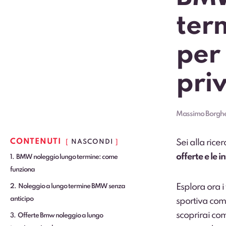
term
per
priv
Massimo Borghe
CONTENUTI
Sei alla ric
NASCONDI
offerte e le 
1
BMW noleggio lungo termine: come
funziona
Esplora ora i
2
Noleggio a lungo termine BMW senza
anticipo
sportiva co
scoprirai co
3
Offerte Bmw noleggio a lungo