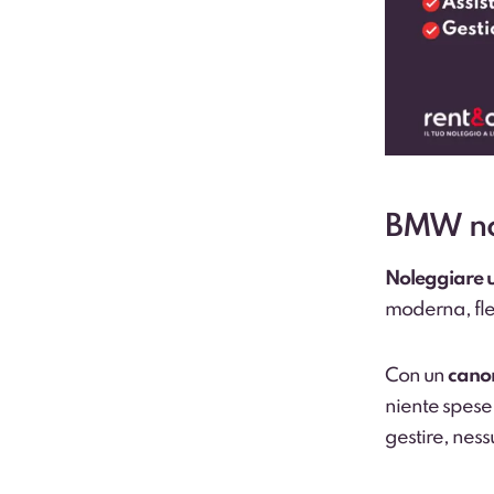
BMW no
Noleggiare 
moderna, fles
Con un
canon
niente spese
gestire, nes