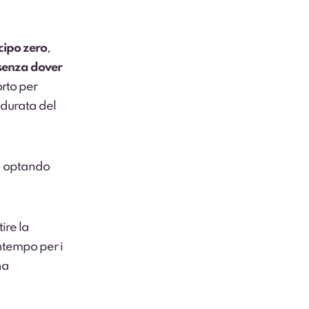
cipo zero
,
senza dover
orto per
 durata del
, optando
ire la
ontempo per i
na