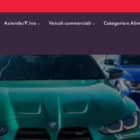
Aziende/P.Iva
Veicoli commerciali
Categoria e Ali
Citycar
ticipo
goni elettrici
BMW
Fiat Professional
SUV e Crossover
patentati
Cassonati
Toyota
Mercedes Benz Vans
Berline
00km
Pick Up
Fiat
Citroen Business
Station Wagon
ificato
ommerciali Allestiti
Audi
Peugeot Professional
porto Persone
Mercedes-Benz
Renault Professional
nticipo zero
Kia
Piaggio
VEDI TUTTI
VEDI TUTTI
VEDI TUTTI