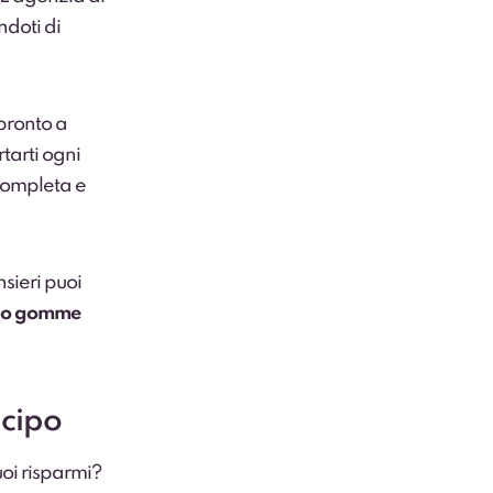
ndoti di
 pronto a
rtarti ogni
 completa e
sieri puoi
bio gomme
cipo
uoi risparmi?