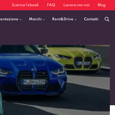
Scarica l’ebook
FAQ
Lavora con noi
Blog
mentazione
Marchi
Rent&Drive
Contatti
Benzina
Fiat 500
Diesel
BMW X1
Elettrica
Audi Q3
Ibrida
Audi A3
GPL
Kia Sportage
Jeep Avenger
VEDI TUTTI