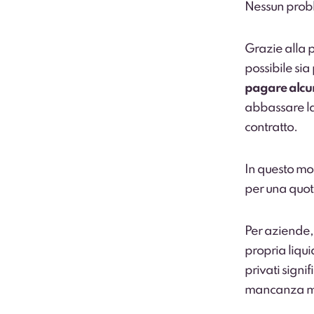
Nessun prob
Grazie alla p
possibile si
pagare alcun
abbassare la
contratto.
In questo m
per una quota
Per aziende, p
propria liqui
privati signif
mancanza mo