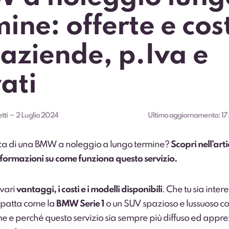
ine: offerte e cos
 aziende, p.Iva e
ati
–
tti
2 Luglio 2024
Ultimo aggiornamento:
17
erca di una BMW a noleggio a lungo termine?
Scopri nell’arti
informazioni su come funziona questo servizio.
 vari
vantaggi, i costi e i modelli disponibili
. Che tu sia inte
mpatta come la
BMW Serie 1
o un SUV spazioso e lussuoso co
me e perché questo servizio sia sempre più diffuso ed appr