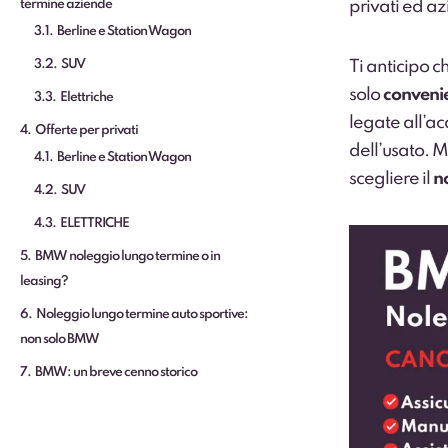
termine aziende
privati ed a
3.1
Berline e Station Wagon
3.2
SUV
Ti anticipo c
solo
conveni
3.3
Elettriche
legate all’ac
4
Offerte per privati
dell’usato. M
4.1
Berline e Station Wagon
scegliere il
n
4.2
SUV
4.3
ELETTRICHE
5
BMW noleggio lungo termine o in
leasing?
6
Noleggio lungo termine auto sportive:
non solo BMW
7
BMW: un breve cenno storico