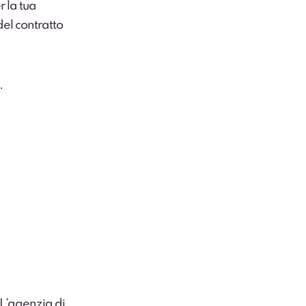
r la tua
del contratto
.
 L’agenzia di