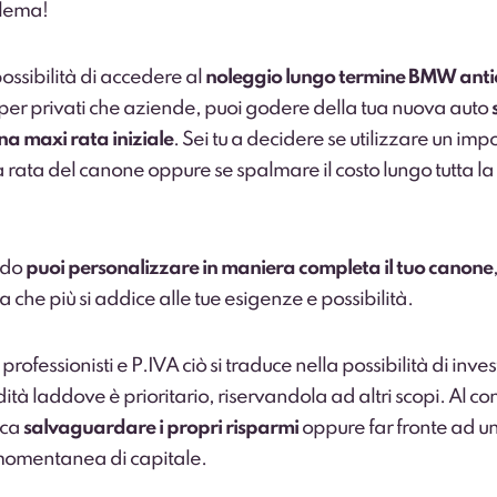
lema!
ossibilità di accedere al
noleggio lungo termine BMW anti
a per privati che aziende, puoi godere della tua nuova auto
a maxi rata iniziale
. Sei tu a decidere se utilizzare un imp
 rata del canone oppure se spalmare il costo lungo tutta la
odo
puoi personalizzare in maniera completa il tuo canone
 che più si addice alle tue esigenze e possibilità.
rofessionisti e P.IVA ciò si traduce nella possibilità di invest
dità laddove è prioritario, riservandola ad altri scopi. Al c
ica
salvaguardare i propri risparmi
oppure far fronte ad u
mentanea di capitale.