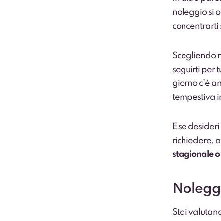
noleggio si o
concentrarti 
Scegliendo no
seguirti per 
giorno c’è an
tempestiva i
E se desider
richiedere, 
stagionale o 
Noleggi
Stai valutand