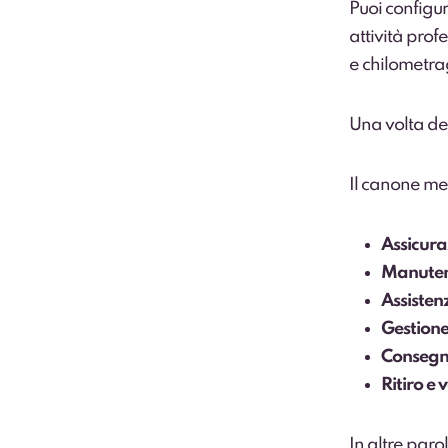
Puoi configur
attività prof
e chilometra
Una volta def
Il canone me
Assicur
Manutenz
Assisten
Gestione 
Consegna
Ritiro e 
In altre paro