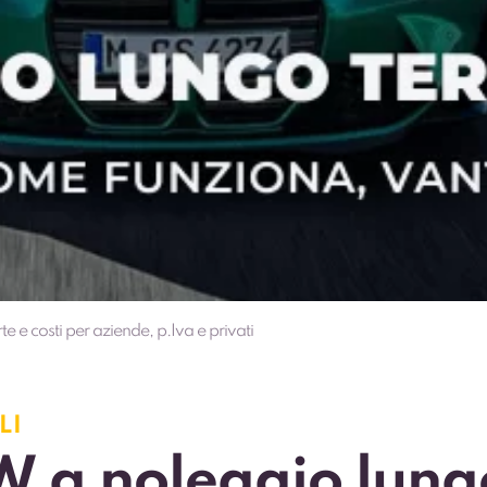
 e costi per aziende, p.Iva e privati
LI
 a noleggio lung