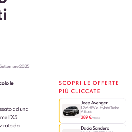
ti
 Settembre 2025
colo le
SCOPRI LE OFFERTE
PIÙ CLICCATE
Jeep Avenger
1.2 MHEV e-Hybrid Turbo
ressato ad una
Altitude
me l’X5,
389 €
/mese
ezzato da
Dacia Sandero