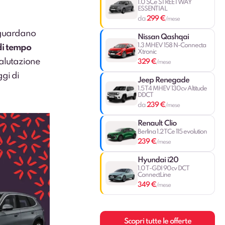
1.0 SCe STREETWAY
ESSENTIAL
299 €
da
/mese
iguardano
Nissan Qashqai
1.3 MHEV 158 N-Connecta
 di tempo
Xtronic
valutazione
329 €
/mese
ggi di
Jeep Renegade
1.5 T4 MHEV 130cv Altitude
DDCT
239 €
da
/mese
Renault Clio
Berlina 1.2 TCe 115 evolution
239 €
/mese
Hyundai i20
1.0 T-GDI 90cv DCT
ConnectLine
349 €
/mese
Scopri tutte le offerte