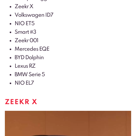
Zeekr X
Volkswagen ID7
NIO ET5
Smart #3
Zeekr 001
Mercedes EQE
BYD Dolphin
Lexus RZ
BMW Serie 5
NIO EL7
ZEEKR X