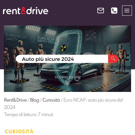
Salta
al
contenuto
Rent&Drive
/
Blog
/
Curiosità
/
Euro NCAP: auto più sicure del
2024
Tempo di lettura:
7
minuti
CURIOSITÀ