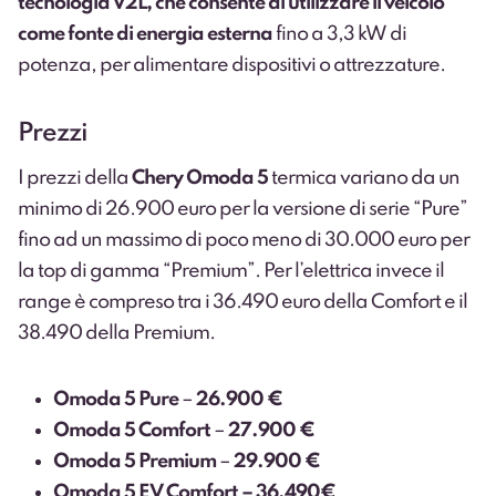
tecnologia V2L, che consente di utilizzare il veicolo
come fonte di energia esterna
fino a 3,3 kW di
potenza, per alimentare dispositivi o attrezzature.
Prezzi
I prezzi della
Chery Omoda 5
termica variano da un
minimo di 26.900 euro per la versione di serie “Pure”
fino ad un massimo di poco meno di 30.000 euro per
la top di gamma “Premium”. Per l’elettrica invece il
range è compreso tra i 36.490 euro della Comfort e il
38.490 della Premium.
Omoda 5 Pure
–
26.900 €
Omoda 5 Comfort
–
27.900 €
Omoda 5 Premium
–
29.900 €
Omoda 5 EV Comfort – 36.490€