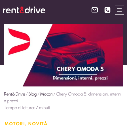
Salta
al
contenuto
Rent&Drive
/
Blog
/
Motori
/
Chery Omoda 5: dimensioni, interni
e prezzi
Tempo di lettura:
7
minuti
MOTORI
,
NOVITÀ