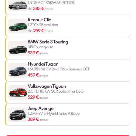
1.5 TSI ACT 85KW SELECTION
385 €
da
/mese
Renault Clio
1.2 TCe 115 evolution
259 €
da
/mese
BMW Serie 3 Touring
318i Touring auto
539 €
/mese
Hyundai Tucson
1.6 CRDi MHEV 2wd 136cv Business DCT
459 €
/mese
Volkswagen Tiguan
2.0 TDI 110KW SCR Edition Plus DSG
529 €
/mese
Jeep Avenger
1.2 MHEV e-Hybrid Turbo Altitude
389 €
/mese