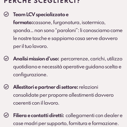
PERCHÈ SCEGLIERCI?
all’attività). Prevedere collegamenti a landing.
Team LCV specializzato e
Veicolo sostitutivo
formato:
cassone, furgonatura, isotermico,
Continuità operativa in caso di fermo prolungato
sponda… non sono “paroloni”: li conosciamo come
(secondo condizioni).
le nostre tasche e sappiamo cosa serve davvero
per il tuo lavoro.
Cambio gomme
Cambio stagionale e, dove previsto, deposito
Analisi mission d’uso:
percorrenze, carichi, utilizzo
pneumatici.
quotidiano e necessità operative guidano scelta e
configurazione.
Protection Pack – Noleggio senza sorprese
Soluzione che
elimina il rischio di addebiti
per
Allestitori e partner di settore:
relazioni
danni all’interno del vano di carico e sulle parti
consolidate per proporre allestimenti davvero
soggette a usura che
non sono coperte dalla
coerenti con il lavoro.
Kasko
.
Servizio sviluppato in collaborazione con BOTT.
Filiera e contatti diretti:
collegamenti con dealer e
Scopri di più
case madri per supporto, fornitura e formazione.