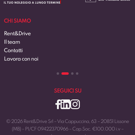
CHI SIAMO
Rent&Drive
Il team
Contatti
Lavora con noi
SEGUICI SU
© 2026 Rent&Drive Srl – Via Cappuccina, 63 – 20851 Lissone
(MB) – PI/CF 09422370966 – Cap.Soc. €100.000 i.v –