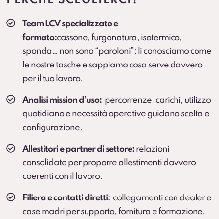
PERCHÈ SCEGLIERCI?
all’attività). Prevedere collegamenti a landing.
Team LCV specializzato e
Veicolo sostitutivo
formato:
cassone, furgonatura, isotermico,
Continuità operativa in caso di fermo prolungato
sponda… non sono “paroloni”: li conosciamo come
(secondo condizioni).
le nostre tasche e sappiamo cosa serve davvero
per il tuo lavoro.
Cambio gomme
Cambio stagionale e, dove previsto, deposito
Analisi mission d’uso:
percorrenze, carichi, utilizzo
pneumatici.
quotidiano e necessità operative guidano scelta e
configurazione.
Protection Pack – Noleggio senza sorprese
Soluzione che
elimina il rischio di addebiti
per
Allestitori e partner di settore:
relazioni
danni all’interno del vano di carico e sulle parti
consolidate per proporre allestimenti davvero
soggette a usura che
non sono coperte dalla
coerenti con il lavoro.
Kasko
.
Servizio sviluppato in collaborazione con BOTT.
Filiera e contatti diretti:
collegamenti con dealer e
Scopri di più
case madri per supporto, fornitura e formazione.