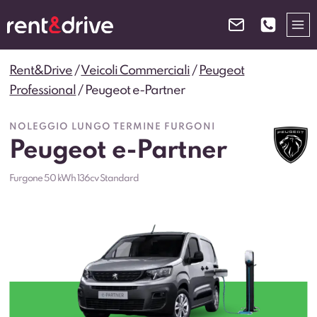
Salta
al
contenuto
Rent&Drive
/
Veicoli Commerciali
/
Peugeot
Professional
/
Peugeot e-Partner
NOLEGGIO LUNGO TERMINE FURGONI
Peugeot e-Partner
Furgone 50 kWh 136cv Standard