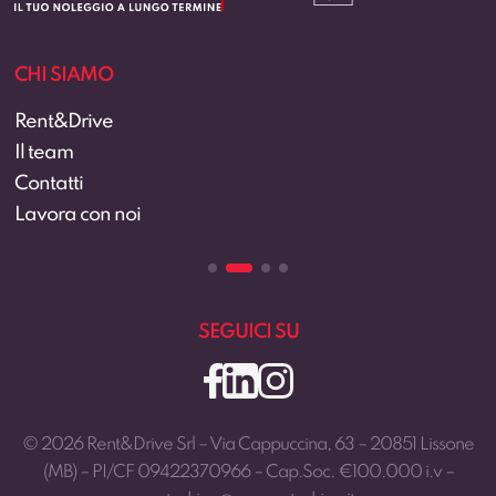
CHI SIAMO
Rent&Drive
Il team
Contatti
Lavora con noi
SEGUICI SU
© 2026 Rent&Drive Srl – Via Cappuccina, 63 – 20851 Lissone
(MB) – PI/CF 09422370966 – Cap.Soc. €100.000 i.v –