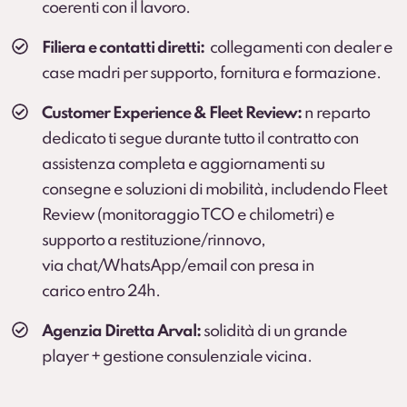
coerenti con il lavoro.
Kasko
.
Servizio sviluppato in collaborazione con BOTT.
Filiera e contatti diretti:
collegamenti con dealer e
Scopri di più
case madri per supporto, fornitura e formazione.
Customer Experience & Fleet Review:
n reparto
dedicato ti segue durante tutto il contratto con
assistenza completa e aggiornamenti su
consegne e soluzioni di mobilità, includendo Fleet
Review (monitoraggio TCO e chilometri) e
supporto a restituzione/rinnovo,
via chat/WhatsApp/email con presa in
carico entro 24h.
Agenzia Diretta Arval:
solidità di un grande
player + gestione consulenziale vicina.