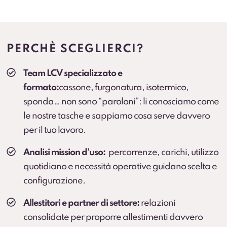
Allestimenti professionali
Configurazioni per esigenze specifiche (cassonati,
centinati, frigo, su misura e altre soluzioni in base
PERCHÈ SCEGLIERCI?
all’attività). Prevedere collegamenti a landing.
Team LCV specializzato e
Veicolo sostitutivo
formato:
cassone, furgonatura, isotermico,
Continuità operativa in caso di fermo prolungato
sponda… non sono “paroloni”: li conosciamo come
(secondo condizioni).
le nostre tasche e sappiamo cosa serve davvero
per il tuo lavoro.
Cambio gomme
Cambio stagionale e, dove previsto, deposito
Analisi mission d’uso:
percorrenze, carichi, utilizzo
pneumatici.
quotidiano e necessità operative guidano scelta e
configurazione.
Protection Pack – Noleggio senza sorprese
Soluzione che
elimina il rischio di addebiti
per
Allestitori e partner di settore:
relazioni
danni all’interno del vano di carico e sulle parti
consolidate per proporre allestimenti davvero
soggette a usura che
non sono coperte dalla