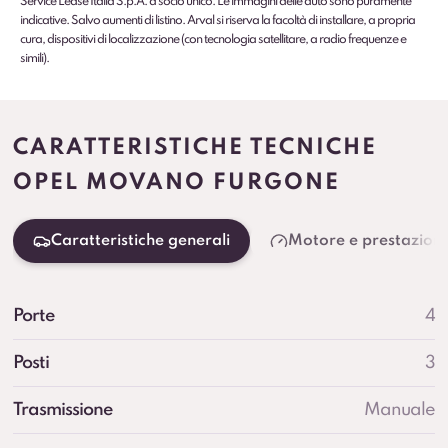
Service Lease Italia S.p.A. a socio unico. Le immagini delle auto sono puramente
indicative. Salvo aumenti di listino. Arval si riserva la facoltà di installare, a propria
cura, dispositivi di localizzazione (con tecnologia satellitare, a radio frequenze e
simili).
CARATTERISTICHE TECNICHE
OPEL MOVANO FURGONE
Caratteristiche generali
Motore e prestazioni
Porte
4
Posti
3
Trasmissione
Manuale