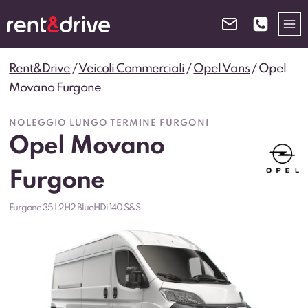
Salta
al
contenuto
Rent&Drive
/
Veicoli Commerciali
/
Opel Vans
/
Opel
Movano Furgone
NOLEGGIO LUNGO TERMINE FURGONI
Opel Movano
Furgone
Furgone 35 L2H2 BlueHDi 140 S&S