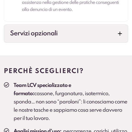
assistenza nella gestione delle pratiche conseguenti
alla denuncia di un evento.
Servizi opzionali
Allestimenti professionali
Configurazioni per esigenze specifiche (cassonati,
centinati, frigo, su misura e altre soluzioni in base
PERCHÈ SCEGLIERCI?
all’attività). Prevedere collegamenti a landing.
Team LCV specializzato e
Veicolo sostitutivo
formato:
cassone, furgonatura, isotermico,
Continuità operativa in caso di fermo prolungato
sponda… non sono “paroloni”: li conosciamo come
(secondo condizioni).
le nostre tasche e sappiamo cosa serve davvero
per il tuo lavoro.
Cambio gomme
Cambio stagionale e, dove previsto, deposito
Analisi mission d’uso:
percorrenze, carichi, utilizzo