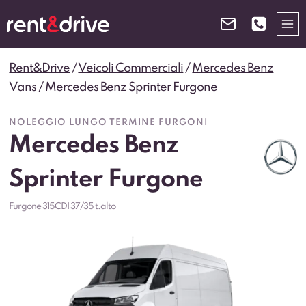
Salta
al
contenuto
Rent&Drive
/
Veicoli Commerciali
/
Mercedes Benz
Vans
/
Mercedes Benz Sprinter Furgone
NOLEGGIO LUNGO TERMINE FURGONI
Mercedes Benz
Sprinter Furgone
Furgone 315CDI 37/35 t.alto