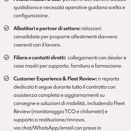
pneumatici.
quotidiano e necessità operative guidano scelta e
configurazione.
Protection Pack – Noleggio senza sorprese
Soluzione che
elimina il rischio di addebiti
per
Allestitori e partner di settore:
relazioni
danni all’interno del vano di carico e sulle parti
consolidate per proporre allestimenti davvero
soggette a usura che
non sono coperte dalla
coerenti con il lavoro.
Kasko
.
Servizio sviluppato in collaborazione con BOTT.
Filiera e contatti diretti:
collegamenti con dealer e
Scopri di più
case madri per supporto, fornitura e formazione.
Customer Experience & Fleet Review:
n reparto
dedicato ti segue durante tutto il contratto con
assistenza completa e aggiornamenti su
consegne e soluzioni di mobilità, includendo Fleet
Review (monitoraggio TCO e chilometri) e
supporto a restituzione/rinnovo,
via chat/WhatsApp/email con presa in