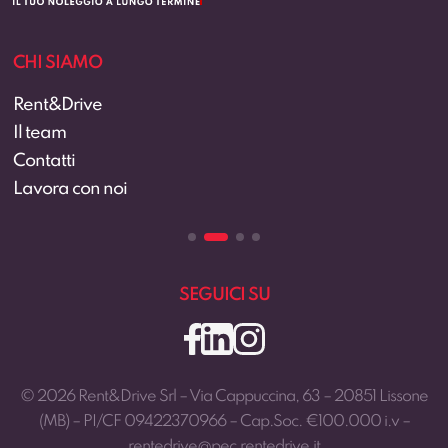
CHI SIAMO
Rent&Drive
Il team
Contatti
Lavora con noi
SEGUICI SU
© 2026 Rent&Drive Srl – Via Cappuccina, 63 – 20851 Lissone
(MB) – PI/CF 09422370966 – Cap.Soc. €100.000 i.v –
rentedrive@pec.rentedrive.it