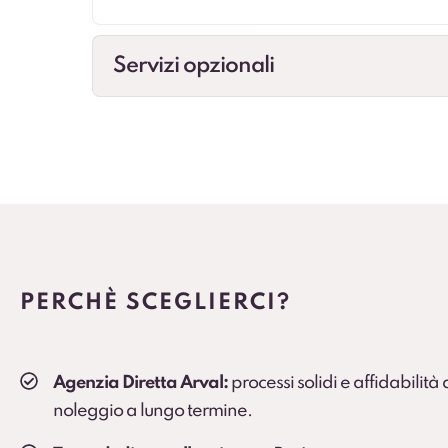
Servizi opzionali
Cambio gomme
Gestione cambio stagionale e scadenze per st
Veicolo sostitutivo
Soluzione consigliata per ruoli critici, agenti e
PERCHÈ SCEGLIERCI?
Agenzia Diretta Arval:
processi solidi e affidabilità
noleggio a lungo termine.