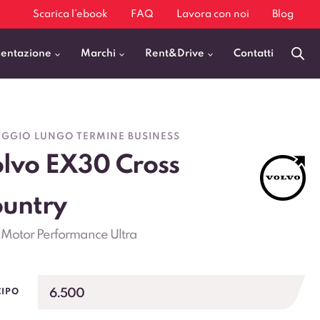
Scarica l’ebook
FAQ
Lavora con noi
Blog
mentazione
Marchi
Rent&Drive
Contatti
Benzina
Fiat 500
GGIO LUNGO TERMINE BUSINESS
Diesel
BMW X1
lvo EX30 Cross
Elettrica
Audi Q3
Ibrida
Audi A3
untry
GPL
Kia Sportage
 Motor Performance Ultra
Jeep Avenger
VEDI TUTTI
6.500
CIPO