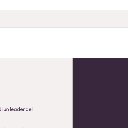
andardizzare la flotta.
 flotte operative (secondo condizioni).
 di un leader del