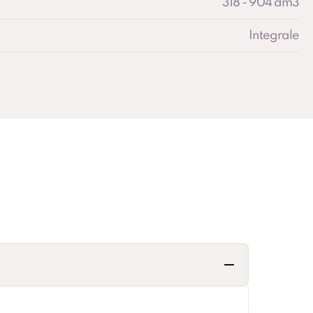
318 - 904 dm3
Integrale