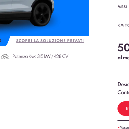
MESI
KM T
S
SCOPRI LA SOLUZIONE PRIVATI
5
Potenza Kw:
315 kW / 428 CV
al m
Desid
Conta
R
Messag