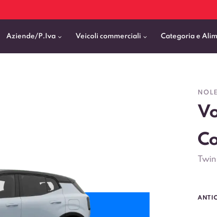
Aziende/P.Iva
Veicoli commerciali
Categoria e Ali
Citycar
ticipo
goni elettrici
BMW
Fiat Professional
NOLE
SUV e Crossover
Vo
patentati
Cassonati
Toyota
Mercedes Benz Vans
Berline
00km
Pick Up
Fiat
Citroen Business
Station Wagon
Co
ificato
ommerciali Allestiti
Audi
Peugeot Professional
Twin
porto Persone
Mercedes-Benz
Renault Professional
nticipo zero
Kia
Piaggio
VEDI TUTTI
VEDI TUTTI
VEDI TUTTI
ANTI