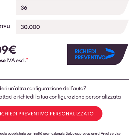
36
30.000
OTALI
09
€
RICHIEDI
PREVENTIVO
ese
IVA escl.
*
eri un’altra configurazione dell’auto?
ttaci e richiedi la tua configurazione personalizzata
ICHIEDI PREVENTIVO PERSONALIZZATO
gio pubblicitario con finalità promozionale. Salvo approvazione di Arval Service