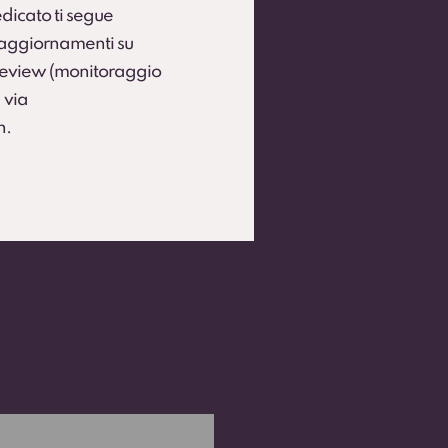
dicato ti segue
e aggiornamenti su
 Review (monitoraggio
 via
h.