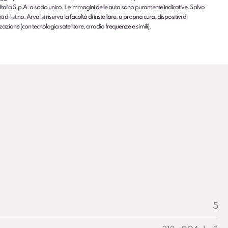
Italia S.p.A. a socio unico. Le immagini delle auto sono puramente indicative. Salvo
 di listino. Arval si riserva la facoltà di installare, a propria cura, dispositivi di
zazione (con tecnologia satellitare, a radio frequenze e simili).
5