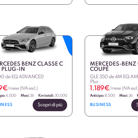
RCEDES BENZ CLASSE C
MERCEDES-BENZ 
 PLUG-IN
COUPÈ
00 de EQ ADVANCED
GLE 350 de 4M EQ AM
Plus
9
€
1.189
€
/mese (IVA escl.)
/mese (IVA escl.
ipo:
6.500
Mesi:
36
Km totali:
30.000
Anticipo:
8.500
Mesi:
36
Scopri di più
INESS
BUSINESS