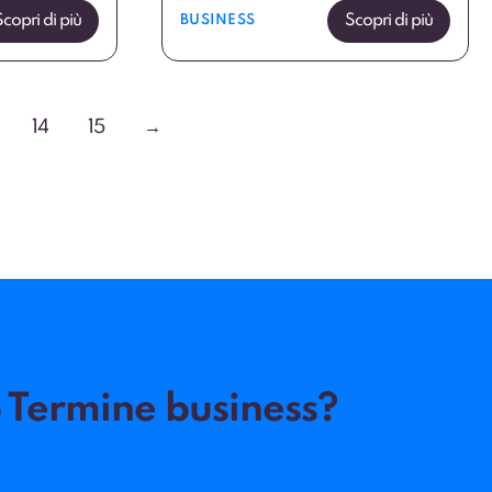
Scopri di più
Scopri di più
BUSINESS
14
15
→
 Termine business?