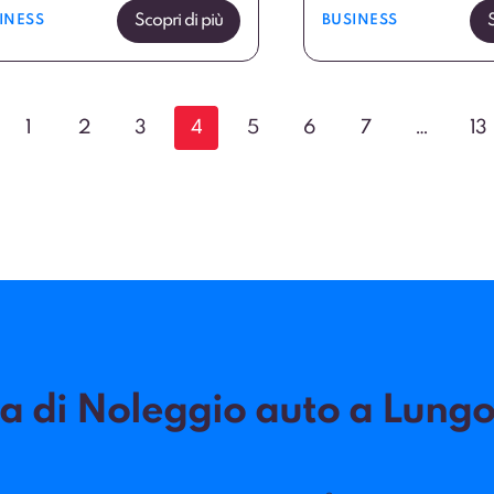
Scopri di più
INESS
BUSINESS
1
2
3
4
5
6
7
…
13
la di Noleggio auto a Lungo