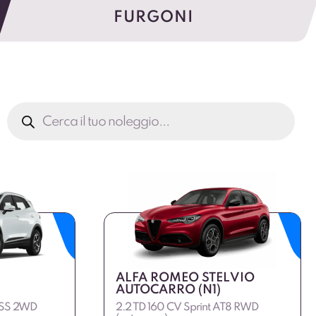
FURGONI
Ricerca
prodotti
ALFA ROMEO STELVIO
AUTOCARRO (N1)
ESS 2WD
2.2 TD 160 CV Sprint AT8 RWD