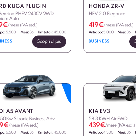
RD KUGA PLUGIN
HONDA ZR-V
 Benzina PHEV 243CV 2WD
HEV 2.0 Elegance
nium Auto
9
€
419
€
/mese (IVA escl.)
/mese (IVA escl.)
ipo:
5.500
Mesi:
36
Km totali:
45.000
Anticipo:
5.000
Mesi:
36
Scopri di più
INESS
BUSINESS
DI A5 AVANT
KIA EV3
150Kw S tronic Business Adv
58,3 KWH Air FWD
9
€
439
€
/mese (IVA escl.)
/mese (IVA escl.)
ipo:
6.500
Mesi:
36
Km totali:
45.000
Anticipo:
4.500
Mesi:
36