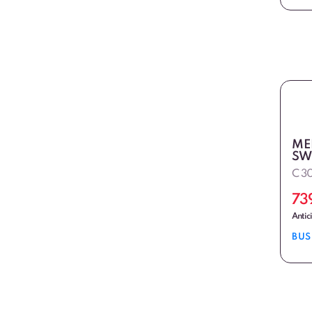
ME
SW
C 3
73
Antic
BUS