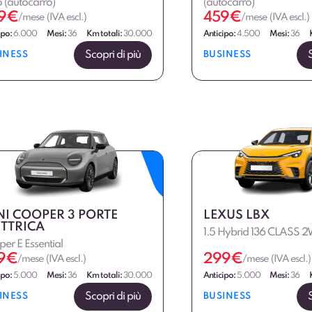
 (autocarro)
(autocarro)
9
€
459
€
/mese (IVA escl.)
/mese (IVA escl.)
ipo:
6.000
Mesi:
36
Km totali:
30.000
Anticipo:
4.500
Mesi:
36
Scopri di più
INESS
BUSINESS
NI COOPER 3 PORTE
LEXUS LBX
ETTRICA
1.5 Hybrid 136 CLASS 
er E Essential
9
€
299
€
/mese (IVA escl.)
/mese (IVA escl.)
ipo:
5.000
Mesi:
36
Km totali:
30.000
Anticipo:
5.000
Mesi:
36
Scopri di più
INESS
BUSINESS