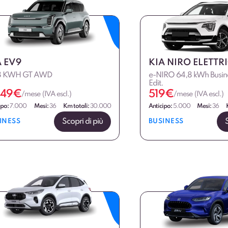
A EV9
KIA NIRO ELETTR
8 KWH GT AWD
e-NIRO 64,8 kWh Busine
Edit.
049
€
519
€
/mese (IVA escl.)
/mese (IVA escl.)
ipo:
7.000
Mesi:
36
Km totali:
30.000
Anticipo:
5.000
Mesi:
36
Scopri di più
INESS
BUSINESS