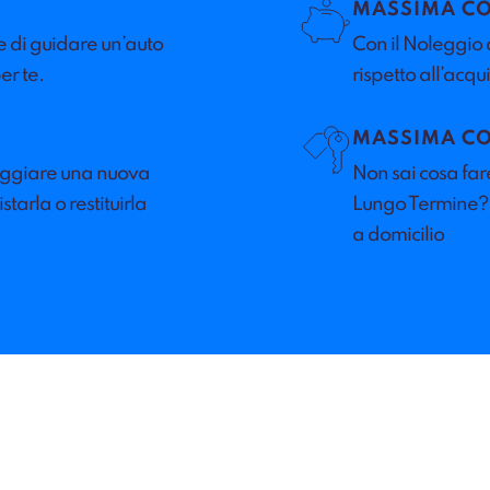
MASSIMA C
e di guidare un’auto
Con il Noleggio 
er te.
rispetto all’acqui
MASSIMA C
leggiare una nuova
Non sai cosa far
tarla o restituirla
Lungo Termine? Il
a domicilio