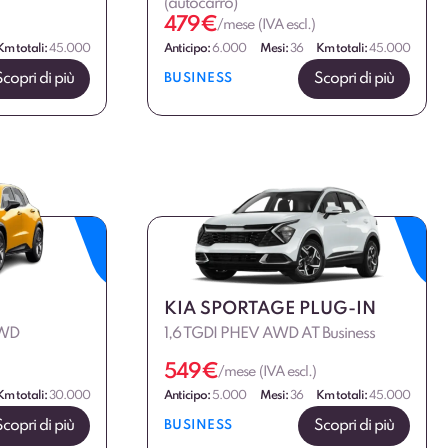
(autocarro)
479
€
/mese (IVA escl.)
Km totali:
45.000
Anticipo:
6.000
Mesi:
36
Km totali:
45.000
Scopri di più
Scopri di più
BUSINESS
KIA SPORTAGE PLUG-IN
2WD
1,6 TGDI PHEV AWD AT Business
549
€
/mese (IVA escl.)
Km totali:
30.000
Anticipo:
5.000
Mesi:
36
Km totali:
45.000
Scopri di più
Scopri di più
BUSINESS