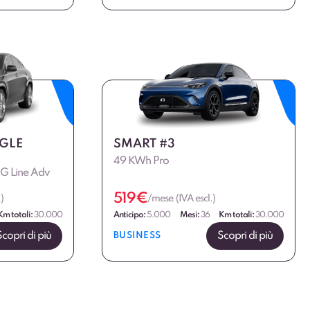
GLE
SMART #3
49 KWh Pro
G Line Adv
519
€
)
/mese (IVA escl.)
Km totali:
30.000
Anticipo:
5.000
Mesi:
36
Km totali:
30.000
Scopri di più
Scopri di più
BUSINESS