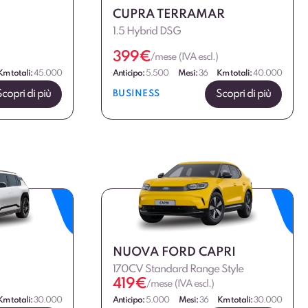
CUPRA TERRAMAR
1.5 Hybrid DSG
399
€
/mese (IVA escl.)
Km totali:
45.000
Anticipo:
5.500
Mesi:
36
Km totali:
40.000
Scopri di più
Scopri di più
BUSINESS
NUOVA FORD CAPRI
170CV Standard Range Style
419
€
/mese (IVA escl.)
Km totali:
30.000
Anticipo:
5.000
Mesi:
36
Km totali:
30.000