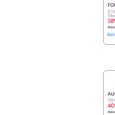
FO
2.5
Tita
58
Antic
BUS
AU
TDI 
40
Antic