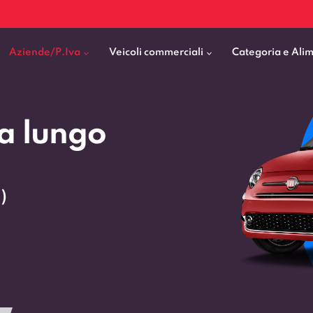
Aziende/P.Iva
Veicoli commerciali
Categoria e Ali
Citycar
a lungo
ticipo
goni elettrici
BMW
Fiat Professional
SUV e Crossover
patentati
Cassonati
Toyota
Mercedes Benz Vans
Berline
00km
Pick Up
Fiat
Citroen Business
Station Wagon
)
ificato
ommerciali Allestiti
Audi
Peugeot Professional
porto Persone
Mercedes-Benz
Renault Professional
nticipo zero
Kia
Piaggio
VEDI TUTTI
VEDI TUTTI
VEDI TUTTI