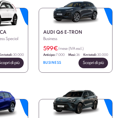
ICA
AUDI Q6 E-TRON
ss Special
Business
599
€
/mese (IVA escl.)
Km totali:
30.000
Anticipo:
7.000
Mesi:
36
Km totali:
30.000
Scopri di più
Scopri di più
BUSINESS