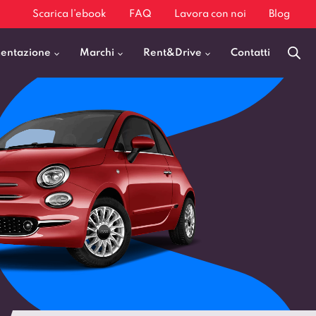
Scarica l’ebook
FAQ
Lavora con noi
Blog
mentazione
Marchi
Rent&Drive
Contatti
Benzina
Fiat 500
Diesel
BMW X1
Elettrica
Audi Q3
Ibrida
Audi A3
GPL
Kia Sportage
Jeep Avenger
VEDI TUTTI