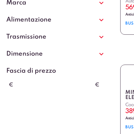
Auto
Marca
56
Antic
Alimentazione
BUS
Trasmissione
Dimensione
Fascia di prezzo
€
€
MI
EL
Coop
38
Antic
BUS