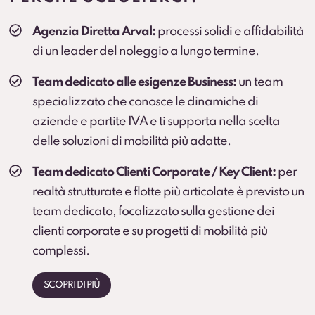
Veicolo sostitutivo
Agenzia Diretta Arval:
processi solidi e affidabilità
Soluzione consigliata per ruoli critici, agenti e flotte
di un leader del noleggio a lungo termine.
operative (secondo condizioni).
Team dedicato alle esigenze Business:
un team
specializzato che conosce le dinamiche di
aziende e partite IVA e ti supporta nella scelta
delle soluzioni di mobilità più adatte.
Team dedicato Clienti Corporate / Key Client:
per
realtà strutturate e flotte più articolate è previsto un
team dedicato, focalizzato sulla gestione dei
clienti corporate e su progetti di mobilità più
complessi.
SCOPRI DI PIÙ