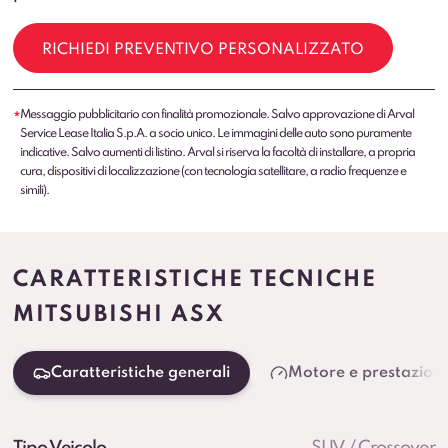
RICHIEDI PREVENTIVO PERSONALIZZATO
Messaggio pubblicitario con finalità promozionale. Salvo approvazione di Arval
*
Service Lease Italia S.p.A. a socio unico. Le immagini delle auto sono puramente
indicative. Salvo aumenti di listino. Arval si riserva la facoltà di installare, a propria
cura, dispositivi di localizzazione (con tecnologia satellitare, a radio frequenze e
simili).
CARATTERISTICHE TECNICHE
MITSUBISHI ASX
Caratteristiche generali
Motore e prestazioni
Tipo Veicolo
SUV / Crossover