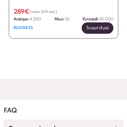
289
€
/mese (IVA escl.)
Anticipo:
4.500
Mesi:
36
Km totali:
45.000
Scopri di più
BUSINESS
FAQ