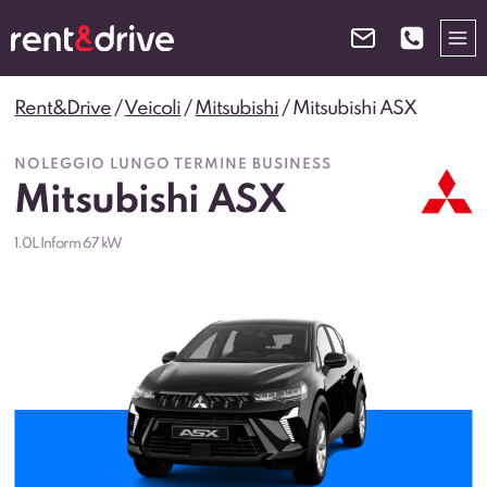
Salta
al
contenuto
Rent&Drive
/
Veicoli
/
Mitsubishi
/
Mitsubishi ASX
NOLEGGIO LUNGO TERMINE BUSINESS
Mitsubishi ASX
1.0L Inform 67 kW