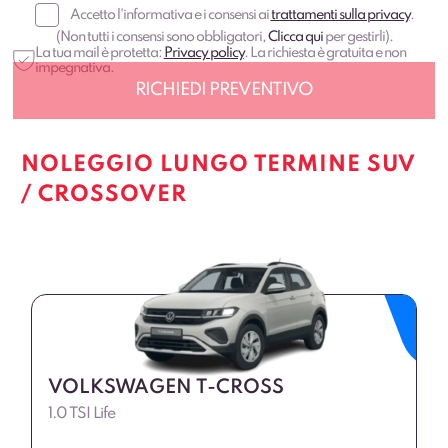
Accetto l'informativa e i consensi ai
trattamenti sulla privacy
.
(Non tutti i consensi sono obbligatori,
Clicca qui
per gestirli).
La tua mail è protetta:
Privacy policy
. La richiesta è gratuita e non
impegnativa.
NOLEGGIO LUNGO TERMINE SUV
/ CROSSOVER
VOLKSWAGEN T-CROSS
1.0 TSI Life