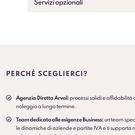
Servizi opzionali
Cambio gomme
Gestione cambio stagionale e scadenze per st
Veicolo sostitutivo
Soluzione consigliata per ruoli critici, agenti e
PERCHÈ SCEGLIERCI?
Agenzia Diretta Arval:
processi solidi e affidabilità
noleggio a lungo termine.
Team dedicato alle esigenze Business:
un team spec
le dinamiche di aziende e partite IVA e ti supporta n