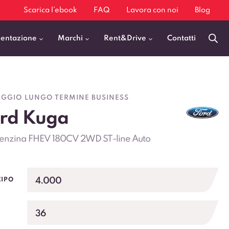
Scarica l’ebook
FAQ
Lavora con noi
Blog
mentazione
Marchi
Rent&Drive
Contatti
Benzina
Fiat 500
GGIO LUNGO TERMINE BUSINESS
Diesel
BMW X1
rd Kuga
Elettrica
Audi Q3
Benzina FHEV 180CV 2WD ST-line Auto
Ibrida
Audi A3
GPL
Kia Sportage
Jeep Avenger
4.000
CIPO
VEDI TUTTI
36