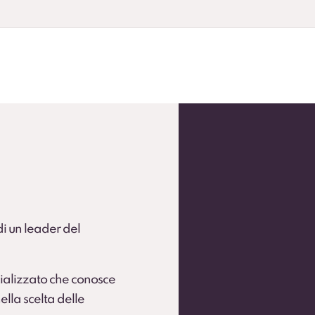
andardizzare la flotta.
 flotte operative (secondo condizioni).
 di un leader del
ializzato che conosce
ella scelta delle