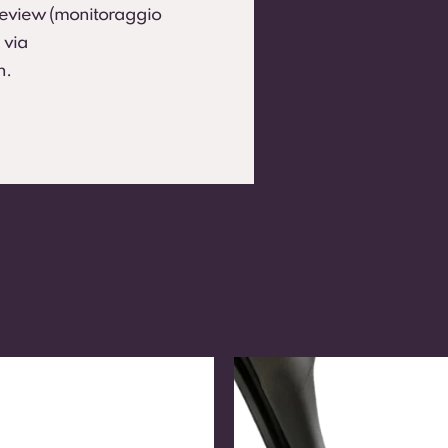
 Review (monitoraggio
 via
h.