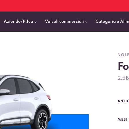
Aziende/P.Iva
Veicoli commerciali
Categoria e Ali
Citycar
ticipo
goni elettrici
BMW
Fiat Professional
NOLE
SUV e Crossover
Fo
patentati
Cassonati
Toyota
Mercedes Benz Vans
Berline
00km
Pick Up
Fiat
Citroen Business
2.5 
Station Wagon
ificato
ommerciali Allestiti
Audi
Peugeot Professional
porto Persone
Mercedes-Benz
Renault Professional
ANTI
nticipo zero
Kia
Piaggio
VEDI TUTTI
VEDI TUTTI
VEDI TUTTI
MESI