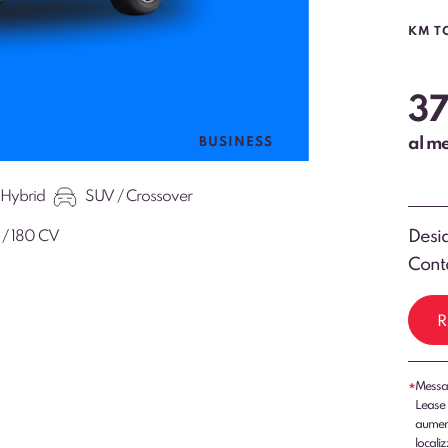
KM T
3
al m
BUSINESS
 Hybrid
SUV / Crossover
Desid
 / 180 CV
Conta
R
Messag
*
Lease 
aumenti
localiz