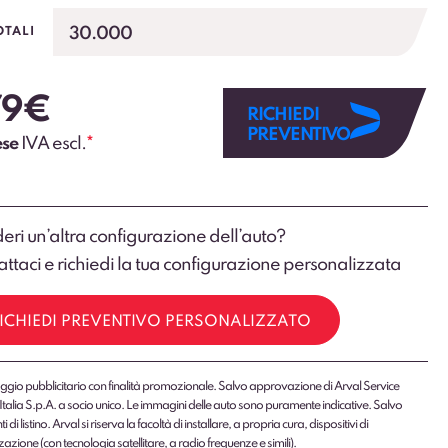
30.000
OTALI
79
€
RICHIEDI
PREVENTIVO
ese
IVA escl.
*
eri un’altra configurazione dell’auto?
ttaci e richiedi la tua configurazione personalizzata
ICHIEDI PREVENTIVO PERSONALIZZATO
gio pubblicitario con finalità promozionale. Salvo approvazione di Arval Service
Italia S.p.A. a socio unico. Le immagini delle auto sono puramente indicative. Salvo
 di listino. Arval si riserva la facoltà di installare, a propria cura, dispositivi di
zazione (con tecnologia satellitare, a radio frequenze e simili).