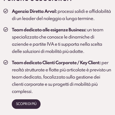
Veicolo sostitutivo
Agenzia Diretta Arval:
processi solidi e affidabilità
Soluzione consigliata per ruoli critici, agenti e flotte
di un leader del noleggio a lungo termine.
operative (secondo condizioni).
Team dedicato alle esigenze Business:
un team
specializzato che conosce le dinamiche di
aziende e partite IVA e ti supporta nella scelta
delle soluzioni di mobilità più adatte.
Team dedicato Clienti Corporate / Key Client:
per
realtà strutturate e flotte più articolate è previsto un
team dedicato, focalizzato sulla gestione dei
clienti corporate e su progetti di mobilità più
complessi.
SCOPRI DI PIÙ