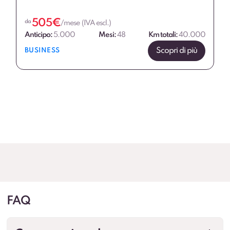
505
€
da
/mese (IVA escl.)
Anticipo:
5.000
Mesi:
48
Km totali:
40.000
Scopri di più
BUSINESS
FAQ