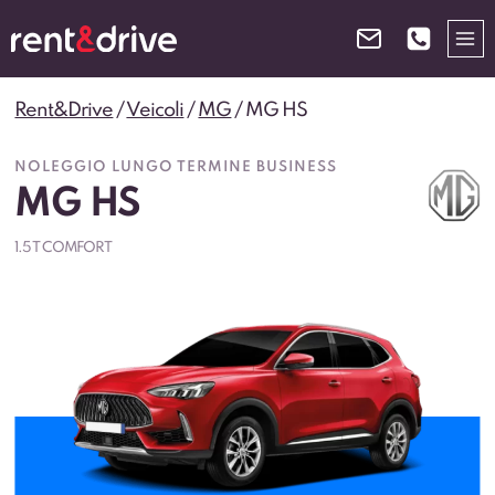
Salta
al
contenuto
Rent&Drive
/
Veicoli
/
MG
/
MG HS
NOLEGGIO LUNGO TERMINE BUSINESS
MG HS
1.5 T COMFORT