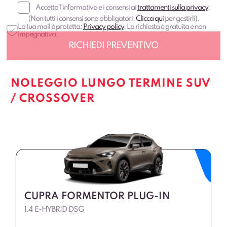
Accetto l'informativa e i consensi ai
trattamenti sulla privacy
.
(Non tutti i consensi sono obbligatori,
Clicca qui
per gestirli).
La tua mail è protetta:
Privacy policy
. La richiesta è gratuita e non
impegnativa.
NOLEGGIO LUNGO TERMINE SUV
/ CROSSOVER
CUPRA FORMENTOR PLUG-IN
1.4 E-HYBRID DSG