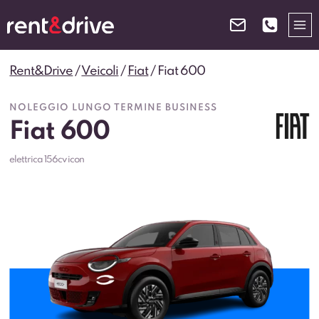
Salta
al
contenuto
Rent&Drive
/
Veicoli
/
Fiat
/
Fiat 600
NOLEGGIO LUNGO TERMINE BUSINESS
Fiat 600
elettrica 156cv icon