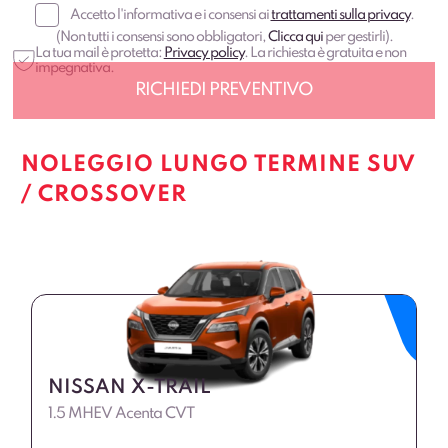
Accetto l'informativa e i consensi ai
trattamenti sulla privacy
.
(Non tutti i consensi sono obbligatori,
Clicca qui
per gestirli).
La tua mail è protetta:
Privacy policy
. La richiesta è gratuita e non
impegnativa.
NOLEGGIO LUNGO TERMINE SUV
/ CROSSOVER
NISSAN X-TRAIL
1.5 MHEV Acenta CVT