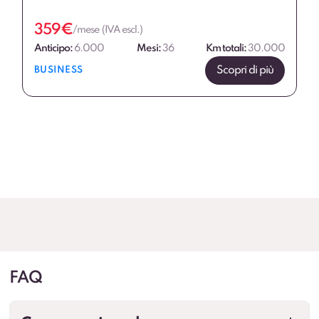
359
€
/mese (IVA escl.)
Anticipo:
6.000
Mesi:
36
Km totali:
30.000
Scopri di più
BUSINESS
FAQ