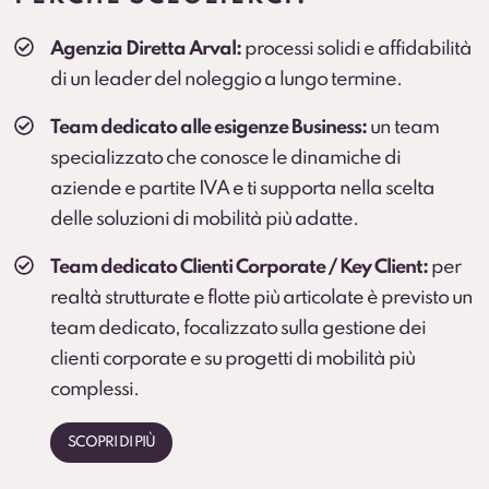
Veicolo sostitutivo
Agenzia Diretta Arval:
processi solidi e affidabilità
Soluzione consigliata per ruoli critici, agenti e flotte
di un leader del noleggio a lungo termine.
operative (secondo condizioni).
Team dedicato alle esigenze Business:
un team
specializzato che conosce le dinamiche di
aziende e partite IVA e ti supporta nella scelta
delle soluzioni di mobilità più adatte.
Team dedicato Clienti Corporate / Key Client:
per
realtà strutturate e flotte più articolate è previsto un
team dedicato, focalizzato sulla gestione dei
clienti corporate e su progetti di mobilità più
complessi.
SCOPRI DI PIÙ