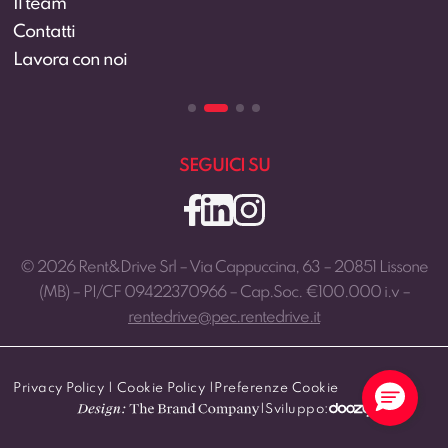
Vantaggi noleggio lungo termine
Video
FAQ
Dicono di noi
Blog
SEGUICI SU
© 2026 Rent&Drive Srl – Via Cappuccina, 63 – 20851 Lissone
(MB) – PI/CF 09422370966 – Cap.Soc. €100.000 i.v –
rentedrive@pec.rentedrive.it
Privacy Policy
|
Cookie Policy
|
Preferenze Cookie