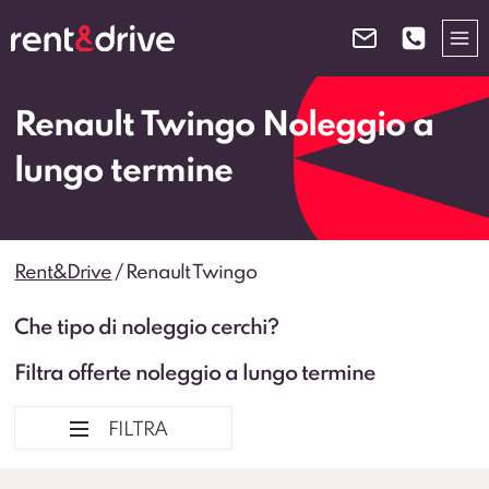
Salta
al
contenuto
Renault Twingo Noleggio a
lungo termine
Rent&Drive
/
Renault Twingo
Che tipo di noleggio cerchi?
Filtra offerte noleggio a lungo termine
FILTRA
Ordina per