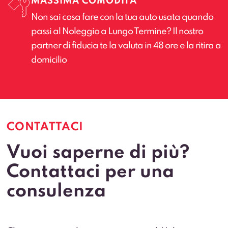
MASSIMA COMODITÀ
Non sai cosa fare con la tua auto usata quando
passi al Noleggio a Lungo Termine? Il nostro
partner di fiducia te la valuta in 48 ore e la ritira a
domicilio
CONTATTACI
Vuoi saperne di più?
Contattaci per una
consulenza