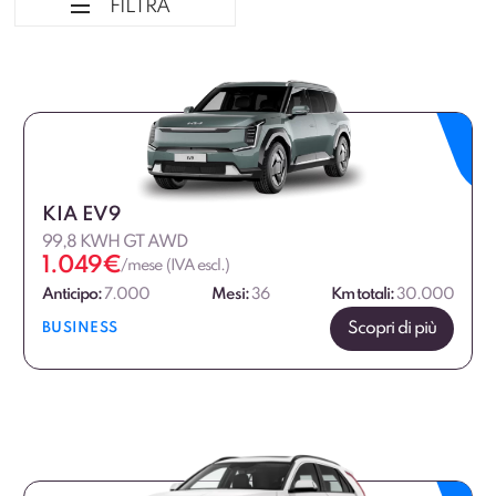
FILTRA
Ordina per
Tipologia veicolo
Marca
KIA EV9
99,8 KWH GT AWD
Marca Professional
1.049
€
/mese (IVA escl.)
Anticipo:
7.000
Mesi:
36
Km totali:
30.000
Alimentazione
Scopri di più
BUSINESS
Dimensione
Allestimento
Fascia di prezzo