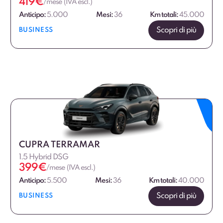
419
€
/mese (IVA escl.)
Anticipo:
5.000
Mesi:
36
Km totali:
45.000
Scopri di più
BUSINESS
CUPRA TERRAMAR
1.5 Hybrid DSG
399
€
/mese (IVA escl.)
Anticipo:
5.500
Mesi:
36
Km totali:
40.000
Scopri di più
BUSINESS