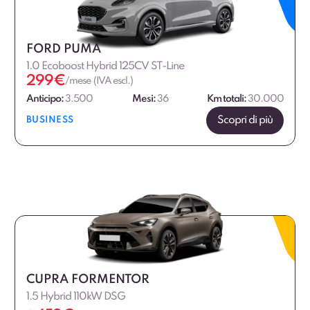
FORD PUMA
1.0 Ecoboost Hybrid 125CV ST-Line
299
€
/mese (IVA escl.)
Anticipo:
3.500
Mesi:
36
Km totali:
30.000
Scopri di più
BUSINESS
CUPRA FORMENTOR
1.5 Hybrid 110kW DSG