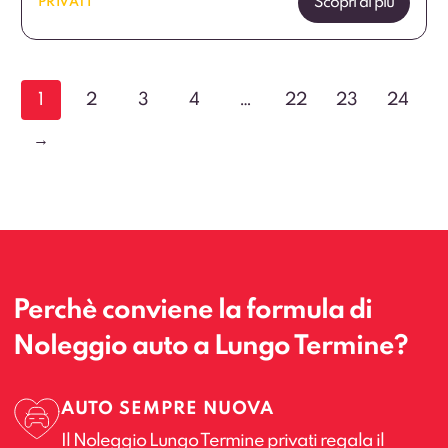
Scopri di più
PRIVATI
1
2
3
4
…
22
23
24
→
Perchè conviene la formula di
Noleggio auto a Lungo Termine?
AUTO SEMPRE NUOVA
Il Noleggio Lungo Termine privati regala il