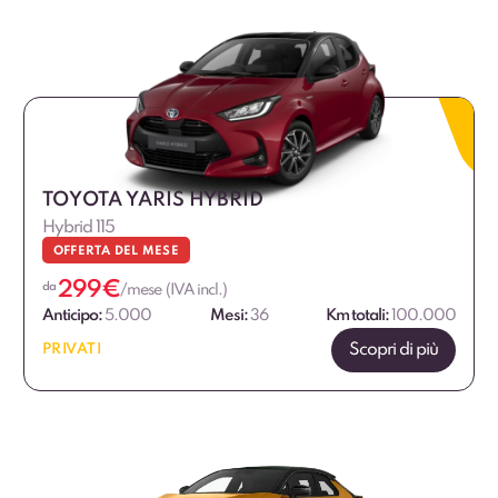
TOYOTA YARIS HYBRID
Hybrid 115
OFFERTA DEL MESE
299
€
da
/mese (IVA incl.)
Anticipo:
5.000
Mesi:
36
Km totali:
100.000
Scopri di più
PRIVATI