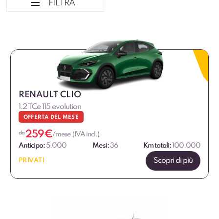
FILTRA
Ordina per
Tipologia veicolo
Marca
RENAULT CLIO
1.2 TCe 115 evolution
Marca Professional
OFFERTA DEL MESE
259
€
Alimentazione
da
/mese (IVA incl.)
Anticipo:
5.000
Mesi:
36
Km totali:
100.000
Dimensione
Scopri di più
PRIVATI
Allestimento
Fascia di prezzo