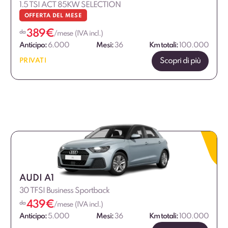
1.5 TSI ACT 85KW SELECTION
OFFERTA DEL MESE
389
€
da
/mese (IVA incl.)
Anticipo:
6.000
Mesi:
36
Km totali:
100.000
Scopri di più
PRIVATI
AUDI A1
30 TFSI Business Sportback
439
€
da
/mese (IVA incl.)
Anticipo:
5.000
Mesi:
36
Km totali:
100.000