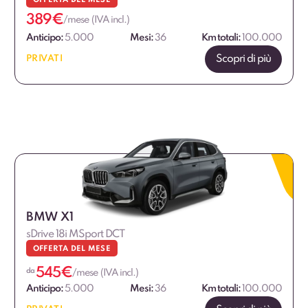
OFFERTA DEL MESE
389
€
/mese (IVA incl.)
Anticipo:
5.000
Mesi:
36
Km totali:
100.000
Scopri di più
PRIVATI
BMW X1
sDrive 18i MSport DCT
OFFERTA DEL MESE
545
€
da
/mese (IVA incl.)
Anticipo:
5.000
Mesi:
36
Km totali:
100.000