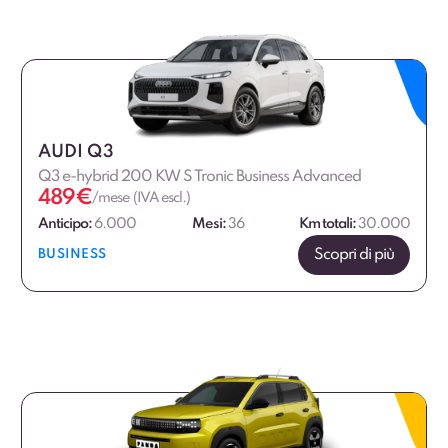
AUDI Q3
Q3 e-hybrid 200 KW S Tronic Business Advanced
489
€
/mese (IVA escl.)
Anticipo:
6.000
Mesi:
36
Km totali:
30.000
Scopri di più
BUSINESS