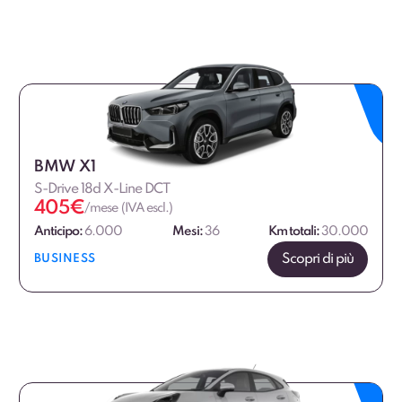
BMW X1
S-Drive 18d X-Line DCT
405
€
/mese (IVA escl.)
Anticipo:
6.000
Mesi:
36
Km totali:
30.000
Scopri di più
BUSINESS