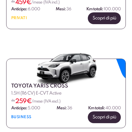
459
€
da
/mese (IVA incl.)
Anticipo:
6.000
Mesi:
36
Km totali:
100.000
Scopri di più
PRIVATI
TOYOTA YARIS CROSS
1.5H (116 CV) E-CVT Active
259
€
da
/mese (IVA escl.)
Anticipo:
5.000
Mesi:
36
Km totali:
40.000
Scopri di più
BUSINESS