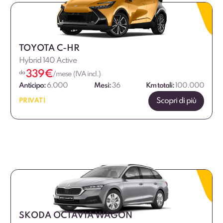
TOYOTA C-HR
Hybrid 140 Active
339
€
da
/mese (IVA incl.)
Anticipo:
6.000
Mesi:
36
Km totali:
100.000
Scopri di più
PRIVATI
SKODA OCTAVIA WAGON