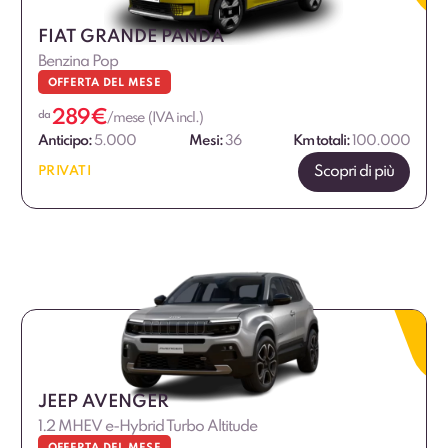
FIAT GRANDE PANDA
Benzina Pop
OFFERTA DEL MESE
289
€
da
/mese (IVA incl.)
Anticipo:
5.000
Mesi:
36
Km totali:
100.000
Scopri di più
PRIVATI
JEEP AVENGER
1.2 MHEV e-Hybrid Turbo Altitude