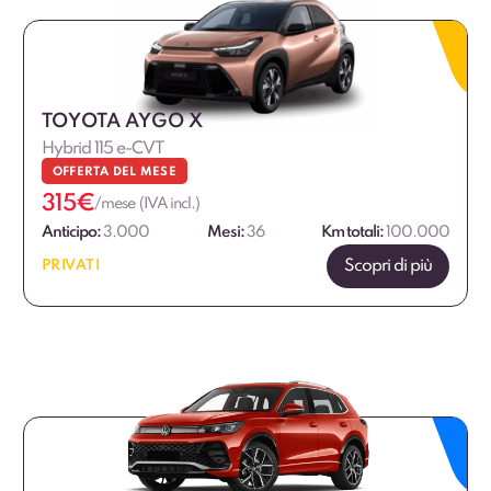
€
€
TOYOTA AYGO X
Hybrid 115 e-CVT
OFFERTA DEL MESE
315
€
/mese (IVA incl.)
Anticipo:
3.000
Mesi:
36
Km totali:
100.000
Scopri di più
PRIVATI