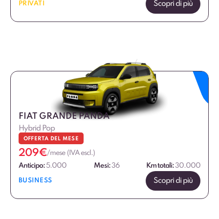
Scopri di più
PRIVATI
FIAT GRANDE PANDA
Hybrid Pop
OFFERTA DEL MESE
209
€
/mese (IVA escl.)
Anticipo:
5.000
Mesi:
36
Km totali:
30.000
Scopri di più
BUSINESS