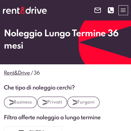
Salta
al
contenuto
Noleggio Lungo Termine 36
mesi
Rent&Drive
/
36
Che tipo di noleggio cerchi?
Business
Privati
Furgoni
Filtra offerte noleggio a lungo termine