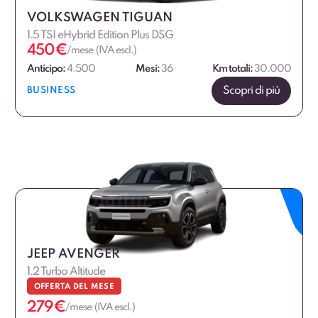
VOLKSWAGEN TIGUAN
1.5 TSI eHybrid Edition Plus DSG
450
€
/mese (IVA escl.)
Anticipo:
4.500
Mesi:
36
Km totali:
30.000
Scopri di più
BUSINESS
JEEP AVENGER
1.2 Turbo Altitude
OFFERTA DEL MESE
279
€
/mese (IVA escl.)