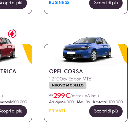
Scopri di più
Scopri di più
BUSINESS
TTRICA
OPEL CORSA
1.2 100cv Edition MT6
NUOVO MODELLO
299
€
da
.)
/mese (IVA incl.)
m totali:
100.000
Anticipo:
4.000
Mesi:
36
Km totali:
100.000
Scopri di più
Scopri di più
PRIVATI