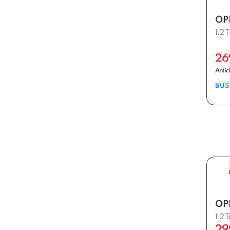
OP
1.2 
26
Antic
BUS
OP
1.2 
29