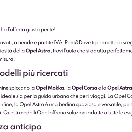
ha l’offerta giusta per te!
vati, aziende e partite IVA, Rent&Drive ti permette di scegl
iosità della
Opel Astra
, trovi l’auto che si adatta perfettam
misura.
delli più ricercati
mine
spiccano la
Opel Mokka
, la
Opel Corsa
e la
Opel Astra
, ideale sia per la guida urbana che per i viaggi. La Opel C
 Infine, la Opel Astra è una berlina spaziosa e versatile, pe
i. Questi modelli Opel offrono soluzioni adatte a tutte le 
za anticipo