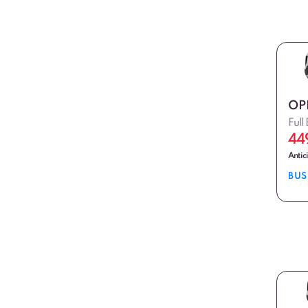
OP
Full
44
Antic
BUS