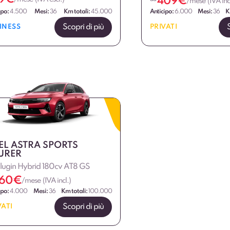
409
€
/mese (IVA incl
ipo:
4.500
Mesi:
36
Km totali:
45.000
Anticipo:
6.000
Mesi:
36
K
Scopri di più
INESS
PRIVATI
EL ASTRA SPORTS
URER
Plugin Hybrid 180cv AT8 GS
60
€
/mese (IVA incl.)
ipo:
4.000
Mesi:
36
Km totali:
100.000
Scopri di più
VATI