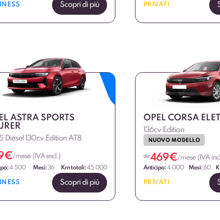
Scopri di più
INESS
PRIVATI
EL ASTRA SPORTS
OPEL CORSA ELE
URER
136cv Edition
.5 Diesel 130cv Edition AT8
NUOVO MODELLO
9
€
469
€
/mese (IVA escl.)
da
/mese (IVA incl
ipo:
4.500
Mesi:
36
Km totali:
45.000
Anticipo:
4.000
Mesi:
60
K
Scopri di più
INESS
PRIVATI