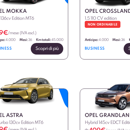
EL MOKKA
OPEL CROSSLAN
T 136cv Edition MT6
1.5 110 CV edition
NON ORDINABILE
9
€
/mese (IVA escl.)
ipo:
4.000
Mesi:
36
Km totali:
45.000
Anticipo:
4.000
Mesi:
36
Scopri di più
INESS
BUSINESS
EL ASTRA
OPEL GRANDLAN
Turbo 130cv Edition MT6
Hybrid 145cv EDCT Edit
9
€
/mese (IVA escl.)
da