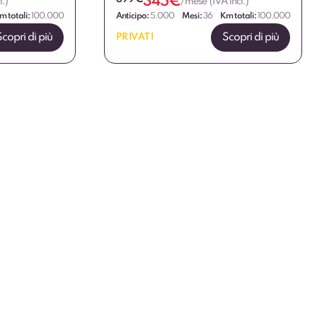
345
€
.)
/mese (IVA incl.)
m totali:
100.000
Anticipo:
5.000
Mesi:
36
Km totali:
100.000
Scopri di più
Scopri di più
PRIVATI