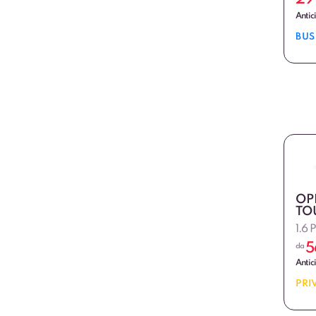
Antic
BUS
OP
TO
1.6 
5
da
Antic
PRI