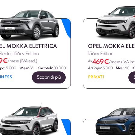
EL MOKKA ELETTRICA
OPEL MOKKA ELE
 Electric 156cv Edition
156cv Edition
9
€
469
€
/mese (IVA escl.)
da
/mese (IVA incl
ipo:
5.000
Mesi:
36
Km totali:
30.000
Anticipo:
5.000
Mesi:
60
K
Scopri di più
INESS
PRIVATI