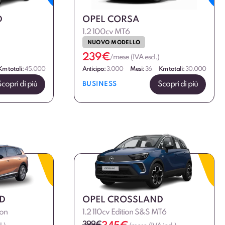
D
OPEL CORSA
1.2 100cv MT6
NUOVO MODELLO
239
€
/mese (IVA escl.)
Km totali:
45.000
Anticipo:
3.000
Mesi:
36
Km totali:
30.000
Scopri di più
Scopri di più
BUSINESS
D
OPEL CROSSLAND
ion
1.2 110cv Edition S&S MT6
399
€