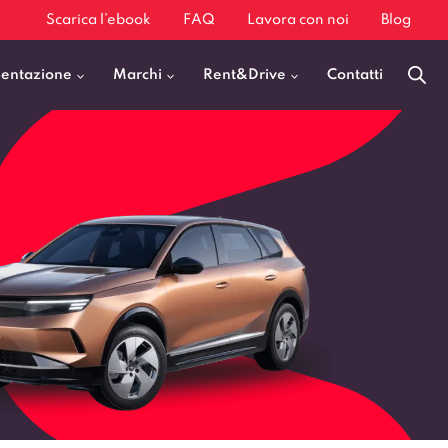
Scarica l’ebook
FAQ
Lavora con noi
Blog
mentazione
Marchi
Rent&Drive
Contatti
Benzina
Fiat 500
Diesel
BMW X1
Elettrica
Audi Q3
Ibrida
Audi A3
GPL
Kia Sportage
Jeep Avenger
VEDI TUTTI