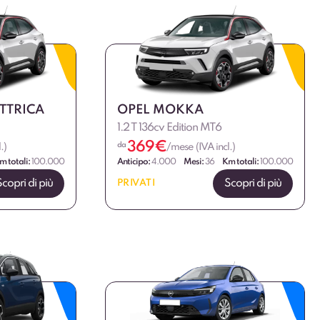
TTRICA
OPEL MOKKA
1.2 T 136cv Edition MT6
369
€
da
.)
/mese (IVA incl.)
m totali:
100.000
Anticipo:
4.000
Mesi:
36
Km totali:
100.000
Scopri di più
Scopri di più
PRIVATI