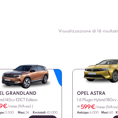
Visualizzazione di 16 risultati
EL GRANDLAND
OPEL ASTRA
id 145cv EDCT Edition
1.6 Plugin Hybrid 180c
9
€
599
€
/mese (IVA escl.)
da
/mese (IVA incl
ipo:
5.500
Mesi:
36
Km totali:
45.000
Anticipo:
6.000
Mesi:
60
K