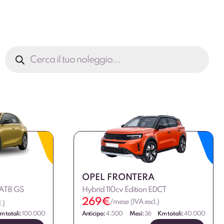
Ricerca
prodotti
OPEL FRONTERA
v AT8 GS
Hybrid 110cv Edition EDCT
269
€
/mese (IVA escl.)
.)
m totali:
100.000
Anticipo:
4.500
Mesi:
36
Km totali:
40.000