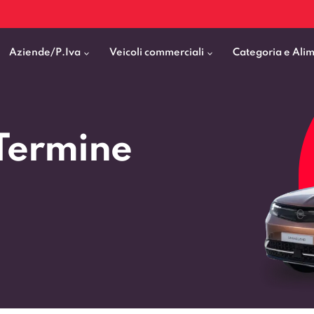
Aziende/P.Iva
Veicoli commerciali
Categoria e Ali
Citycar
ticipo
goni elettrici
BMW
Fiat Professional
Termine
SUV e Crossover
patentati
Cassonati
Toyota
Mercedes Benz Vans
Berline
00km
Pick Up
Fiat
Citroen Business
Station Wagon
ificato
ommerciali Allestiti
Audi
Peugeot Professional
porto Persone
Mercedes-Benz
Renault Professional
nticipo zero
Kia
Piaggio
VEDI TUTTI
VEDI TUTTI
VEDI TUTTI