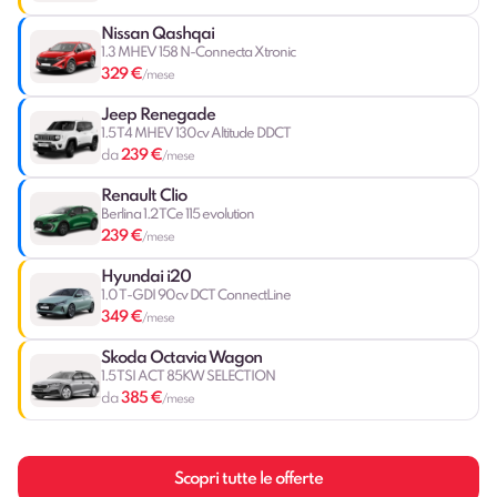
Nissan Qashqai
1.3 MHEV 158 N-Connecta Xtronic
329 €
/mese
Jeep Renegade
1.5 T4 MHEV 130cv Altitude DDCT
239 €
da
/mese
Renault Clio
Berlina 1.2 TCe 115 evolution
239 €
/mese
Hyundai i20
1.0 T-GDI 90cv DCT ConnectLine
349 €
/mese
Skoda Octavia Wagon
1.5 TSI ACT 85KW SELECTION
385 €
da
/mese
Scopri tutte le offerte