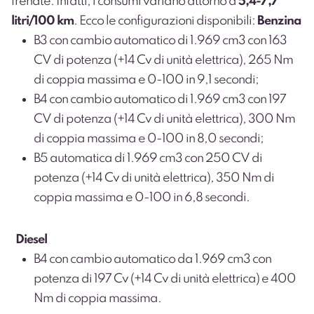
frenate. Infatti, i consumi variano attorno a
5,4-7,7
litri/100 km
.
Ecco le configurazioni disponibili:
Benzina
B3 con cambio automatico di 1.969 cm
3
con 163
CV di potenza (+14 Cv di unità elettrica), 265 Nm
di coppia massima e 0-100 in 9,1 secondi;
B4 con cambio automatico di 1.969 cm
3
con 197
CV di potenza (+14 Cv di unità elettrica), 300 Nm
di coppia massima e 0-100 in 8,0 secondi;
B5 automatica di 1.969 cm
3
con 250 CV di
potenza (+14 Cv di unità elettrica), 350 Nm di
coppia massima e 0-100 in 6,8 secondi.
Diesel
B4 con cambio automatico da 1.969 cm
3
con
potenza di 197 Cv (+14 Cv di unità elettrica) e 400
Nm di coppia massima.