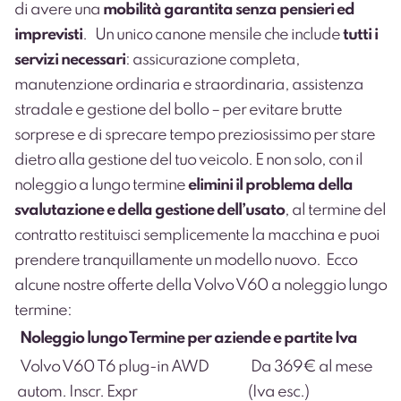
di avere una
mobilità garantita senza pensieri ed
imprevisti
.
Un unico canone mensile che include
tutti i
servizi necessari
: assicurazione completa,
manutenzione ordinaria e straordinaria, assistenza
stradale e gestione del bollo – per evitare brutte
sorprese e di sprecare tempo preziosissimo per stare
dietro alla gestione del tuo veicolo. E non solo, con il
noleggio a lungo termine
elimini il problema della
svalutazione e della gestione dell’usato
, al termine del
contratto restituisci semplicemente la macchina e puoi
prendere tranquillamente un modello nuovo.
Ecco
alcune nostre offerte della Volvo V60 a noleggio lungo
termine:
Noleggio lungo Termine per aziende e partite Iva
Volvo V60 T6 plug-in AWD
Da 369€ al mese
autom. Inscr. Expr
(Iva esc.)