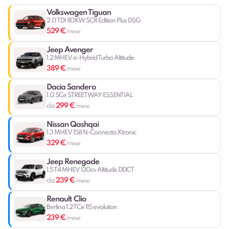
Volkswagen Tiguan
2.0 TDI 110KW SCR Edition Plus DSG
529 €
/mese
Jeep Avenger
1.2 MHEV e-Hybrid Turbo Altitude
389 €
/mese
Dacia Sandero
1.0 SCe STREETWAY ESSENTIAL
299 €
da
/mese
Nissan Qashqai
1.3 MHEV 158 N-Connecta Xtronic
329 €
/mese
Jeep Renegade
1.5 T4 MHEV 130cv Altitude DDCT
239 €
da
/mese
Renault Clio
Berlina 1.2 TCe 115 evolution
239 €
/mese