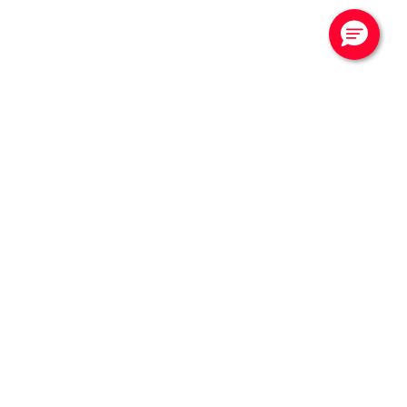
CONTATTACI
Vuoi saperne di più?
Contattaci per una
consulenza
Chiamaci per parlare con un esperto di Noleggio a
Lungo Termine