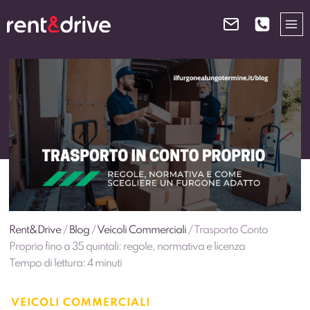
Salta
al
contenuto
Rent&Drive
/
Blog
/
Veicoli Commerciali
/
Trasporto Conto
Proprio fino a 35 quintali: regole, normativa e licenza
Tempo di lettura:
4
minuti
VEICOLI COMMERCIALI