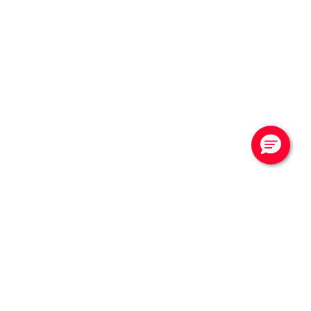
CONTATTACI
Vuoi saperne di più?
Contattaci per una
consulenza