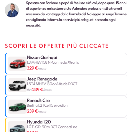
Sposato con Barbara e papà di Melissa e Micol, dopo quasi 15 anni
di esperienza nel settore aiuto Aziende e professionisti a trarre il
massimo dei vantaggi dalla formula del Noleggio a Lungo Termine,
consigliando la formula e servizi più adeguati secondo ogni
necessità.
SCOPRI LE OFFERTE PIÙ CLICCATE
Nissan Qashqai
1.3 MHEV 158 N-Connecta Xtronic
329 €
/mese
Jeep Renegade
1.5 T4 MHEV 130cv Altitude DDCT
239 €
da
/mese
Renault Clio
Berlina 1.2 TCe 115 evolution
239 €
/mese
Hyundai i20
1.0 T-GDI 90cv DCT ConnectLine