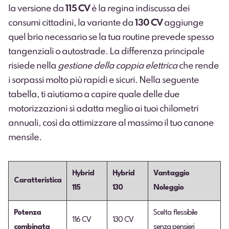
la versione da
115 CV
è la regina indiscussa dei
consumi cittadini, la variante da
130 CV
aggiunge
quel brio necessario se la tua routine prevede spesso
tangenziali o autostrade. La differenza principale
risiede nella
gestione della coppia elettrica
che rende
i sorpassi molto più rapidi e sicuri. Nella seguente
tabella, ti aiutiamo a capire quale delle due
motorizzazioni si adatta meglio ai tuoi chilometri
annuali, così da ottimizzare al massimo il tuo canone
mensile.
Hybrid
Hybrid
Vantaggio
Caratteristica
115
130
Noleggio
Potenza
Scelta flessibile
116 CV
130 CV
combinata
senza pensieri