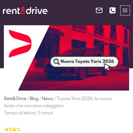
Salta
al
contenuto
Rent&Drive
/
Blog
/
News
/
Toyota Yaris 2026: la nuova
ibrida che conviene noleggiare
Tempo di lettura:
5
minuti
NEWS