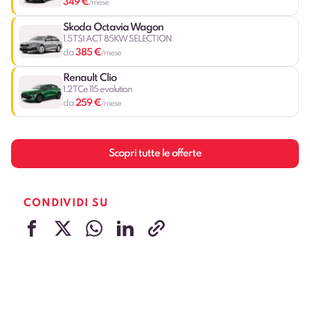
349 €
/mese
Skoda Octavia Wagon
1.5 TSI ACT 85KW SELECTION
385 €
da
/mese
Renault Clio
1.2 TCe 115 evolution
259 €
da
/mese
Scopri tutte le offerte
CONDIVIDI SU