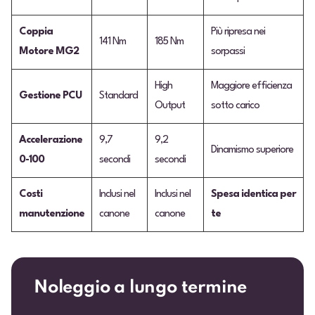
Coppia
Più ripresa nei
141 Nm
185 Nm
Motore MG2
sorpassi
High
Maggiore efficienza
Gestione PCU
Standard
Output
sotto carico
Accelerazione
9,7
9,2
Dinamismo superiore
0-100
secondi
secondi
Costi
Inclusi nel
Inclusi nel
Spesa identica per
manutenzione
canone
canone
te
Noleggio a lungo termine