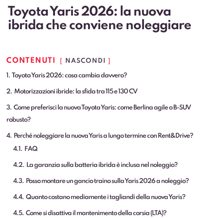
Toyota Yaris 2026: la nuova
ibrida che conviene noleggiare
CONTENUTI
NASCONDI
1
Toyota Yaris 2026: cosa cambia davvero?
2
Motorizzazioni ibride: la sfida tra 115 e 130 CV
3
Come preferisci la nuova Toyota Yaris: come Berlina agile o B-SUV
robusto?
4
Perché noleggiare la nuova Yaris a lungo termine con Rent&Drive?
4.1
FAQ
4.2
La garanzia sulla batteria ibrida è inclusa nel noleggio?
4.3
Posso montare un gancio traino sulla Yaris 2026 a noleggio?
4.4
Quanto costano mediamente i tagliandi della nuova Yaris?
4.5
Come si disattiva il mantenimento della corsia (LTA)?