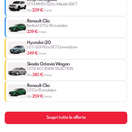
1.5 T4 MHEV 130cv Altitude DDCT
239 €
da
/mese
Renault Clio
Berlina 1.2 TCe 115 evolution
239 €
/mese
Hyundai i20
1.0 T-GDI 90cv DCT ConnectLine
349 €
/mese
Skoda Octavia Wagon
1.5 TSI ACT 85KW SELECTION
385 €
da
/mese
Renault Clio
1.2 TCe 115 evolution
259 €
da
/mese
Scopri tutte le offerte