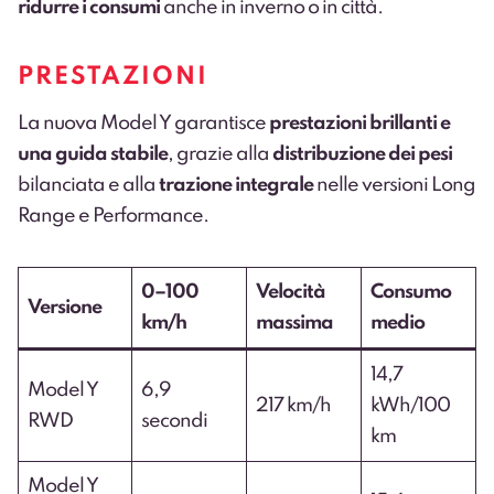
ridurre i consumi
anche in inverno o in città.
PRESTAZIONI
La nuova Model Y garantisce
prestazioni brillanti e
una guida stabile
, grazie alla
distribuzione dei pesi
bilanciata e alla
trazione integrale
nelle versioni Long
Range e Performance.
0–100
Velocità
Consumo
Versione
km/h
massima
medio
14,7
Model Y
6,9
217 km/h
kWh/100
RWD
secondi
km
Model Y