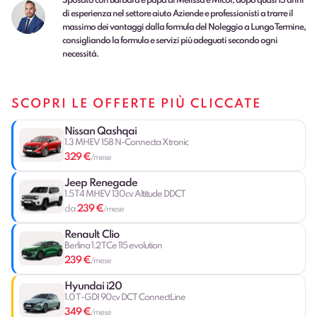
Sposato con Barbara e papà di Melissa e Micol, dopo quasi 15 anni
di esperienza nel settore aiuto Aziende e professionisti a trarre il
massimo dei vantaggi dalla formula del Noleggio a Lungo Termine,
consigliando la formula e servizi più adeguati secondo ogni
necessità.
SCOPRI LE OFFERTE PIÙ CLICCATE
Nissan Qashqai
1.3 MHEV 158 N-Connecta Xtronic
329 €
/mese
Jeep Renegade
1.5 T4 MHEV 130cv Altitude DDCT
239 €
da
/mese
Renault Clio
Berlina 1.2 TCe 115 evolution
239 €
/mese
Hyundai i20
1.0 T-GDI 90cv DCT ConnectLine
349 €
/mese