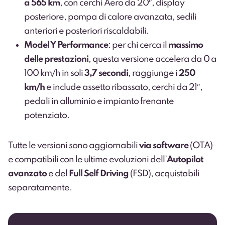
a
565 km
, con cerchi Aero da 20″, display
posteriore, pompa di calore avanzata, sedili
anteriori e posteriori riscaldabili.
Model Y Performance
: per chi cerca il
massimo
delle prestazioni
, questa versione accelera da 0 a
100 km/h in soli
3,7 secondi
, raggiunge i
250
km/h
e include assetto ribassato, cerchi da 21″,
pedali in alluminio e impianto frenante
potenziato.
Tutte le versioni sono aggiornabili
via software
(OTA)
e compatibili con le ultime evoluzioni dell’
Autopilot
avanzato
e del
Full Self Driving
(FSD), acquistabili
separatamente.