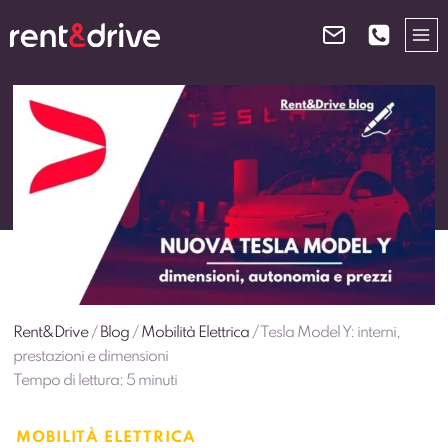
Salta
al
contenuto
Rent&Drive
/
Blog
/
Mobilità Elettrica
/
Tesla Model Y: interni,
prestazioni e dimensioni
Tempo di lettura:
5
minuti
MOBILITÀ ELETTRICA