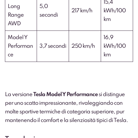
15,4
Long
5,0
217 km/h
kWh/100
Range
secondi
km
AWD
Model Y
16,9
Performan
3,7 secondi
250 km/h
kWh/100
ce
km
La versione
Tesla Model Y Performance
si distingue
per uno scatto impressionante, rivaleggiando con
molte sportive termiche di categoria superiore, pur
mantenendo il comfort e la silenziosità tipici di Tesla.