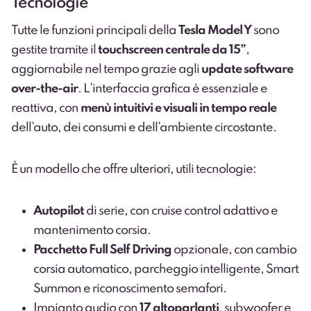
Tecnologie
Tutte le funzioni principali della
Tesla Model Y
sono
gestite tramite il
touchscreen centrale da 15”
,
aggiornabile nel tempo grazie agli
update software
over-the-air
. L’interfaccia grafica è essenziale e
reattiva, con
menù intuitivi e visuali in tempo reale
dell’auto, dei consumi e dell’ambiente circostante.
È un modello che offre ulteriori, utili tecnologie:
Autopilot
di serie, con cruise control adattivo e
mantenimento corsia.
Pacchetto Full Self Driving
opzionale, con cambio
corsia automatico, parcheggio intelligente, Smart
Summon e riconoscimento semafori.
Impianto audio con
17 altoparlanti
, subwoofer e