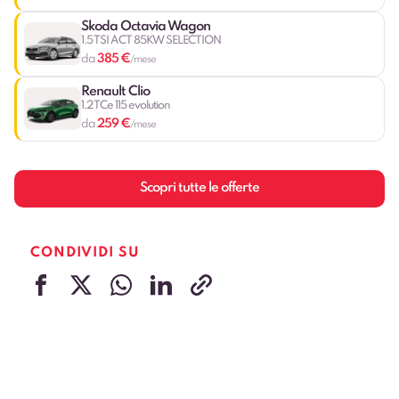
Skoda Octavia Wagon
1.5 TSI ACT 85KW SELECTION
385 €
da
/mese
Renault Clio
1.2 TCe 115 evolution
259 €
da
/mese
Scopri tutte le offerte
CONDIVIDI SU