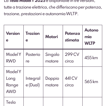
La
Tesla Model Y 2025
è disponibile in tre versioni,
tutte a trazione elettrica, che differiscono per potenza,
trazione, prestazioni e autonomia WLTP.
Autono
Version
Trazion
Potenza
Motori
mia
e
e
stimata
WLTP
Model Y
Posterio
Singolo
299 CV
455 km
RWD
re
motore
circa
Model Y
Long
Integral
Doppio
441 CV
565 km
Range
e (Dual)
motore
circa
AWD
Tesla