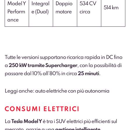
Model Y
Integral
Doppio
534 CV
514 km
Perform
e (Dual)
motore
circa
ance
Tutte le versioni supportano ricarica rapida in DC fino
a
250 kW tramite Supercharger
, con la possibilità di
passare dal 10% all’80% in circa
25 minuti
.
Leggi anche: auto elettriche con più autonomia
CONSUMI ELETTRICI
La
Tesla Model Y
è tra i SUV elettrici più efficienti sul
mercato, grazie a una
gestione intelligente