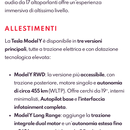
audio da 17 altoparlanti offre un’esperienza
immersiva di altissimo livello.
ALLESTIMENTI
La
Tesla Model Y
è disponibile in
tre versioni
principali
, tutte a trazione elettrica e con dotazione
tecnologica elevata:
Model Y RWD
: la versione più
accessibile
, con
trazione posteriore, motore singolo e
autonomia
di circa
455 km
(WLTP). Offre cerchi da 19″, interni
minimalisti,
Autopilot base
e
l’interfaccia
infotainment completa
.
Model Y Long Range
: aggiunge la
trazione
integrale dual motor
e un’
autonomia estesa fino