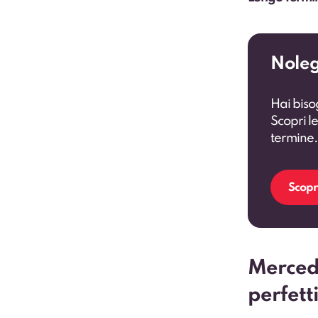
Noleg
Hai biso
Scopri le
termine.
Scopri
Mercede
perfett