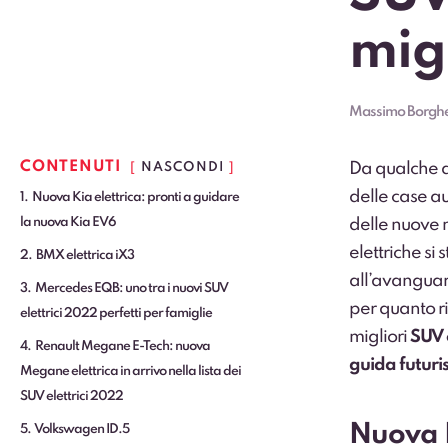
mig
Massimo Borghe
CONTENUTI
Da qualche an
NASCONDI
delle case au
1
Nuova Kia elettrica: pronti a guidare
la nuova Kia EV6
delle nuove n
elettriche s
2
BMX elettrica iX3
all’avanguard
3
Mercedes EQB: uno tra i nuovi SUV
per quanto ri
elettrici 2022 perfetti per famiglie
migliori
SUV 
4
Renault Megane E-Tech: nuova
guida futuri
Megane elettrica in arrivo nella lista dei
SUV elettrici 2022
Nuova K
5
Volkswagen ID.5