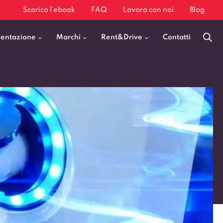
Scarica l’ebook
FAQ
Lavora con noi
Blog
mentazione
Marchi
Rent&Drive
Contatti
Benzina
Fiat 500
Diesel
BMW X1
Elettrica
Audi Q3
Ibrida
Audi A3
GPL
Kia Sportage
Jeep Avenger
VEDI TUTTI