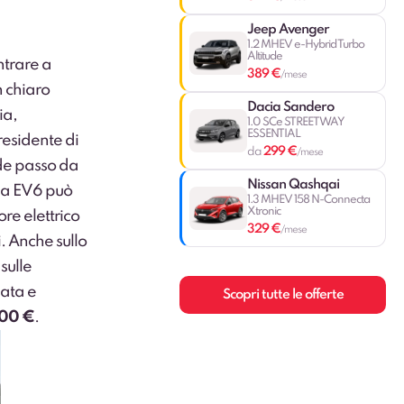
Jeep Avenger
1.2 MHEV e-Hybrid Turbo
Altitude
ntrare a
389 €
/mese
n chiaro
Dacia Sandero
ia,
1.0 SCe STREETWAY
ESSENTIAL
residente di
299 €
da
/mese
de passo da
Nissan Qashqai
ia EV6 può
1.3 MHEV 158 N-Connecta
Xtronic
re elettrico
329 €
/mese
. Anche sullo
sulle
zata e
Scopri tutte le offerte
00 €
.