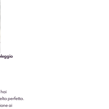
oleggio
 hai
elta perfetta.
ione ai