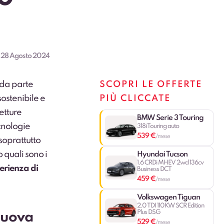
:
28 Agosto 2024
 da parte
SCOPRI LE OFFERTE
sostenibile e
PIÙ CLICCATE
etture
BMW Serie 3 Touring
cnologie
318i Touring auto
539 €
/mese
soprattutto
 quali sono i
Hyundai Tucson
1.6 CRDi MHEV 2wd 136cv
erienza di
Business DCT
459 €
/mese
Volkswagen Tiguan
2.0 TDI 110KW SCR Edition
Plus DSG
 nuova
529 €
/mese