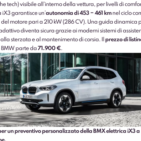
e tech) visibile all’interno della vettura, per livelli di comfo
 iX3 garantisce un’
autonomia di 453 − 461 km
nel ciclo co
 del motore pari a 210 kW (286 CV). Una guida dinamica 
adattivo diventa sicura grazie ai moderni sistemi di assiste
lla sterzata e al mantenimento di corsia. Il
prezzo di listin
co BMW parte da
71.900 €
.
er un preventivo personalizzato della BMX elettrica iX3 a
ne.