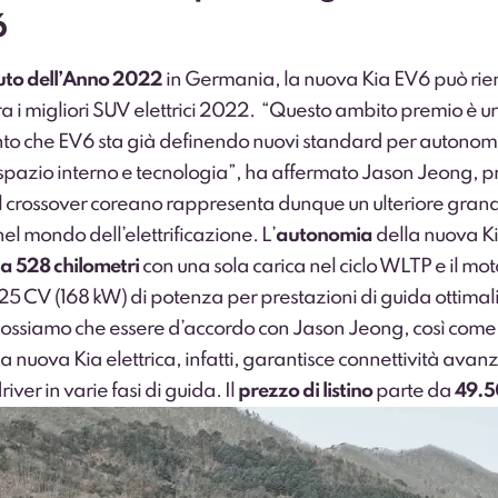
6
to dell’Anno 2022
in Germania, la nuova Kia EV6 può rie
tra i migliori SUV elettrici 2022. “Questo ambito premio è u
to che EV6 sta già definendo nuovi standard per autonom
 spazio interno e tecnologia”, ha affermato Jason Jeong, p
Il crossover coreano rappresenta dunque un ulteriore gran
nel mondo dell’elettrificazione. L’
autonomia
della nuova K
 a 528 chilometri
con una sola carica nel ciclo WLTP e il moto
25 CV (168 kW) di potenza per prestazioni di guida ottimali
ossiamo che essere d’accordo con Jason Jeong, così come 
a nuova Kia elettrica, infatti, garantisce connettività avan
iver in varie fasi di guida. Il
prezzo di listino
parte da
49.5