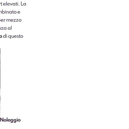
rt elevati. La
mbinato e
per mezzo
nza al
o
di questo
 Noleggio