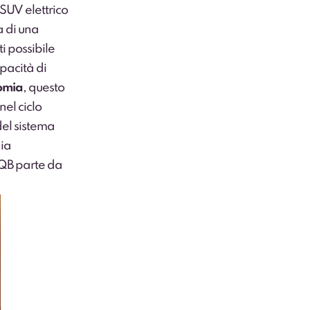
SUV elettrico
a di una
i possibile
apacità di
omia
, questo
nel ciclo
del sistema
ia
QB parte da