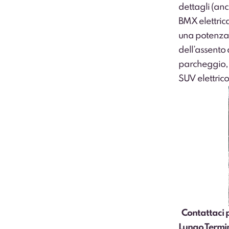
dettagli (anch
BMX elettrica
una potenza
dell’assento 
parcheggio, a
SUV elettri
Contattaci
p
Lungo Termi