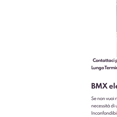
Contattaci
p
Lungo Termi
BMX ele
Se non vuoi 
necessità di 
Inconfondibil