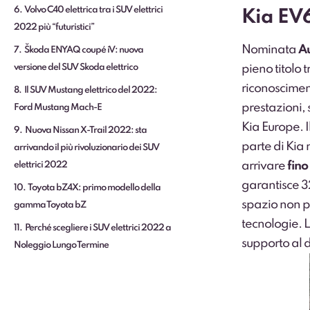
6
Volvo C40 elettrica tra i SUV elettrici
Kia EV
2022 più “futuristici”
Nominata
Au
7
Škoda ENYAQ coupé iV: nuova
versione del SUV Skoda elettrico
pieno titolo 
riconoscimen
8
Il SUV Mustang elettrico del 2022:
prestazioni,
Ford Mustang Mach-E
Kia Europe. 
9
Nuova Nissan X-Trail 2022: sta
parte di Kia 
arrivando il più rivoluzionario dei SUV
arrivare
fino
elettrici 2022
garantisce 3
10
Toyota bZ4X: primo modello della
spazio non p
gamma Toyota bZ
tecnologie. L
11
Perché scegliere i SUV elettrici 2022 a
supporto al dr
Noleggio Lungo Termine