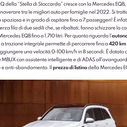
EQ della “Stella di Stoccarda” cresce con la Mercedes EQB, 
noverare tra le migliori auto per famiglie nel 2022. Si tratt
 spaziosa e in grado di ospitare fino a 7 passeggeri! È infatt
erza fila di due sedili che, se ribaltati, fanno schizzare la c
Mercedes EQB fino a 1.710 litri. Per quanto riguarda l’
auton
 a trazione integrale permette di percorrere fino a
420 km
ggiungere una velocità 0-100 km/h in 8 secondi. È dotato 
 MBUX con assistente intelligente e di ADAS all’avanguard
ne e anti-sbandamento. Il
prezzo di listino
della Mercedes E
.