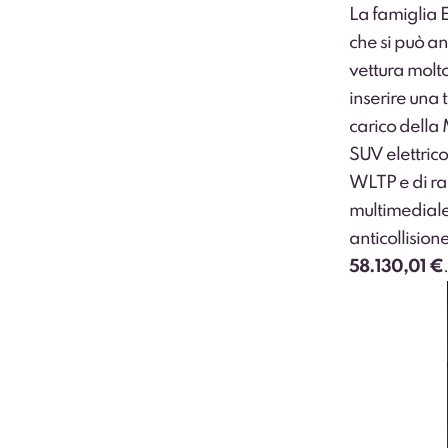
La famiglia 
che si può an
vettura molto
inserire una t
carico della 
SUV elettrico
WLTP e di ra
multimediale
anticollisio
58.130,01 €