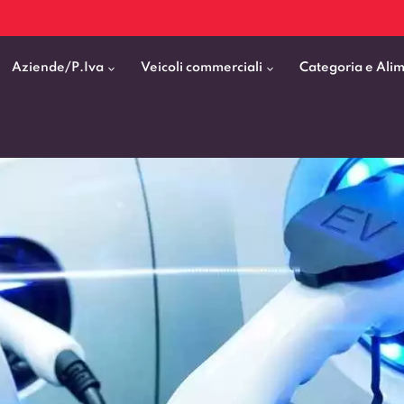
Aziende/P.Iva
Veicoli commerciali
Categoria e Ali
Citycar
ticipo
goni elettrici
BMW
Fiat Professional
SUV e Crossover
patentati
Cassonati
Toyota
Mercedes Benz Vans
Berline
00km
Pick Up
Fiat
Citroen Business
Station Wagon
ificato
ommerciali Allestiti
Audi
Peugeot Professional
porto Persone
Mercedes-Benz
Renault Professional
nticipo zero
Kia
Piaggio
VEDI TUTTI
VEDI TUTTI
VEDI TUTTI