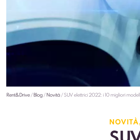
Rent&Drive
/
Blog
/
Novità
/
SUV elettrici 2022: i 10 migliori modell
NOVITÀ
SUV 