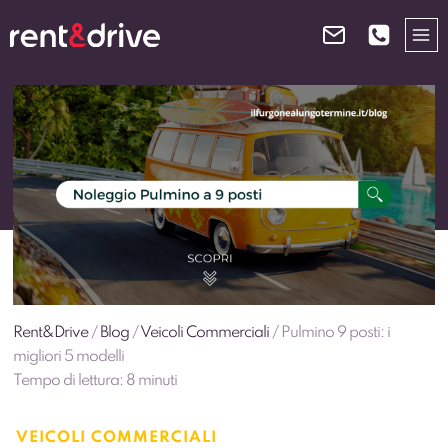
Salta
al
contenuto
Rent&Drive
/
Blog
/
Veicoli Commerciali
/
Pulmino 9 posti: i
migliori 5 modelli
Tempo di lettura:
8
minuti
VEICOLI COMMERCIALI