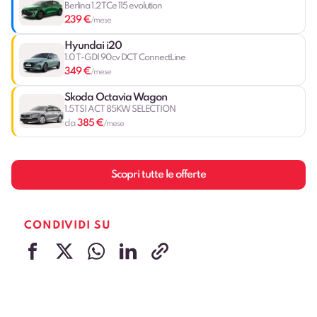
Berlina 1.2 TCe 115 evolution
239 €
/mese
Hyundai i20
1.0 T-GDI 90cv DCT ConnectLine
349 €
/mese
Skoda Octavia Wagon
1.5 TSI ACT 85KW SELECTION
385 €
da
/mese
Scopri tutte le offerte
CONDIVIDI SU