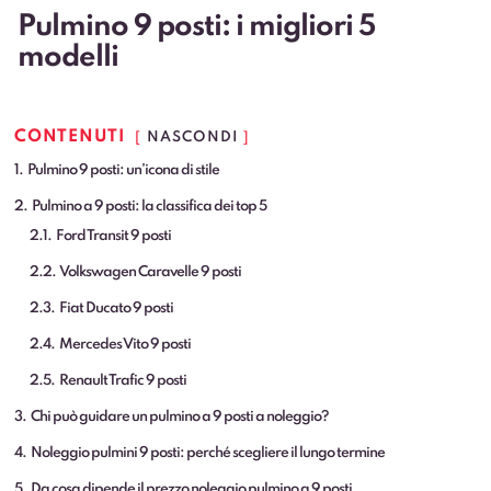
Pulmino 9 posti: i migliori 5
modelli
CONTENUTI
NASCONDI
1
Pulmino 9 posti: un’icona di stile
2
Pulmino a 9 posti: la classifica dei top 5
2.1
Ford Transit 9 posti
2.2
Volkswagen Caravelle 9 posti
2.3
Fiat Ducato 9 posti
2.4
Mercedes Vito 9 posti
2.5
Renault Trafic 9 posti
3
Chi può guidare un pulmino a 9 posti a noleggio?
4
Noleggio pulmini 9 posti: perché scegliere il lungo termine
5
Da cosa dipende il prezzo noleggio pulmino a 9 posti