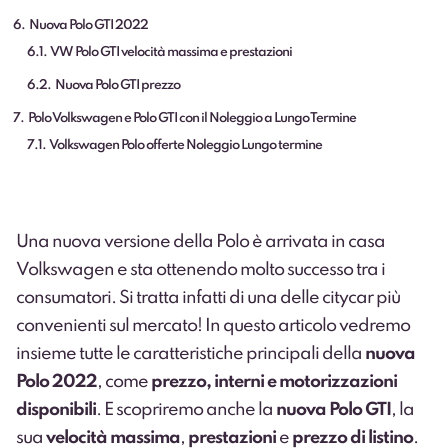
6
Nuova Polo GTI 2022
6.1
VW Polo GTI velocità massima e prestazioni
6.2
Nuova Polo GTI prezzo
7
Polo Volkswagen e Polo GTI con il Noleggio a Lungo Termine
7.1
Volkswagen Polo offerte Noleggio Lungo termine
Una nuova versione della Polo è arrivata in casa
Volkswagen e sta ottenendo molto successo tra i
consumatori. Si tratta infatti di una delle citycar più
convenienti sul mercato! In questo articolo vedremo
insieme tutte le caratteristiche principali della
nuova
Polo 2022
, come
prezzo, interni e motorizzazioni
disponibili
. E scopriremo anche la
nuova Polo GTI
, la
sua
velocità massima
,
prestazioni
e
prezzo di listino
.