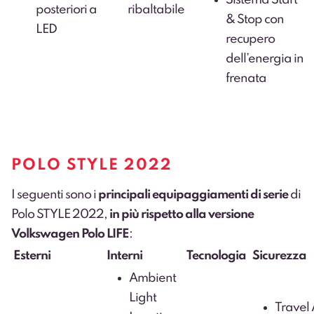
posteriori a
ribaltabile
& Stop con
LED
recupero
dell’energia in
frenata
POLO STYLE 2022
I seguenti sono i
principali equipaggiamenti di serie
di
Polo STYLE 2022,
in più rispetto alla versione
Volkswagen Polo LIFE
:
Esterni
Interni
Tecnologia
Sicurezza
Ambient
Light
Travel 