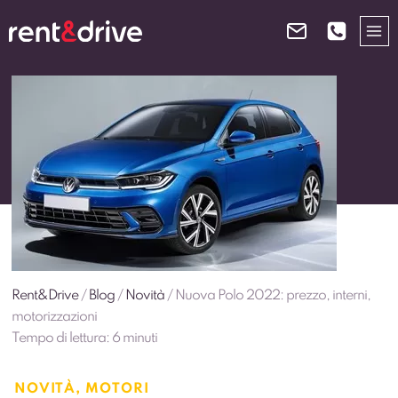
Salta
al
contenuto
Rent&Drive
/
Blog
/
Novità
/
Nuova Polo 2022: prezzo, interni,
motorizzazioni
Tempo di lettura:
6
minuti
NOVITÀ
,
MOTORI