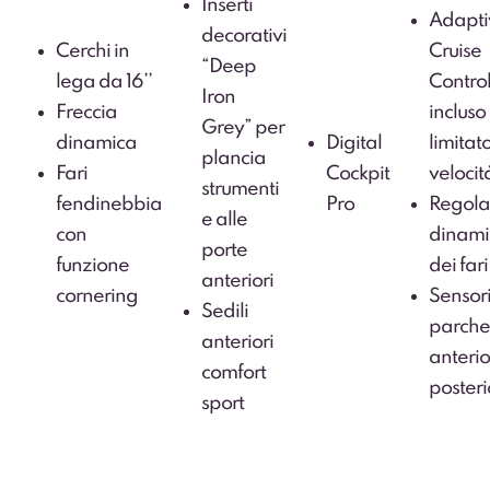
Inserti
Adapti
decorativi
Cerchi in
Cruise
“Deep
lega da 16’’
Control
Iron
Freccia
incluso
Grey” per
dinamica
Digital
limitat
plancia
Fari
Cockpit
velocit
strumenti
fendinebbia
Pro
Regola
e alle
con
dinami
porte
funzione
dei fari
anteriori
cornering
Sensori
Sedili
parche
anteriori
anterio
comfort
posteri
sport