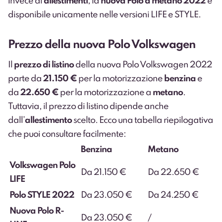
invece di
allestimenti
, la
nuova Polo a metano 2022
è
disponibile unicamente nelle versioni LIFE e STYLE.
Prezzo della nuova Polo Volkswagen
Il
prezzo di listino
della nuova Polo Volkswagen 2022
parte da
21.150 €
per la motorizzazione
benzina
e
da
22.650 €
per la motorizzazione a
metano
.
Tuttavia, il prezzo di listino dipende anche
dall’
allestimento
scelto. Ecco una tabella riepilogativa
che puoi consultare facilmente:
Benzina
Metano
Volkswagen Polo
Da 21.150 €
Da 22.650 €
LIFE
Polo STYLE 2022
Da 23.050 €
Da 24.250 €
Nuova Polo R-
Da 23.050 €
/