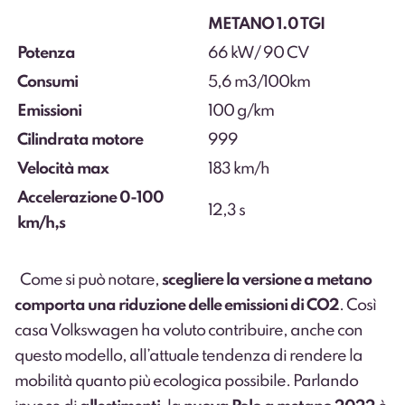
METANO 1.0 TGI
Potenza
66 kW/ 90 CV
Consumi
5,6 m3/100km
Emissioni
100 g/km
Cilindrata motore
999
Velocità max
183 km/h
Accelerazione 0-100
12,3 s
km/h,s
Come si può notare,
scegliere la versione a metano
comporta una riduzione delle emissioni di CO2
. Così
casa Volkswagen ha voluto contribuire, anche con
questo modello, all’attuale tendenza di rendere la
mobilità quanto più ecologica possibile. Parlando