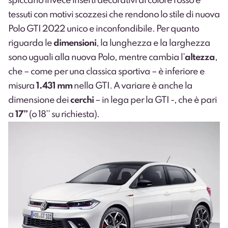
spiccano invece inserti decorativi di colore rosso e
tessuti con motivi scozzesi che rendono lo stile di nuova
Polo GTI 2022 unico e inconfondibile. Per quanto
riguarda le
dimensioni
, la lunghezza e la larghezza
sono uguali alla nuova Polo, mentre cambia l’
altezza
,
che – come per una classica sportiva – è inferiore e
misura
1.431 mm
nella GTI. A variare è anche la
dimensione dei
cerchi
– in lega per la GTI -, che è pari
a
17’’
(o 18’’ su richiesta).