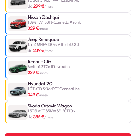
1.0 SCe STREETWAY ESSENTIAL
299 €
da
/mese
Nissan Qashqai
1.3 MHEV 158 N-Connecta Xtronic
329 €
/mese
Jeep Renegade
1.5 T4 MHEV 130cv Altitude DDCT
239 €
da
/mese
Renault Clio
Berlina 1.2 TCe 115 evolution
239 €
/mese
Hyundai i20
1.0 T-GDI 90cv DCT ConnectLine
349 €
/mese
Skoda Octavia Wagon
1.5 TSI ACT 85KW SELECTION
385 €
da
/mese