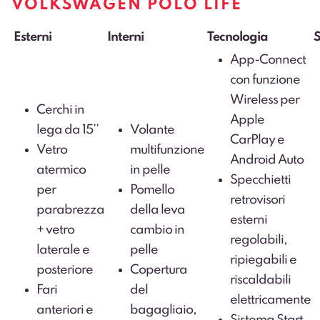
VOLKSWAGEN POLO LIFE
Esterni
Interni
Tecnologia
S
App-Connect
con funzione
Wireless per
Cerchi in
Apple
lega da 15’’
Volante
CarPlay e
Vetro
multifunzione
Android Auto
atermico
in pelle
Specchietti
per
Pomello
retrovisori
parabrezza
della leva
esterni
+ vetro
cambio in
regolabili,
laterale e
pelle
ripiegabili e
posteriore
Copertura
riscaldabili
Fari
del
elettricamente
anteriori e
bagagliaio,
Sistema Start