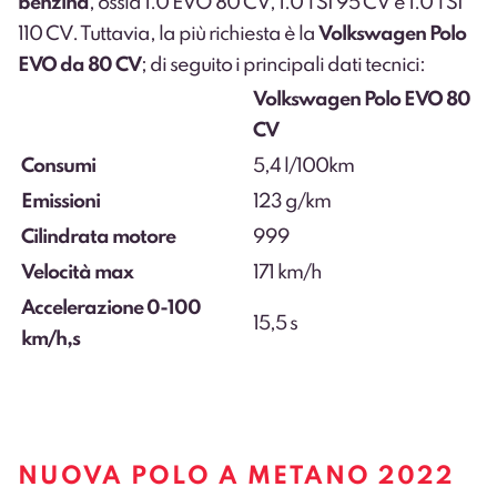
benzina
, ossia 1.0 EVO 80 CV, 1.0 TSI 95 CV e 1.0 TSI
110 CV. Tuttavia, la più richiesta è la
Volkswagen Polo
EVO da 80 CV
; di seguito i principali dati tecnici:
Volkswagen Polo EVO 80
CV
Consumi
5,4 l/100km
Emissioni
123 g/km
Cilindrata motore
999
Velocità max
171 km/h
Accelerazione 0-100
15,5 s
km/h,s
NUOVA POLO A METANO 2022