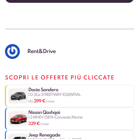
Rent&Drive
SCOPRI LE OFFERTE PIÙ CLICCATE
Dacia Sandero
1.0 SCe STREETWAY ESSENTIAL
299 €
da
/mese
Nissan Qashqai
1.3 MHEV 158 N-Connecta Xtronic
329 €
/mese
Jeep Renegade