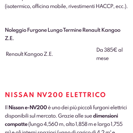
(isotermico, officina mobile, rivestimenti HACCP, ecc.).
Noleggio Furgone Lungo Termine Renault Kangoo
Z.E.
Da 385€ al
Renault Kangoo Z.E.
mese
NISSAN NV200 ELETTRICO
Il
Nissan e-NV200
è uno dei più piccoli furgoni elettrici
disponibili sul mercato. Grazie alle sue
dimensioni
compatte
(lungo 4,560 m, alto 1,858 m e largo 1,755
m) e gli interni spaziosi (vano di carico di 4,2 m³ e