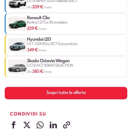
1.5 T4 MHEV 130cv Altitude DDCT
239 €
da
/mese
Renault Clio
Berlina 1.2 TCe 115 evolution
239 €
/mese
Hyundai i20
1.0 T-GDI 90cv DCT ConnectLine
349 €
/mese
Skoda Octavia Wagon
1.5 TSI ACT 85KW SELECTION
385 €
da
/mese
Scopri tutte le offerte
CONDIVIDI SU