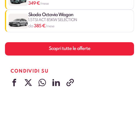
349 €
/mese
Skoda Octavia Wagon
1.5 TSI ACT 85KW SELECTION
385 €
da
/mese
Scopri tutte le offerte
CONDIVIDI SU