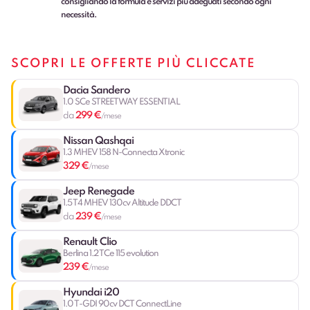
consigliando la formula e servizi più adeguati secondo ogni
necessità.
SCOPRI LE OFFERTE PIÙ CLICCATE
Dacia Sandero
1.0 SCe STREETWAY ESSENTIAL
299 €
da
/mese
Nissan Qashqai
1.3 MHEV 158 N-Connecta Xtronic
329 €
/mese
Jeep Renegade
1.5 T4 MHEV 130cv Altitude DDCT
239 €
da
/mese
Renault Clio
Berlina 1.2 TCe 115 evolution
239 €
/mese
Hyundai i20
1.0 T-GDI 90cv DCT ConnectLine