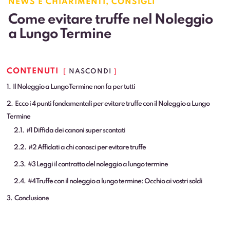
NEWS E CHIARIMENTI
,
CONSIGLI
Come evitare truffe nel Noleggio
a Lungo Termine
CONTENUTI
NASCONDI
1
Il Noleggio a Lungo Termine non fa per tutti
2
Ecco i 4 punti fondamentali per evitare truffe con il Noleggio a Lungo
Termine
2.1
#1 Diffida dei canoni super scontati
2.2
#2 Affidati a chi conosci per evitare truffe
2.3
#3 Leggi il contratto del noleggio a lungo termine
2.4
#4 Truffe con il noleggio a lungo termine: Occhio ai vostri soldi
3
Conclusione