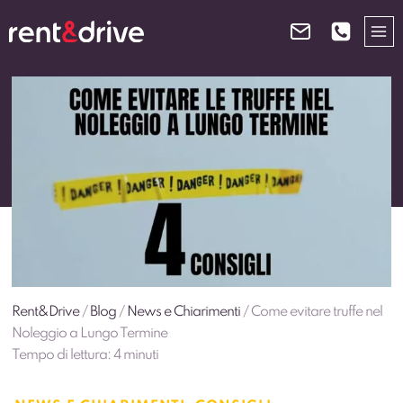
Salta
al
contenuto
Rent&Drive
/
Blog
/
News e Chiarimenti
/
Come evitare truffe nel
Noleggio a Lungo Termine
Tempo di lettura:
4
minuti