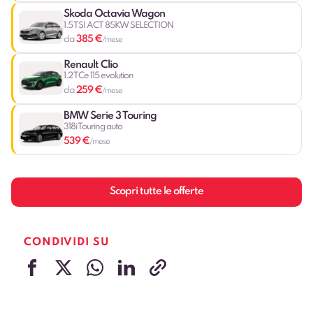
Skoda Octavia Wagon
1.5 TSI ACT 85KW SELECTION
385 €
da
/mese
Renault Clio
1.2 TCe 115 evolution
259 €
da
/mese
BMW Serie 3 Touring
318i Touring auto
539 €
/mese
Scopri tutte le offerte
CONDIVIDI SU