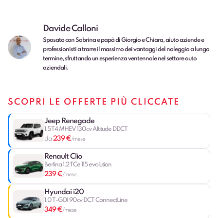
Davide Calloni
Sposato con Sabrina e papà di Giorgio e Chiara, aiuto aziende e
professionisti a trarre il massimo dei vantaggi del noleggio a lungo
termine, sfruttando un esperienza ventennale nel settore auto
aziendali.
SCOPRI LE OFFERTE PIÙ CLICCATE
Jeep Renegade
1.5 T4 MHEV 130cv Altitude DDCT
239 €
da
/mese
Renault Clio
Berlina 1.2 TCe 115 evolution
239 €
/mese
Hyundai i20
1.0 T-GDI 90cv DCT ConnectLine
349 €
/mese