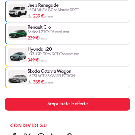
Jeep Renegade
1.5 T4 MHEV 130cv Altitude DDCT
239 €
da
/mese
Renault Clio
Berlina 1.2 TCe 115 evolution
239 €
/mese
Hyundai i20
1.0 T-GDI 90cv DCT ConnectLine
349 €
/mese
Skoda Octavia Wagon
1.5 TSI ACT 85KW SELECTION
385 €
da
/mese
Scopri tutte le offerte
CONDIVIDI SU