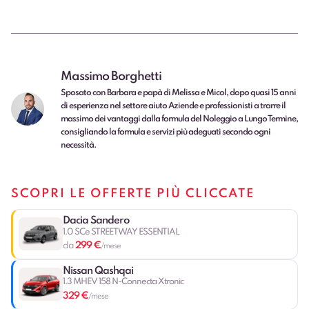
Massimo Borghetti
Sposato con Barbara e papà di Melissa e Micol, dopo quasi 15 anni
di esperienza nel settore aiuto Aziende e professionisti a trarre il
massimo dei vantaggi dalla formula del Noleggio a Lungo Termine,
consigliando la formula e servizi più adeguati secondo ogni
necessità.
SCOPRI LE OFFERTE PIÙ CLICCATE
Dacia Sandero
1.0 SCe STREETWAY ESSENTIAL
299 €
da
/mese
Nissan Qashqai
1.3 MHEV 158 N-Connecta Xtronic
329 €
/mese