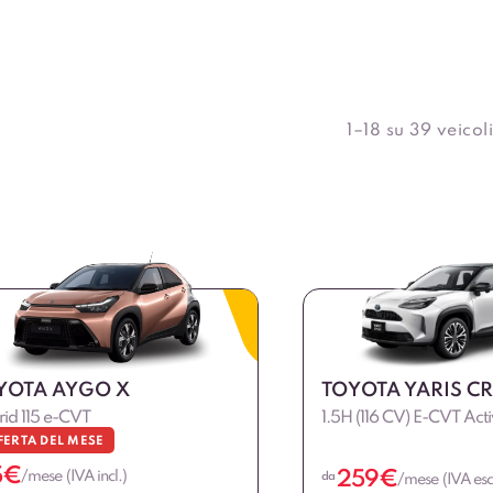
1–18 su 39 veicoli
YOTA AYGO X
TOYOTA YARIS C
id 115 e-CVT
1.5H (116 CV) E-CVT Act
FERTA DEL MESE
5
€
259
€
/mese (IVA incl.)
da
/mese (IVA escl