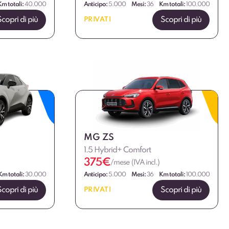
Km totali:
40.000
Anticipo:
5.000
Mesi:
36
Km totali:
100.000
Scopri di più
Scopri di più
PRIVATI
MG ZS
1.5 Hybrid+ Comfort
375
€
/mese (IVA incl.)
Km totali:
30.000
Anticipo:
5.000
Mesi:
36
Km totali:
100.000
Scopri di più
Scopri di più
PRIVATI