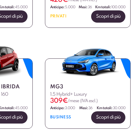
420
€
/mese (IVA incl.)
Km totali:
45.000
Anticipo:
5.000
Mesi:
36
Km totali:
100.000
Scopri di più
Scopri di più
PRIVATI
 IBRIDA
MG3
d 160
1.5 Hybrid+ Luxury
309
€
/mese (IVA escl.)
Km totali:
45.000
Anticipo:
3.000
Mesi:
36
Km totali:
30.000
Scopri di più
Scopri di più
BUSINESS