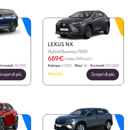
LEXUS NX
Hybrid Business FWD
689
€
/mese (IVA incl.)
Km totali:
30.000
Anticipo:
6.000
Mesi:
36
Km totali:
100.000
Scopri di più
Scopri di più
PRIVATI