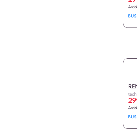
29
Antic
BUS
RE
tech
29
Antic
BUS