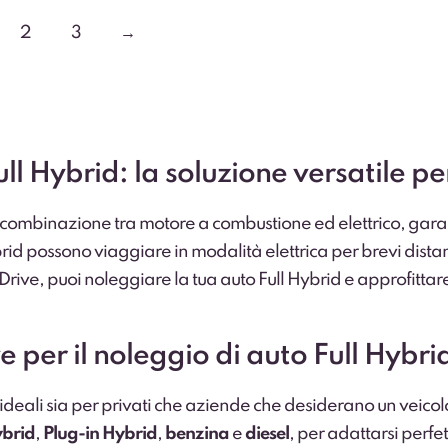
2
3
→
l Hybrid: la soluzione versatile pe
 combinazione tra motore a combustione ed elettrico, gara
brid possono viaggiare in modalità elettrica per brevi dist
rive, puoi noleggiare la tua auto Full Hybrid e approfittare 
e per il noleggio di auto Full Hybri
 ideali sia per privati che aziende che desiderano un veicolo 
ybrid
,
Plug-in Hybrid
,
benzina
e
diesel
, per adattarsi perfe