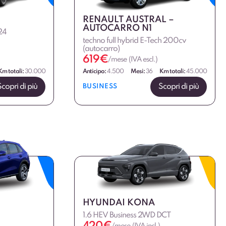
RENAULT AUSTRAL –
AUTOCARRO N1
24
techno full hybrid E-Tech 200cv
(autocarro)
619
€
/mese (IVA escl.)
Km totali:
30.000
Anticipo:
4.500
Mesi:
36
Km totali:
45.000
Scopri di più
Scopri di più
BUSINESS
HYUNDAI KONA
1.6 HEV Business 2WD DCT