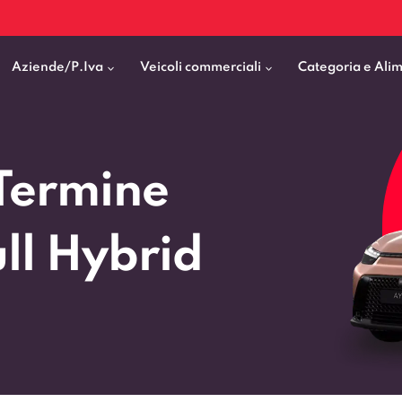
Aziende/P.Iva
Veicoli commerciali
Categoria e Ali
Citycar
ticipo
goni elettrici
BMW
Fiat Professional
Termine
SUV e Crossover
patentati
Cassonati
Toyota
Mercedes Benz Vans
Berline
00km
Pick Up
Fiat
Citroen Business
ll Hybrid
Station Wagon
ificato
ommerciali Allestiti
Audi
Peugeot Professional
porto Persone
Mercedes-Benz
Renault Professional
nticipo zero
Kia
Piaggio
VEDI TUTTI
VEDI TUTTI
VEDI TUTTI