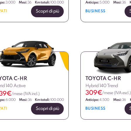
ipo:
3.000
Mesi:
36
Km totali:
100.000
Anticipo:
5.000
Mesi:
36
Scopri di più
VATI
BUSINESS
YOTA C-HR
TOYOTA C-HR
id 140 Active
Hybrid 140 Trend
309
€
39
€
/mese (IVA escl.)
/mese (IVA incl.)
ipo:
6.000
Mesi:
36
Km totali:
100.000
Anticipo:
4.500
Mesi:
36
Scopri di più
VATI
BUSINESS