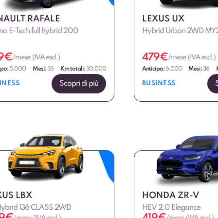
NAULT RAFALE
LEXUS UX
no E-Tech full hybrid 200
Hybrid Urban 2WD MY
9
€
479
€
/mese (IVA escl.)
/mese (IVA escl.)
ipo:
5.000
Mesi:
36
Km totali:
30.000
Anticipo:
6.000
Mesi:
36
Scopri di più
INESS
BUSINESS
XUS LBX
HONDA ZR-V
 Hybrid 136 CLASS 2WD
HEV 2.0 Elegance