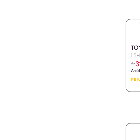
TO
1.5H
3
da
Antic
PRI