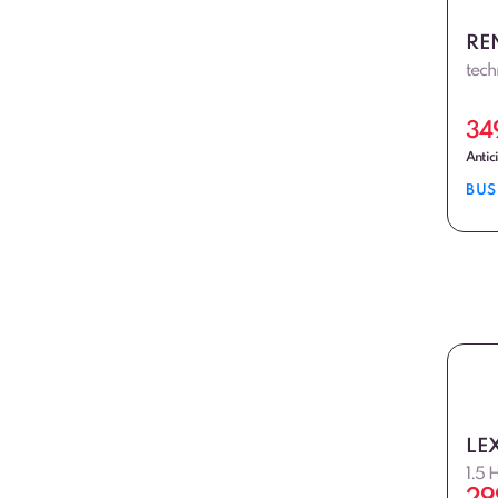
RE
tech
34
Antic
BUS
LE
1.5