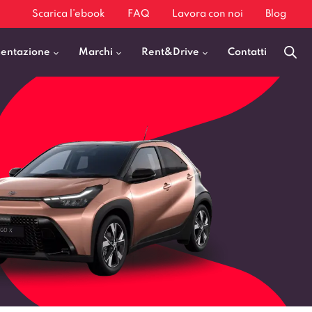
Scarica l’ebook
FAQ
Lavora con noi
Blog
mentazione
Marchi
Rent&Drive
Contatti
Benzina
Fiat 500
Diesel
BMW X1
Elettrica
Audi Q3
Ibrida
Audi A3
GPL
Kia Sportage
Jeep Avenger
VEDI TUTTI