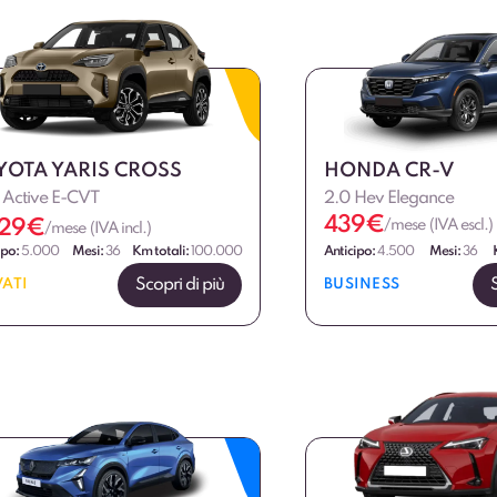
YOTA YARIS CROSS
HONDA CR-V
 Active E-CVT
2.0 Hev Elegance
439
€
29
€
/mese (IVA escl.)
/mese (IVA incl.)
ipo:
5.000
Mesi:
36
Km totali:
100.000
Anticipo:
4.500
Mesi:
36
Scopri di più
VATI
BUSINESS