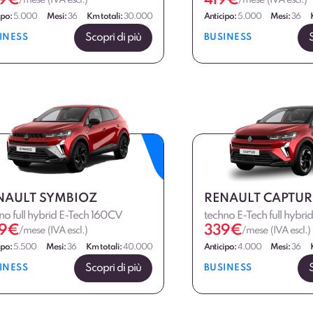
9
€
419
€
/mese (IVA escl.)
/mese (IVA escl.)
ipo:
5.000
Mesi:
36
Km totali:
30.000
Anticipo:
5.000
Mesi:
36
Scopri di più
INESS
BUSINESS
NAULT SYMBIOZ
RENAULT CAPTUR
no full hybrid E-Tech 160CV
techno E-Tech full hybri
9
€
339
€
/mese (IVA escl.)
/mese (IVA escl.)
ipo:
5.500
Mesi:
36
Km totali:
40.000
Anticipo:
4.000
Mesi:
36
Scopri di più
INESS
BUSINESS