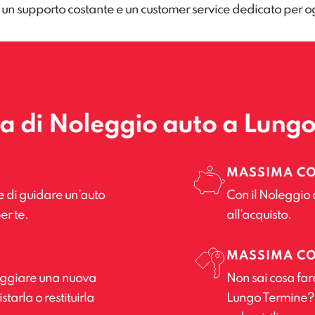
 un supporto costante e un customer service dedicato per o
la di Noleggio auto a Lung
MASSIMA C
e di guidare un’auto
Con il Noleggio 
er te.
all’acquisto.
MASSIMA C
leggiare una nuova
Non sai cosa far
tarla o restituirla
Lungo Termine? Il