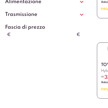
Alimentazione
Antic
PRI
Trasmissione
Fascia di prezzo
€
€
TO
Hybr
3
da
Antic
PRI