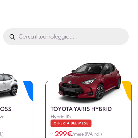
Ricerca
prodotti
ROSS
TOYOTA YARIS HYBRID
ive
Hybrid 115
OFFERTA DEL MESE
299
€
da
.)
/mese (IVA incl.)