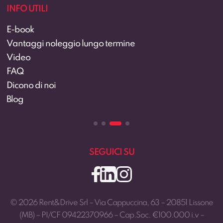
CONTATTI
039 94 67 662
preventivi@rentedrive.it
Via Bramante da Urbino, 2
20851 Lissone (MB)
SEGUICI SU
© 2026 Rent&Drive Srl – Via Cappuccina, 63 – 20851 Lissone
(MB) – PI/CF 09422370966 – Cap.Soc. €100.000 i.v –
rentedrive@pec.rentedrive.it