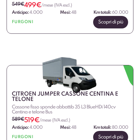
549
€
499
€
/mese (IVA escl.)
Anticipo:
4.000
Mesi:
48
Km totali:
60.000
Scopri di più
FURGONI
CITROEN JUMPER CASSONE CENTINA E
TELONE
Cassone fisso sponde abbattib 35 L3 BlueHDi 140cv
Centina e telone Bus
589
€
519
€
/mese (IVA escl.)
Anticipo:
4.000
Mesi:
48
Km totali:
80.000
Scopri di più
FURGONI