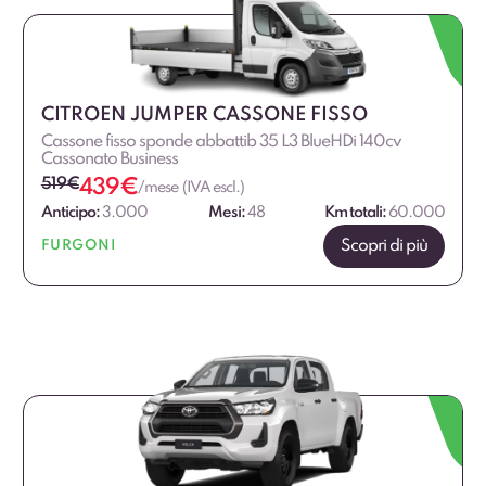
CITROEN JUMPER CASSONE FISSO
Cassone fisso sponde abbattib 35 L3 BlueHDi 140cv
Cassonato Business
519
€
439
€
/mese (IVA escl.)
Anticipo:
3.000
Mesi:
48
Km totali:
60.000
Scopri di più
FURGONI