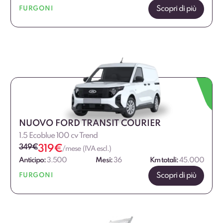
Scopri di più
FURGONI
NUOVO FORD TRANSIT COURIER
1.5 Ecoblue 100 cv Trend
349
€
319
€
/mese (IVA escl.)
Anticipo:
3.500
Mesi:
36
Km totali:
45.000
Scopri di più
FURGONI