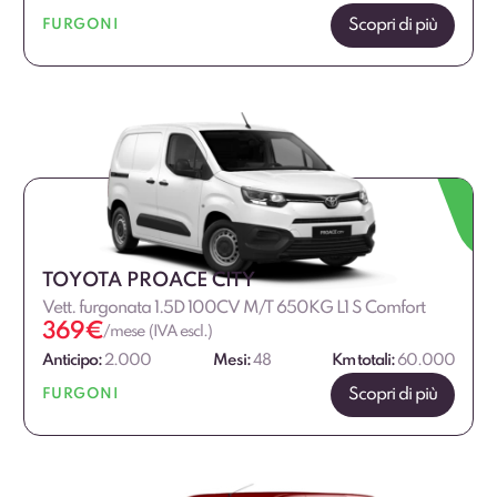
Scopri di più
FURGONI
TOYOTA PROACE CITY
Vett. furgonata 1.5D 100CV M/T 650KG L1 S Comfort
369
€
/mese (IVA escl.)
Anticipo:
2.000
Mesi:
48
Km totali:
60.000
Scopri di più
FURGONI