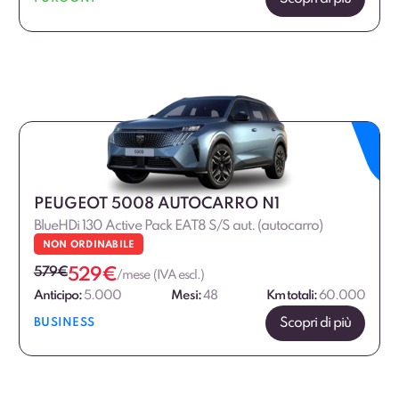
PEUGEOT 5008 AUTOCARRO N1
BlueHDi 130 Active Pack EAT8 S/S aut. (autocarro)
NON ORDINABILE
579
€
529
€
/mese (IVA escl.)
Anticipo:
5.000
Mesi:
48
Km totali:
60.000
Scopri di più
BUSINESS