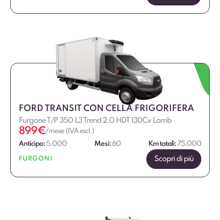
FORD TRANSIT CON CELLA FRIGORIFERA
Furgone T/P 350 L3 Trend 2.0 HDT 130Cv Lamb
899
€
/mese (IVA escl.)
Anticipo:
5.000
Mesi:
60
Km totali:
75.000
Scopri di più
FURGONI