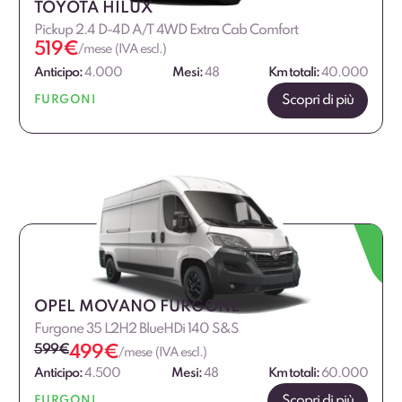
TOYOTA HILUX
Pickup 2.4 D-4D A/T 4WD Extra Cab Comfort
519
€
/mese (IVA escl.)
Anticipo:
4.000
Mesi:
48
Km totali:
40.000
Scopri di più
FURGONI
OPEL MOVANO FURGONE
Furgone 35 L2H2 BlueHDi 140 S&S
599
€
499
€
/mese (IVA escl.)
Anticipo:
4.500
Mesi:
48
Km totali:
60.000
Scopri di più
FURGONI