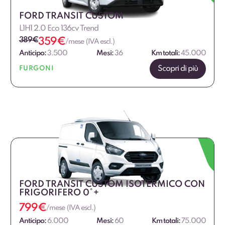
FORD TRANSIT CUSTOM
L1H1 2.0 Eco 136cv Trend
389
€
359
€
/mese (IVA escl.)
Anticipo:
3.500
Mesi:
36
Km totali:
45.000
Scopri di più
FURGONI
FORD TRANSIT CUSTOM ISOTERMICO CON
FRIGORIFERO 0°+
799
€
/mese (IVA escl.)
Anticipo:
6.000
Mesi:
60
Km totali:
75.000