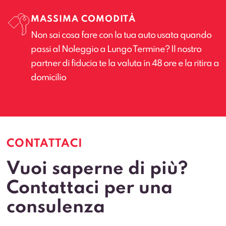
MASSIMA COMODITÀ
Non sai cosa fare con la tua auto usata quando
passi al Noleggio a Lungo Termine? Il nostro
partner di fiducia te la valuta in 48 ore e la ritira a
domicilio
CONTATTACI
Vuoi saperne di più?
Contattaci per una
consulenza