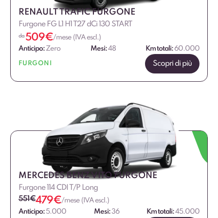
RENAULT TRAFIC FURGONE
Furgone FG L1 H1 T27 dCi 130 START
509
€
da
/mese (IVA escl.)
Anticipo:
Zero
Mesi:
48
Km totali:
60.000
Scopri di più
FURGONI
MERCEDES BENZ VITO FURGONE
Furgone 114 CDI T/P Long
551
€
479
€
/mese (IVA escl.)
Anticipo:
5.000
Mesi:
36
Km totali:
45.000