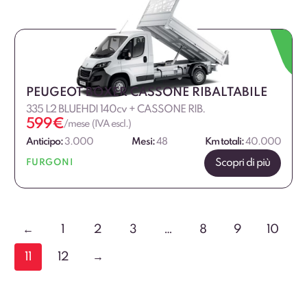
PEUGEOT BOXER CASSONE RIBALTABILE
335 L2 BLUEHDI 140cv + CASSONE RIB.
599
€
/mese (IVA escl.)
Anticipo:
3.000
Mesi:
48
Km totali:
40.000
Scopri di più
FURGONI
←
1
2
3
…
8
9
10
11
12
→