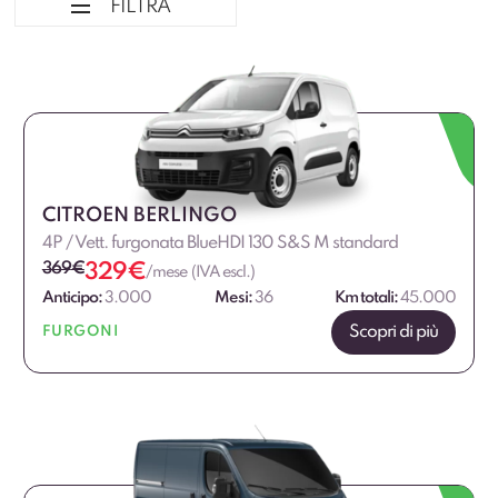
FILTRA
Ordina per
Tipologia veicolo
Marca
CITROEN BERLINGO
4P / Vett. furgonata BlueHDI 130 S&S M standard
Marca Professional
369
€
329
€
/mese (IVA escl.)
Anticipo:
3.000
Mesi:
36
Km totali:
45.000
Alimentazione
Scopri di più
FURGONI
Dimensione
Allestimento
Fascia di prezzo