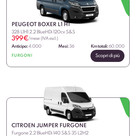
€
€
PEUGEOT BOXER L1 H1
328 L1H1 2.2 BlueHDi 120cv S&S
399
€
/mese (IVA escl.)
Anticipo:
4.000
Mesi:
36
Km totali:
60.000
Scopri di più
FURGONI
CITROEN JUMPER FURGONE
Furgone 2.2 BlueHDi 140 S&S 35 L2H2