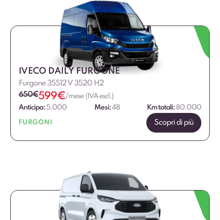
IVECO DAILY FURGONE
Furgone 35S12 V 3520 H2
650
€
599
€
/mese (IVA escl.)
Anticipo:
5.000
Mesi:
48
Km totali:
80.000
Scopri di più
FURGONI