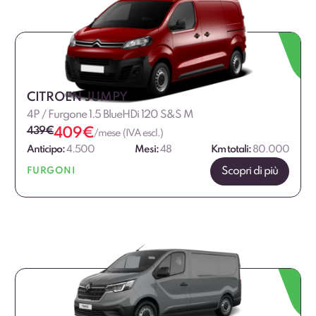
CITROEN JUMPY
4P / Furgone 1.5 BlueHDi 120 S&S M
439
€
409
€
/mese (IVA escl.)
Anticipo:
4.500
Mesi:
48
Km totali:
80.000
Scopri di più
FURGONI