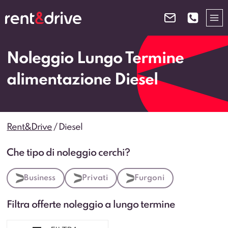
Salta
al
contenuto
Noleggio Lungo Termine
alimentazione Diesel
Rent&Drive
/
Diesel
Che tipo di noleggio cerchi?
Business
Privati
Furgoni
Filtra offerte noleggio a lungo termine